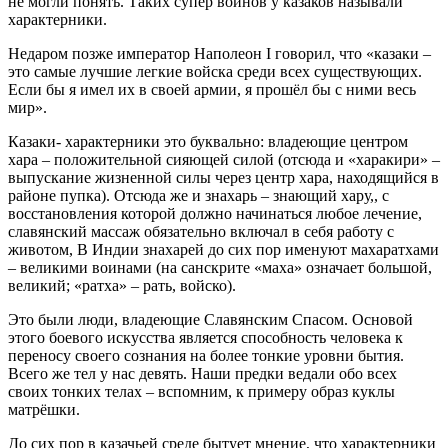
не могли понять. Таких супер воинов у казаков называли
характерники.
Недаром позже император Наполеон I говорил, что «казаки –
это самые лучшие легкие войска среди всех существующих.
Если бы я имел их в своей армии, я прошёл бы с ними весь
мир».
Казаки- характерники это буквально: владеющие центром
хара – положительной сияющей силой (отсюда и «харакири» –
выпускание жизненной силы через центр хара, находящийся в
районе пупка). Отсюда же и знахарь – знающий хару,, с
восстановления которой должно начинаться любое лечение,
славянский массаж обязательно включал в себя работу с
животом, В Индии знахарей до сих пор именуют махаратхами
– великими воинами (на санскрите «маха» означает большой,
великий; «ратха» – рать, войско).
Это были люди, владеющие Славянским Спасом. Основой
этого боевого искусства является способность человека к
переносу своего сознания на более тонкие уровни бытия.
Всего же тел у нас девять. Наши предки ведали обо всех
своих тонких телах – вспомним, к примеру образ куклы
матрёшки.
До сих пор в казачьей среде бытует мнение, что характерники