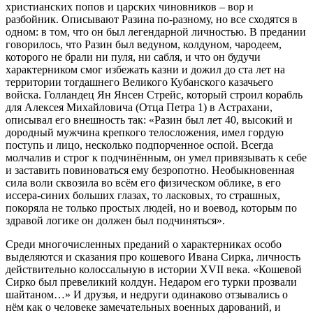
христианских попов и царских чиновников – вор и
разбойник. Описывают Разина по-разному, но все сходятся в
одном: в том, что он был легендарной личностью. В предании
говорилось, что Разин был ведуном, колдуном, чародеем,
которого не брали ни пуля, ни сабля, и что он будучи
характерником смог избежать казни и дожил до ста лет на
территории тогдашнего Великого Кубанского казачьего
войска. Голландец Ян Янсен Стрейс, который строил корабль
для Алексея Михайловича (Отца Петра 1) в Астрахани,
описывал его внешность так: «Разин был лет 40, высокий и
дородный мужчина крепкого телосложения, имел гордую
поступь и лицо, несколько подпорченное оспой. Всегда
молчалив и строг к подчинённым, он умел привязывать к себе
и заставить повиноваться ему безропотно. Необыкновенная
сила воли сквозила во всём его физическом облике, в его
иссера-синих больших глазах, то ласковых, то страшных,
покоряла не только простых людей, но и воевод, которым по
здравой логике он должен был подчиняться».
Среди многочисленных преданий о характерниках особо
выделяются и сказания про кошевого Ивана Сирка, личность
действительно колоссальную в истории XVII века. «Кошевой
Сирко был превеликий колдун. Недаром его турки прозвали
шайтаном…» И друзья, и недруги одинаково отзывались о
нём как о человеке замечательных военных дарований, и