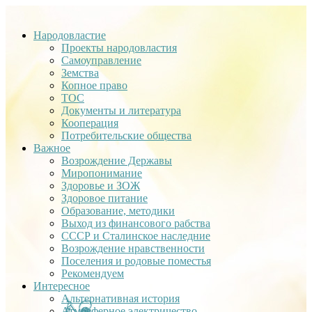
Народовластие
Проекты народовластия
Самоуправление
Земства
Копное право
ТОС
Документы и литература
Кооперация
Потребительские общества
Важное
Возрождение Державы
Миропонимание
Здоровье и ЗОЖ
Здоровое питание
Образование, методики
Выход из финансового рабства
СССР и Сталинское наследние
Возрождение нравственности
Поселения и родовые поместья
Рекомендуем
Интересное
Альтернативная история
Атмосферное электричество