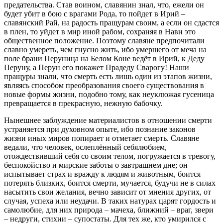
предательства. Став воином, славянин знал, что, ежели он
будет убит в бою с врагами Рода, то пойдет в Ирий –
славянский Рай, на радость пращурам своим, а если он сдастся
в плен, то уйдет в мир иной рабом, сохраняя в Нави это
общественное положение. Поэтому славяне предпочитали
славно умереть, чем гнусно жить, ибо умершего от меча на
поле брани Перуница на Белом Коне ведёт в Ирий, к Деду
Перуну, а Перун его покажет Прадеду Сварогу! Наши
пращуры знали, что смерть есть лишь один из этапов жизни,
являясь способом преобразования своего существования в
новые формы жизни, подобно тому, как неуклюжая гусеница
превращается в прекрасную, нежную бабочку.
Нынешнее заблуждение материалистов в отношении смерти
устраняется при духовном опыте, ибо познание законов
жизни иных миров попирает и отметает смерть. Славяне
ведали, что человек, ослеплённый себялюбием,
отождествивший себя со своим телом, погружается в тревогу,
беспокойство и мирские заботы о завтрашнем дне; он
испытывает страх и вражду к людям и животным, боится
потерять близких, боится смерти, мучается, будучи не в силах
насытить свои желания, вечно зависит от мнения других, от
случая, успеха или неудачи. В таких натурах царят гордость и
самолюбие, для них природа – мачеха, ближний – враг, звери
– недруги, стихии – супостаты. Для тех же, кто умирился с