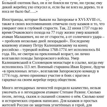
Большой охотник был, он и не боялся ни тучи, ни грозы; ему
дикий жеребец ухо откусил и, если бы не влез на дерево, то и
носа не было бы!…..»
Иностранцы, которые бывали на Запорожье в XVІ-XVІІІ ст.,
также в своих воспоминаниях отмечали силу казаков и то, что
умирают они в глубокой старости. Так, 22 июня 1737 года во
время Очаковского похода на 77 году жизни умер кошевой
атаман Малашевич, но не от старости, а от солнечного удара –
« проболев несколько дней лихорадкой». Последнему
кошевому атаману Петру Калнишевському на конец
российско – турецкой войны 1768-1774 лет исполнилось 84
года. Но, не смотря на преклонный возраст, он лично
возглавлял походы Запорожского войска. Умер
Калнишевський в Соловецком монастыре в ссылке, когда ему
исполнилось 113 лет. Военный старшина Иван Бурнос, будучи
«в преклонных летах», возглавляя Запорожскую команду в
1774 году, лично принимал участие в боях с врагом и
гарцевал на своем жеребце перед обществом.
Много легендарных личностей породило казачество, нельзя
умолчать и о легендарном атамане Степане Разине. Сколько
песен, легенд, сказок и сказаний сложено о нём. Сколько книг
и исторических справок написано. Для казаков и простых
жителей России он защитник угнетённых и герой, для