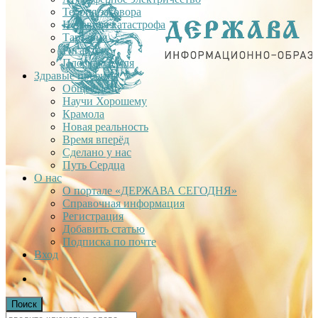
Теория заговора
Недавняя катастрофа
Тартария
Гиганты
Плоская Земля
Здравые проекты
Общее дело
Научи Хорошему
Крамола
Новая реальность
Время вперёд
Сделано у нас
Путь Сердца
О нас
О портале «ДЕРЖАВА СЕГОДНЯ»
Справочная информация
Регистрация
Добавить статью
Подписка по почте
Вход