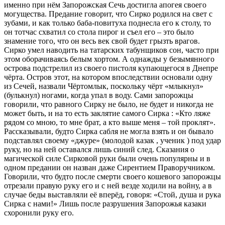
именно при нём Запорожская Сечь достигла апогея своего
могущества. Предание говорит, что Сирко родился на свет с
зубами, и как только баба-повитуха поднесла его к столу, то
он тотчас схватил со стола пирог и съел его – это было
знамение того, что он весь век свой будет грызть врагов.
Сирко умел наводить на татарских табунщиков сон, часто при
этом оборачиваясь белым хортом. А однажды у безымянного
острова подстрелил из своего пистоля купающегося в Днепре
чёрта. Остров этот, на котором впоследствии основали одну
из Сечей, назвали Чёртомлык, поскольку чёрт «млыкнул»
(булькнул) ногами, когда упал в воду. Сами запорожцы
говорили, что равного Сирку не было, не будет и никогда не
может быть, и на то есть заклятие самого Сирка : «Кто ляже
рядом со мною, то мне брат, а кто выше меня – той проклят».
Рассказывали, будто Сирка сабля не могла взять и он бывало
подставлял своему «джуре» (молодой казак , ученик ) под удар
руку, но на ней оставался лишь синий след. Сказания о
магической силе Сирковой руки были очень популярны и в
одном предании он назван даже Сирентием Праворучником.
Говорили, что будто после смерти своего кошевого запорожцы
отрезали правую руку его и с ней везде ходили на войну, а в
случае беды выставляли её вперёд, говоря: «Стой, душа и рука
Сирка с нами!» Лишь после разрушения Запорожья казаки
схоронили руку его.