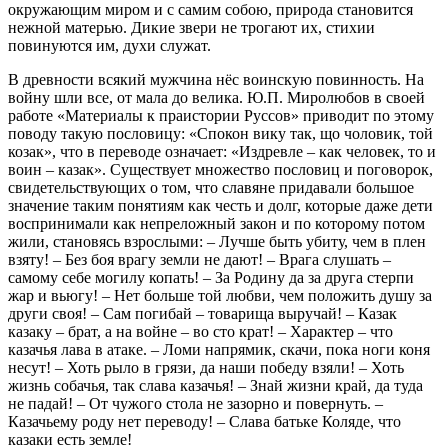
окружающим миром и с самим собою, природа становится
нежной матерью. Дикие звери не трогают их, стихии
повинуются им, духи служат.
В древности всякий мужчина нёс воинскую повинность. На
войну шли все, от мала до велика. Ю.П. Миролюбов в своей
работе «Материалы к праистории Руссов» приводит по этому
поводу такую пословицу: «Спокон вику так, що чоловик, той
козак», что в переводе означает: «Издревле – как человек, то и
воин – казак». Существует множество пословиц и поговорок,
свидетельствующих о том, что славяне придавали большое
значение таким понятиям как честь и долг, которые даже дети
воспринимали как непреложный закон и по которому потом
жили, становясь взрослыми: – Лучше быть убиту, чем в плен
взяту! – Без боя врагу земли не дают! – Врага слушать –
самому себе могилу копать! – За Родину да за друга стерпи
жар и вьюгу! – Нет больше той любви, чем положить душу за
други своя! – Сам погибай – товарища выручай! – Казак
казаку – брат, а на войне – во сто крат! – Характер – что
казачья лава в атаке. – Ломи напрямик, скачи, пока ноги коня
несут! – Хоть рыло в грязи, да наши победу взяли! – Хоть
жизнь собачья, так слава казачья! – Знай жизни край, да туда
не падай! – От чужого стола не зазорно и повернуть. –
Казачьему роду нет переводу! – Слава батьке Коляде, что
казаки есть земле!