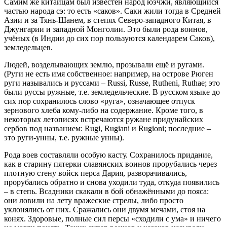
Самим же китайцам был известен народ юэчжи, являющийся
частью народа сэ: то есть «саков». Саки жили тогда в Средней
Азии и за Тянь-Шанем, в степях Северо-западного Китая, в
Джунгарии и западной Монголии. Это были рода воинов,
учёных (в Индии до сих пор пользуются календарем Саков),
земледельцев.
Людей, возделывающих землю, прозывали ещё и ругами.
(Руги не есть имя собственное: например, на острове Рюген
руги назывались и руссами – Russi, Russe, Rutheni, Ruthae; это
были руссы ружные, т.е. земледельческие. В русском языке до
сих пор сохранилось слово «руга», означающее отпуск
зернового хлеба кому-либо на содержание. Кроме того, в
некоторых летописях встречаются ружане придунайских
сербов под названием: Rugi, Rugiani и Rugioni; последние –
это руги-унны, т.е. ружные унны).
Рода воев составляли особую касту. Сохранилось придание,
как в старину пятерки славянских воинов прорубались через
плотную стену войск перса Дария, разворачивались,
прорубались обратно и снова уходили туда, откуда появились
– в степь. Всадники скакали в бой обнажёнными до пояса:
они ловили на лету вражеские стрелы, либо просто
уклонялись от них. Сражались они двумя мечами, стоя на
конях. Здоровые, полные сил персы «сходили с ума» и ничего