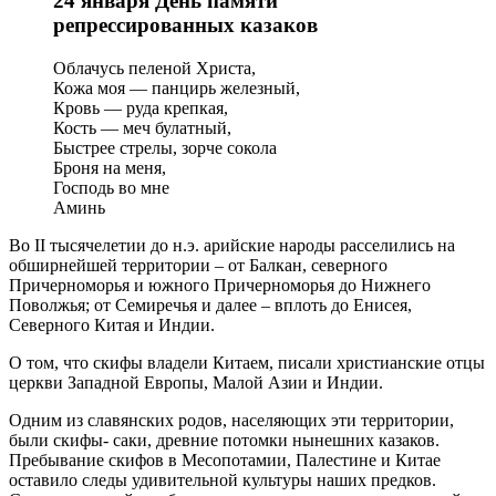
24 января День памяти
репрессированных казаков
Облачусь пеленой Христа,
Кожа моя — панцирь железный,
Кровь — руда крепкая,
Кость — меч булатный,
Быстрее стрелы, зорче сокола
Броня на меня,
Господь во мне
Аминь
Во II тысячелетии до н.э. арийские народы расселились на
обширнейшей территории – от Балкан, северного
Причерноморья и южного Причерноморья до Нижнего
Поволжья; от Семиречья и далее – вплоть до Енисея,
Северного Китая и Индии.
О том, что скифы владели Китаем, писали христианские отцы
церкви Западной Европы, Малой Азии и Индии.
Одним из славянских родов, населяющих эти территории,
были скифы- саки, древние потомки нынешних казаков.
Пребывание скифов в Месопотамии, Палестине и Китае
оставило следы удивительной культуры наших предков.