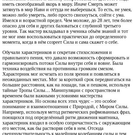
иметь своеобразный якорь в миру. Иначе Смерть может
затянуть в мир Нави и оттуда не выберешься. То есть, не умея,
можно либо умереть, либо просто свихнуться, сойти с ума.
Имелся и возрастной предел. Чем моложе, до 28 лет, тем более
опасно для себя и других баловаться с глубиной третьего
уровня. Так мастер вкладывал в ученика объём знаний и тот
не мог ими воспользоваться практически до определенного
момента, когда в нём созреет Сила и сама скажет о себе.
Обучали характерников и секретам стихосложения и
правильного пения, что давало возможность сформировать и
гармонизировать потоки Силы внутри себя и вовне. Была
техника воздействия на противника громким смехом.
Характерник мог исчезать из поля зрения и появляться в
неожиданных местах. Мог за короткий срок передвигаться на
большие расстояния, как на лошади, так и пешком, используя
тайные Тропы Силы… Манипуляции с пространством и
временем были важными условиями мастерства
характерников. Но основа всех этих чудес – это особое
понимание и взаимоотношения с Природой, с Миром Силы.
Например, используя метод ритмических рифмованных фраз,
поющихся под определённый ритм движения маятника,
характерник входил в особую сопричастность с окружающим
его местом, как бы растворяя себя в нем. Отсюда
сверхчувствительность к малейшим колебаниям силы и тем