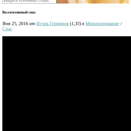
Коллективный спас
Янв 25, 2016
от
Игорь Горяинов
(
1,35
)
в
Миропонимание
/
Спас