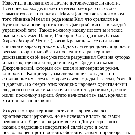
Известны в преданиях и другие исторические личности.
Всего несколько десятилетий назад олеография самого
знаменитого из них, казака Мамая (он считается потомком
того тёмника Мамая из рода князя Кия, что сражался на
Куликовском поле против князя Дмитрия), висела в каждой
украинской хате. Также каждому казаку известны и такие
имена как Семён Палий, Григорий Сагайдачный, батько
Харко (Захарий Чепига), казак Кравчина – все они также
считались характерниками. Однако легенды донесли до нас и
весьма колоритные образы последних характерников
доживавших свой век уже после разрушения Сечи на хуторах
и пасеках, где они «плодили пчелу». Среди них казак
Джереливский, который сам ковал и заговаривал ружья,
запорожцы Канциберы, заколдовавшие свои деньги и
спрятавшие их в земле, старые сечевые деды Пластун, Усатый
и Довгый. По смерти этих казацких чародеев христианский
люд долго не осмеливался селиться в тех урочищах, где они
жили, поскольку верили, будто нечистый там выл, кричал и
хохотал на всю плавню.
Искусство характерников хоть и выкорчевывалось
христианской церковью, но не исчезало вплоть до самой
революции. Еще в двадцатом веке на Дону встречались
казаки, владеющие невероятной силой духа и воли,
позволяющей противостоять обстоятельствам и пренебрегать