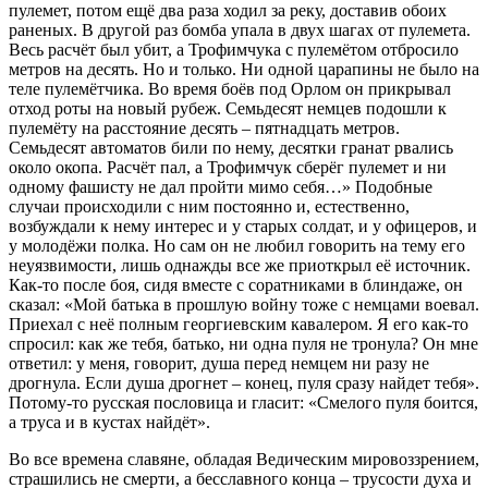
пулемет, потом ещё два раза ходил за реку, доставив обоих
раненых. В другой раз бомба упала в двух шагах от пулемета.
Весь расчёт был убит, а Трофимчука с пулемётом отбросило
метров на десять. Но и только. Ни одной царапины не было на
теле пулемётчика. Во время боёв под Орлом он прикрывал
отход роты на новый рубеж. Семьдесят немцев подошли к
пулемёту на расстояние десять – пятнадцать метров.
Семьдесят автоматов били по нему, десятки гранат рвались
около окопа. Расчёт пал, а Трофимчук сберёг пулемет и ни
одному фашисту не дал пройти мимо себя…» Подобные
случаи происходили с ним постоянно и, естественно,
возбуждали к нему интерес и у старых солдат, и у офицеров, и
у молодёжи полка. Но сам он не любил говорить на тему его
неуязвимости, лишь однажды все же приоткрыл её источник.
Как-то после боя, сидя вместе с соратниками в блиндаже, он
сказал: «Мой батька в прошлую войну тоже с немцами воевал.
Приехал с неё полным георгиевским кавалером. Я его как-то
спросил: как же тебя, батько, ни одна пуля не тронула? Он мне
ответил: у меня, говорит, душа перед немцем ни разу не
дрогнула. Если душа дрогнет – конец, пуля сразу найдет тебя».
Потому-то русская пословица и гласит: «Смелого пуля боится,
а труса и в кустах найдёт».
Во все времена славяне, обладая Ведическим мировоззрением,
страшились не смерти, а бесславного конца – трусости духа и