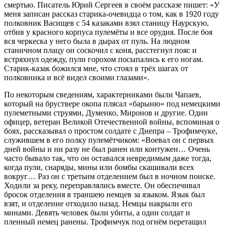
смертью. Писатель Юрий Сергеев в своём рассказе пишет: «У
меня записан рассказ старика-очевидца о том, как в 1920 году
полковник Васищев с 54 казаками взял станицу Наурскую,
отбив у красного корпуса пулемёты и все орудия. После боя
вся черкеска у него была в дырах от пуль. На людном
станичном плацу он соскочил с коня, расстегнул пояс и
встряхнул одежду, пули горохом посыпались к его ногам.
Старик-казак божился мне, что стоял в трёх шагах от
полковника и всё видел своими глазами».
По некоторым сведениям, характерниками были Чапаев,
который на бруствере окопа плясал «барыню» под немецкими
пулеметными струями, Думенко, Миронов и другие. Один
офицер, ветеран Великой Отечественной войны, вспоминая о
боях, рассказывал о простом солдате с Днепра – Трофимчуке,
служившем в его полку пулемётчиком: «Воевал он с первых
дней войны и ни разу не был ранен или контужен… Очень
часто бывало так, что он оставался невредимым даже тогда,
когда пули, снаряды, мины или бомбы скашивали всех
вокруг… Раз он с третьим отделением был в ночном поиске.
Ходили за реку, переправлялись вместе. Он обеспечивал
бросок отделения в траншею немцев за языком. Язык был
взят, и отделение отходило назад. Немцы накрыли его
минами. Девять человек были убиты, а один солдат и
пленный немец ранены. Трофимчук под огнём перетащил