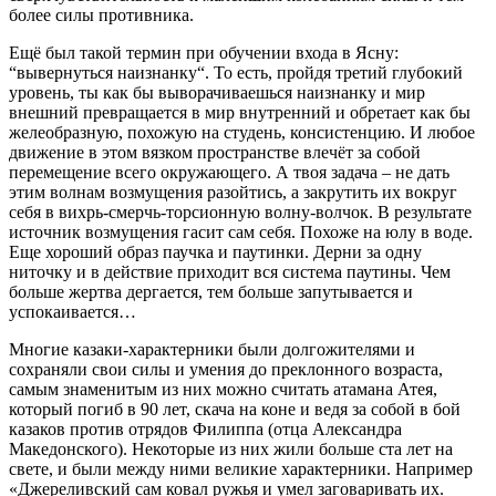
более силы противника.
Ещё был такой термин при обучении входа в Ясну:
“вывернуться наизнанку“. То есть, пройдя третий глубокий
уровень, ты как бы выворачиваешься наизнанку и мир
внешний превращается в мир внутренний и обретает как бы
желеобразную, похожую на студень, консистенцию. И любое
движение в этом вязком пространстве влечёт за собой
перемещение всего окружающего. А твоя задача – не дать
этим волнам возмущения разойтись, а закрутить их вокруг
себя в вихрь-смерчь-торсионную волну-волчок. В результате
источник возмущения гасит сам себя. Похоже на юлу в воде.
Еще хороший образ паучка и паутинки. Дерни за одну
ниточку и в действие приходит вся система паутины. Чем
больше жертва дергается, тем больше запутывается и
успокаивается…
Многие казаки-характерники были долгожителями и
сохраняли свои силы и умения до преклонного возраста,
самым знаменитым из них можно считать атамана Атея,
который погиб в 90 лет, скача на коне и ведя за собой в бой
казаков против отрядов Филиппа (отца Александра
Македонского). Некоторые из них жили больше ста лет на
свете, и были между ними великие характерники. Например
«Джереливский сам ковал ружья и умел заговаривать их.