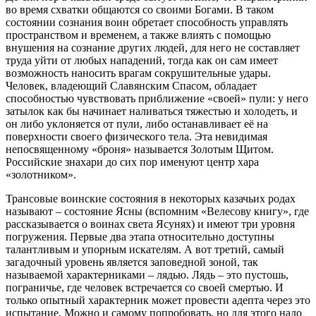
во время схватки общаются со своими Богами. В таком
состоянии сознания воин обретает способность управлять
пространством и временем, а также влиять с помощью
внушения на сознание других людей, для него не составляет
труда уйти от любых нападений, тогда как он сам имеет
возможность наносить врагам сокрушительные удары.
Человек, владеющий Славянским Спасом, обладает
способностью чувствовать приближение «своей» пули: у него
затылок как бы начинает наливаться тяжестью и холодеть, и
он либо уклоняется от пули, либо останавливает её на
поверхности своего физического тела. Эта невидимая
непосвященному «броня» называется Золотым Щитом.
Российские знахари до сих пор именуют центр хара
«золотником».
Трансовые воинские состояния в некоторых казачьих родах
называют – состояние Ясны (вспомним «Велесову книгу», где
рассказывается о воинах света Ясунях) и имеют три уровня
погружения. Первые два этапа относительно доступны
талантливым и упорным искателям. А вот третий, самый
загадочный уровень является заповедной зоной, так
называемой характерниками – лядью. Лядь – это пустошь,
пограничье, где человек встречается со своей смертью. И
только опытный характерник может провести адепта через это
испытание. Можно и самому попробовать, но для этого надо