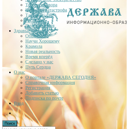
Теория заговора
Недавняя катастрофа
Тартария
Гиганты
Плоская Земля
Здравые проекты
Общее дело
Научи Хорошему
Крамола
Новая реальность
Время вперёд
Сделано у нас
Путь Сердца
О нас
О портале «ДЕРЖАВА СЕГОДНЯ»
Справочная информация
Регистрация
Добавить статью
Подписка по почте
Вход