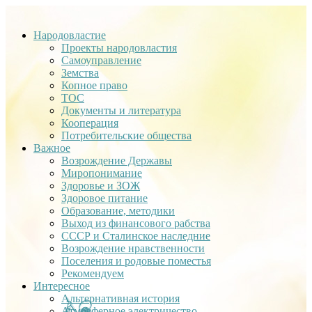
Народовластие
Проекты народовластия
Самоуправление
Земства
Копное право
ТОС
Документы и литература
Кооперация
Потребительские общества
Важное
Возрождение Державы
Миропонимание
Здоровье и ЗОЖ
Здоровое питание
Образование, методики
Выход из финансового рабства
СССР и Сталинское наследние
Возрождение нравственности
Поселения и родовые поместья
Рекомендуем
Интересное
Альтернативная история
Атмосферное электричество