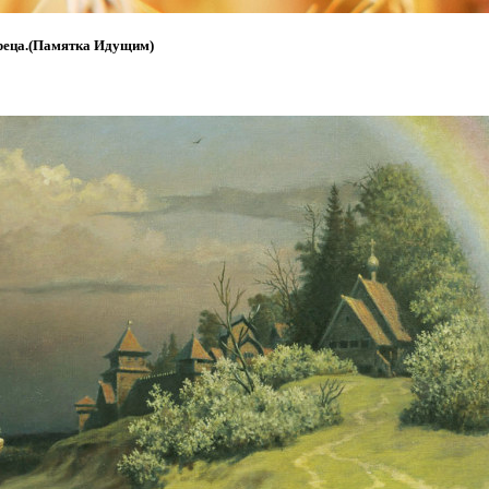
жреца.(Памятка Идущим)