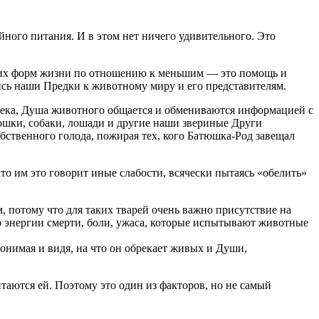
йного питания. И в этом нет ничего удивительного. Это
соких форм жизни по отношению к меньшим — это помощь и
ись наши Предки к животному миру и его представителям.
овека, Душа животного общается и обмениваются информацией с
Кошки, собаки, лошади и другие наши звериные Други
бственного голода, пожирая тех, кого Батюшка-Род завещал
то им это говорит иные слабости, всячески пытаясь «обелить»
 потому что для таких тварей очень важно присутствие на
во энергии смерти, боли, ужаса, которые испытывают животные
онимая и видя, на что он обрекает живых и Души,
таются ей. Поэтому это один из факторов, но не самый