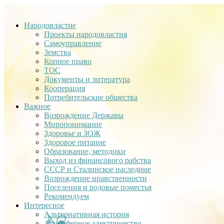
Народовластие
Проекты народовластия
Самоуправление
Земства
Копное право
ТОС
Документы и литература
Кооперация
Потребительские общества
Важное
Возрождение Державы
Миропонимание
Здоровье и ЗОЖ
Здоровое питание
Образование, методики
Выход из финансового рабства
СССР и Сталинское наследние
Возрождение нравственности
Поселения и родовые поместья
Рекомендуем
Интересное
Альтернативная история
Атмосферное электричество