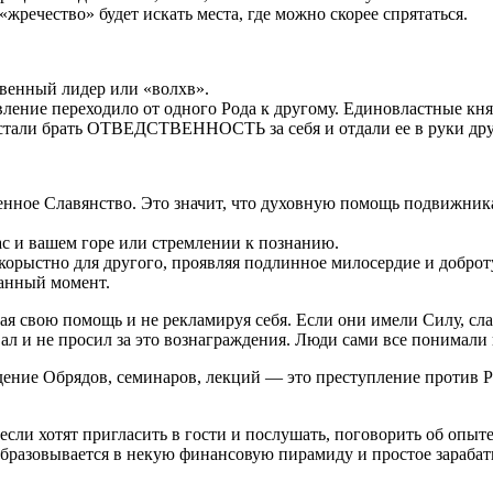
жречество» будет искать места, где можно скорее спрятаться.
венный лидер или «волхв».
ение переходило от одного Рода к другому. Единовластные княз
естали брать ОТВЕДСТВЕННОСТЬ за себя и отдали ее в руки дру
ное Славянство. Это значит, что духовную помощь подвижникам 
вас и вашем горе или стремлении к познанию.
корыстно для другого, проявляя подлинное милосердие и доброту,
данный момент.
вая свою помощь и не рекламируя себя. Если они имели Силу, сл
ал и не просил за это вознаграждения. Люди сами все понимали и
дение Обрядов, семинаров, лекций — это преступление против Р
если хотят пригласить в гости и послушать, поговорить об опыте
образовывается в некую финансовую пирамиду и простое зарабат