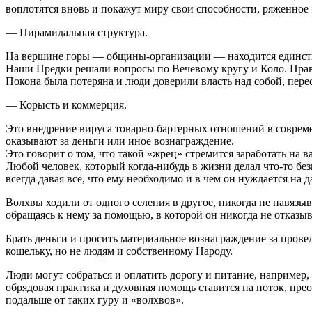
воплотятся вновь и покажут миру свои способности, ряженное «
— Пирамидальная структура.
На вершине горы — общины-организации — находится единст
Наши Предки решали вопросы по Вечевому кругу и Коло. Правл
Покона была потеряна и люди доверили власть над собой, пер
— Корысть и коммерция.
Это внедрение вируса товарно-бартерных отношений в современ
оказывают за деньги или иное вознаграждение.
Это говорит о том, что такой «жрец» стремится заработать на 
Любой человек, который когда-нибудь в жизни делал что-то без
всегда давая все, что ему необходимо и в чем он нуждается на 
Волхвы ходили от одного селения в другое, никогда не навязы
обращаясь к нему за помощью, в которой он никогда не отказыв
Брать деньги и просить материальное вознаграждение за прове
кошельку, но не людям и собственному Народу.
Люди могут собраться и оплатить дорогу и питание, например, 
обрядовая практика и духовная помощь ставится на поток, пре
подальше от таких гуру и «волхвов».