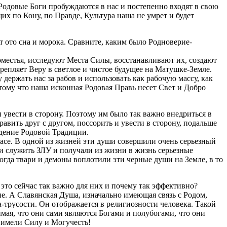
одовые Боги пробуждаются в нас и постепенно входят в свою
их по Кону, по Правде, Культура наша не умрет и будет
 ото сна и морока. Сравните, каким было Родноверие-
оместья, исследуют Места Силы, восстанавливают их, создают
репляет Веру в светлое и чистое будущее на Матушке-Земле.
 держать нас за рабов и использовать как рабочую массу, как
тому что наша исконная Родовая Правь несет Свет и Добро
и увести в сторону. Поэтому им было так важно внедриться в
равить друг с другом, поссорить и увести в сторону, подальше
ждение Родовой Традиции.
асе. В одной из жизней эти души совершили очень серьезный
ли служить ЗЛУ и получали из жизни в жизнь серьезные
огда твари и демоны воплотили эти черные души на Земле, в то
 сейчас так важно для них и почему так эффективно?
ие. А Славянская Душа, изначально имеющая связь с Родом,
а-трусости. Он отображается в религиозности человека. Такой
имая, что они сами являются Богами и полубогами, что они
 имели Силу и Могучесть!