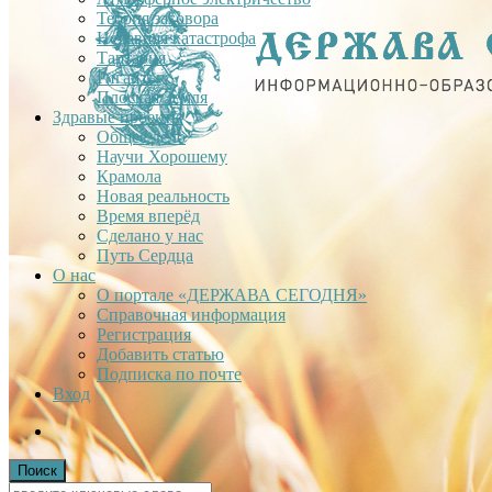
Теория заговора
Недавняя катастрофа
Тартария
Гиганты
Плоская Земля
Здравые проекты
Общее дело
Научи Хорошему
Крамола
Новая реальность
Время вперёд
Сделано у нас
Путь Сердца
О нас
О портале «ДЕРЖАВА СЕГОДНЯ»
Справочная информация
Регистрация
Добавить статью
Подписка по почте
Вход