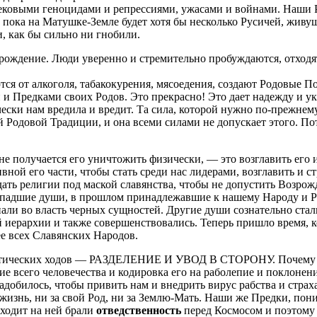
ековыми геноцидами и репрессиями, ужасами и войнами. Наши Р
 пока на Матушке-Земле будет хотя бы несколько Русичей, живущ
и, как бы сильно ни гнобили.
рождение. Люди уверенно и стремительно пробуждаются, отходят
ся от алкоголя, табакокурения, мясоедения, создают Родовые П
и Предками своих Родов. Это прекрасно! Это дает надежду и ук
чески нам вредила и вредит. Та сила, которой нужно по-прежнему
 Родовой Традиции, и она всеми силами не допускает этого. По
не получается его уничтожить физически, — это возглавить его 
ной его части, чтобы стать среди нас лидерами, возглавить и ст
дать религии под маской славянства, чтобы не допустить Возро
ют падшие души, в прошлом принадлежавшие к нашему Народу и Р
пали во власть черных сущностей. Другие души сознательно ста
й иерархии и также совершенствовались. Теперь пришло время, к
ее всех Славянских Народов.
ктических ходов — РАЗДЕЛЕНИЕ И УВОД В СТОРОНУ. Почему это
е всего человечества и кодировка его на раболепие и поклонен
адобилось, чтобы привить нам и внедрить вирус рабства и страх
 жизнь, ни за свой Род, ни за Землю-Мать. Наши же Предки, пон
сходит на ней брали
отведственность
перед Космосом и поэтому