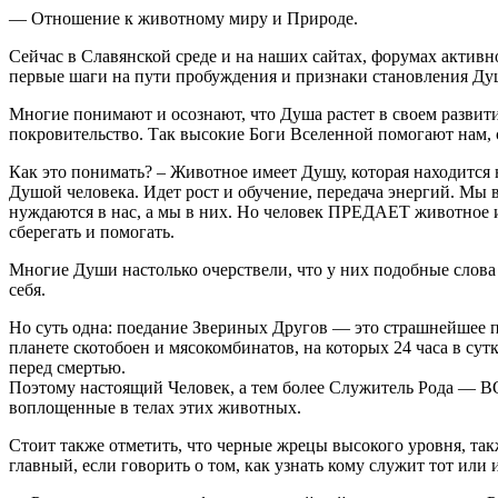
— Отношение к животному миру и Природе.
Сейчас в Славянской среде и на наших сайтах, форумах активн
первые шаги на пути пробуждения и признаки становления Ду
Многие понимают и осознают, что Душа растет в своем разви
покровительство. Так высокие Боги Вселенной помогают нам, 
Как это понимать? – Животное имеет Душу, которая находится
Душой человека. Идет рост и обучение, передача энергий. Мы 
нуждаются в нас, а мы в них. Но человек ПРЕДАЕТ животное и 
сберегать и помогать.
Многие Души настолько очерствели, что у них подобные слова 
себя.
Но суть одна: поедание Звериных Другов — это страшнейшее п
планете скотобоен и мясокомбинатов, на которых 24 часа в су
перед смертью.
Поэтому настоящий Человек, а тем более Служитель Рода — ВОЛ
воплощенные в телах этих животных.
Стоит также отметить, что черные жрецы высокого уровня, так
главный, если говорить о том, как узнать кому служит тот или 