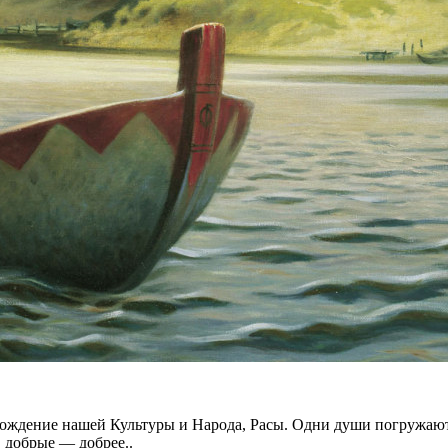
рождение нашей Культуры и Народа, Расы. Одни души погружают
 добрые — добрее..