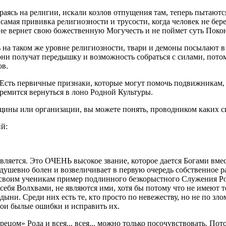
аясь на религии, искали козлов отпущения там, теперь пытаются
 самая прививка религиозности и трусости, когда человек не бере
а не вернет свою божественную Могучесть и не поймет суть Поко
ь на таком же уровне религиозности, твари и демоны посылают в 
они получат передышку и возможность собраться с силами, потом
ов.
 Есть первичные признаки, которые могут помочь подвижникам, 
тремится вернуться в лоно Родной Культуры.
бщины или организации, вы можете понять, проводником каких си
й:
вляется. Это ОЧЕНЬ высокое звание, которое дается Богами вме
шевно болен и возвеличивает в первую очередь собственное р
т своим ученикам пример подлинного безкорыстного Служения Р
себя Волхвами, не являются ими, хотя бы потому что не имеют 
 Среди них есть те, кто просто по невежеству, но не по злому
вои былые ошибки и исправить их.
рецом» Рода и всея.., всея.., можно только посочувствовать. По