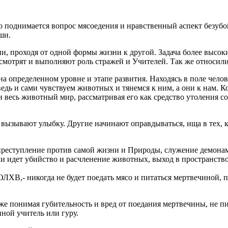
о поднимается вопрос мясоедения и нравственный аспект безубо
ши.
тии, проходя от одной формы жизни к другой. Задача более вы
смотрят и выполняют роль стражей и Учителей. Так же относил
 на определенном уровне и этапе развития. Находясь в поле чел
ведь и сами чувствуем животных и тянемся к ним, а они к нам. 
весь животный мир, рассматривая его как средство утоления со
вызывают улыбку. Другие начинают оправдываться, ища в тех, к
реступление против самой жизни и Природы, служение демонам,
тки идет убийство и расчленение животных, выход в пространст
ХВ,- никогда не будет поедать мясо и питаться мертвечиной, п
же понимая губительность и вред от поедания мертвечины, не пи
иной учитель или гуру.