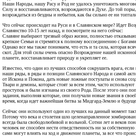
Наши Народы, нашу Расу и Род не удалось уничтожить многов
Силу и восстанавливаются, возрождаются в Духе. До той поры,
возрождаться из бездны и небытия, как бы сильно ее ни топтал
Что сейчас происходит на Руси и в Славянском мире? Идет Воз
Славянство 10-15 лет назад, и посмотрите на него сейчас:
Славяне выбирают трезвый образ жизни, полностью отказывают
крепкие Семьи и стремятся к полному воссоединению с Богами 
Однако все мы также понимаем, что есть и та сила, которая вся
скот. Для этой силы очень опасно Возрождение нашей исконной
планете, восстанавливает природу и укрепляет ее.
Известно, что один из лучших способов сокрушить врага, если 
наши ряды, в ряды и позиции Славянского Народа и самой актив
от Искона и Покона, дать новые ложные постулаты и снова соз
Твари и демоны, которые стоят за всем этим, часто использу
проступок и были изгнаны из своего Рода. После этого они по
задания, выполняя которые, они получали новые звания в свое
время, когда идет важнейшая битва за Мидгард-Землю и будущ
Сейчас они используют один из лучших на данный момент та
Потому что века и столетия шло целенаправленное зомбировани
всегда была свободолюбивой и вольной. Сотни лет и веков пон
человек не способен нести отведственность ни за собственную
сами могут влиять на ход и движение планеты, за все что прои