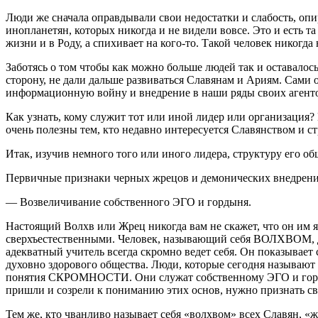
Люди же сначала оправдывали свои недостатки и слабость, опир
инопланетян, которых никогда и не видели вовсе. Это и есть та
жизни и в Роду, а спихивает на кого-то. Такой человек никогд
Заботясь о том чтобы как можно больше людей так и оставалос
сторону, не дали дальше развиваться Славянам и Ариям. Сами 
информационную войну и внедрение в наши ряды своих агент
Как узнать, кому служит тот или иной лидер или организация?
очень полезны тем, кто недавно интересуется Славянством и с
Итак, изучив немного того или иного лидера, структуру его о
Первичные признаки черных жрецов и демонических внедрени
— Возвеличивание собственного ЭГО и гордыня.
Настоящий Волхв или Жрец никогда вам не скажет, что он им я
сверхъестественными. Человек, называющий себя ВОЛХВОМ, ду
адекватный учитель всегда скромно ведет себя. Он показывае
духовно здорового общества. Люди, которые сегодня называют 
понятия СКРОМНОСТИ. Они служат собственному ЭГО и гордыни.
пришли и созрели к пониманию этих основ, нужно признать с
Тем же, кто чванливо называет себя «волхвом» всех Славян, «ж