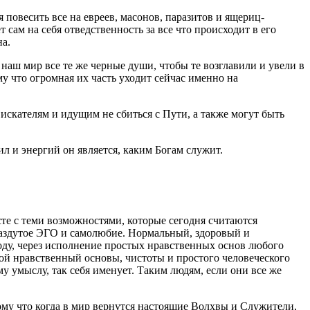
 повесить все на евреев, масонов, паразитов и ящериц-
т сам на себя отведственность за все что происходит в его
на.
наш мир все те же черные души, чтобы те возглавили и увели в
у что огромная их часть уходит сейчас именно на
искателям и идущим не сбиться с Пути, а также могут быть
л и энергий он является, каким Богам служит.
сте с теми возможностями, которые сегодня считаются
аздутое ЭГО и самолюбие. Нормальный, здоровый и
оду, через исполнение простых нравственных основ любого
той нравственный основы, чистоты и простого человеческого
 умыслу, так себя именует. Таким людям, если они все же
тому что когда в мир вернутся настоящие Волхвы и Служители,