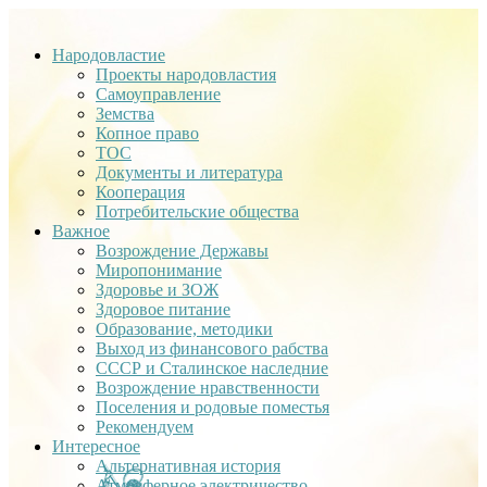
Народовластие
Проекты народовластия
Самоуправление
Земства
Копное право
ТОС
Документы и литература
Кооперация
Потребительские общества
Важное
Возрождение Державы
Миропонимание
Здоровье и ЗОЖ
Здоровое питание
Образование, методики
Выход из финансового рабства
СССР и Сталинское наследние
Возрождение нравственности
Поселения и родовые поместья
Рекомендуем
Интересное
Альтернативная история
Атмосферное электричество