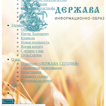
Теория заговора
Недавняя катастрофа
Тартария
Гиганты
Плоская Земля
Здравые проекты
Общее дело
Научи Хорошему
Крамола
Новая реальность
Время вперёд
Сделано у нас
Путь Сердца
О нас
О портале «ДЕРЖАВА СЕГОДНЯ»
Справочная информация
Регистрация
Добавить статью
Подписка по почте
Вход