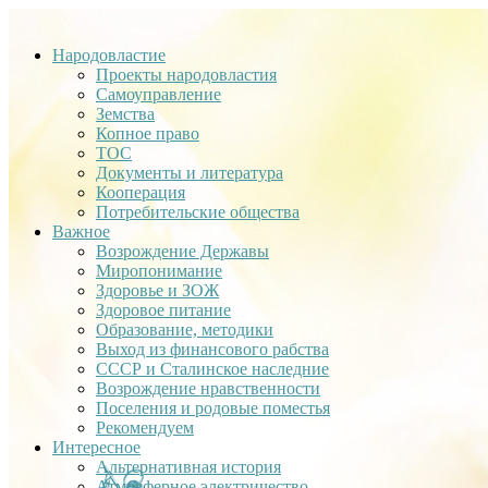
Народовластие
Проекты народовластия
Самоуправление
Земства
Копное право
ТОС
Документы и литература
Кооперация
Потребительские общества
Важное
Возрождение Державы
Миропонимание
Здоровье и ЗОЖ
Здоровое питание
Образование, методики
Выход из финансового рабства
СССР и Сталинское наследние
Возрождение нравственности
Поселения и родовые поместья
Рекомендуем
Интересное
Альтернативная история
Атмосферное электричество