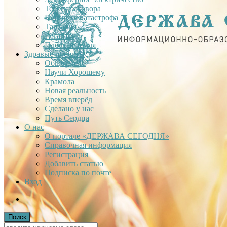
Теория заговора
Недавняя катастрофа
Тартария
Гиганты
Плоская Земля
Здравые проекты
Общее дело
Научи Хорошему
Крамола
Новая реальность
Время вперёд
Сделано у нас
Путь Сердца
О нас
О портале «ДЕРЖАВА СЕГОДНЯ»
Справочная информация
Регистрация
Добавить статью
Подписка по почте
Вход