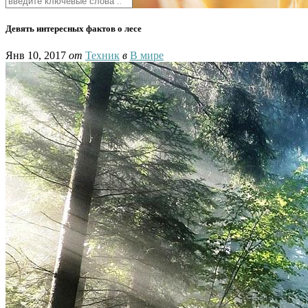
Девять интересных фактов о лесе
Янв 10, 2017
от
Техник
в
В мире