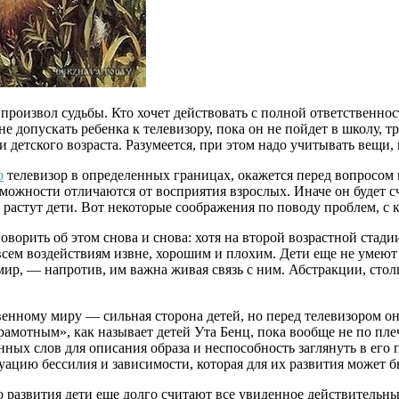
 произвол судьбы. Кто хочет действовать с полной ответственно
 не допускать ребенка к телевизору, пока он не пойдет в школу,
детского возраста. Разумеется, при этом надо учитывать вещи, 
ю
телевизор в определенных границах, окажется перед вопросом 
возможности отличаются от восприятия взрослых. Иначе он буде
астут дети. Вот некоторые соображения по поводу проблем, с к
ворить об этом снова и снова: хотя на второй возрастной стадии
 всем воздействиям извне, хорошим и плохим. Дети еще не уме
 мир, — напротив, им важна живая связь с ним. Абстракции, стол
венному миру — сильная сторона детей, но перед телевизором он
рамотным», как называет детей Ута Бенц, пока вообще не по пле
ных слов для описания образа и неспособность заглянуть в его 
туацию бессилия и зависимости, которая для их развития может 
о развития дети еще долго считают все увиденное действительн