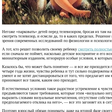
Негоже «парковать» детей перед телевизором, бросая их там на
смотреть телевизор, и есмсли да, то в каких пределах. Решение
зрения современных исследований по физиологии и психологии 
А тот, кто решит позволить своему ребенку
смотреть полность
если сначала не поймет, насколько детское восприятие и его 
миниатюрным изданием, игнорируя особые условия, в которых р
Казалось бы, что может быть понятнее — и все же приходится го
четыре года жизни, чувства ребенка и тут сильно подвержены
умеют и не хотят дистанцироваться от того, что предлагает им
принимают все таким, каким оно приходит.
В естественных условиях такое радостное устремление к чувст
предъявляются такие требования, которые этим «визуально нег
выразить словами визуальные впечатления, отсутствие собствен
предполагаемого отклика на него», — все это загоняет их в си
Поэтому взрослый обязан понимать: даже на второй фазе своег