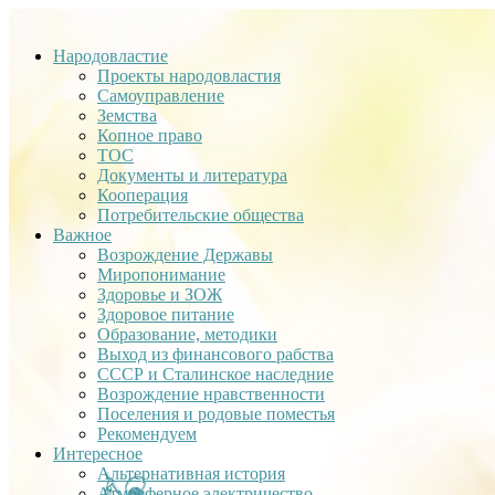
Народовластие
Проекты народовластия
Самоуправление
Земства
Копное право
ТОС
Документы и литература
Кооперация
Потребительские общества
Важное
Возрождение Державы
Миропонимание
Здоровье и ЗОЖ
Здоровое питание
Образование, методики
Выход из финансового рабства
СССР и Сталинское наследние
Возрождение нравственности
Поселения и родовые поместья
Рекомендуем
Интересное
Альтернативная история
Атмосферное электричество