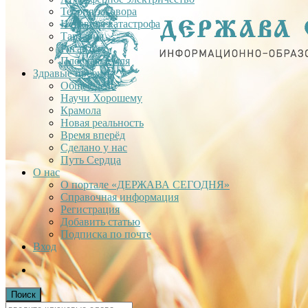
Теория заговора
Недавняя катастрофа
Тартария
Гиганты
Плоская Земля
Здравые проекты
Общее дело
Научи Хорошему
Крамола
Новая реальность
Время вперёд
Сделано у нас
Путь Сердца
О нас
О портале «ДЕРЖАВА СЕГОДНЯ»
Справочная информация
Регистрация
Добавить статью
Подписка по почте
Вход