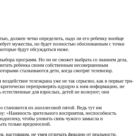
стью, должен четко определить, надо ли его ребенку вообще
 требует мужества, но будет полностью обоснованным с точки
которые будут обсуждаться ниже.
выбора программ. Но он не сможет выбрать со знанием дела,
т считать ребенка своим собственным несовершенным
оторыми сталкиваются дети, когда смотрят телевизор.
 воздействие телеэкрана уже не так серьезно, как в первые три-
ют критически перепроверять идущую к ним информацию, не
ь естественные для взрослых, детей не волнуют; они
о становится их ахиллесовой пятой. Ведь тут им
чу: «Наивность зрительного восприятия, неспособность
подоплеку, чтобы уловить связь чужого замысла и
быть только вредоносной.
ым, настоящим, не умея отличать фикцию от реальности.