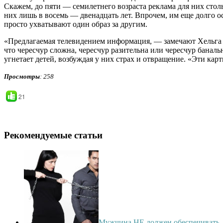
Скажем, до пяти — семилетнего возраста реклама для них стол
них лишь в восемь — двенадцать лет. Впрочем, им еще долго 
просто ухватывают один образ за другим.
«Предлагаемая телевидением информация, — замечают Хельга Т
что чересчур сложна, чересчур разительна или чересчур банал
угнетает детей, возбуждая у них страх и отвращение. «Эти кар
Просмотры
: 258
21
Рекомендуемые статьи
Мужчина НЕ должен обеспечивать. 