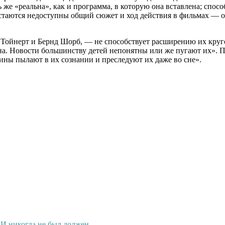
ь же «реальна», как и программа, в которую она вставлена; спо
остаются недоступны общий сюжет и ход действия в фильмах — 
ойнерт и Бернд Шорб, — не способствует расширению их кругоз
ьна. Новости большинству детей непонятны или же пугают их». П
тины пылают в их сознании и преследуют их даже во сне».
И никогда не был должен