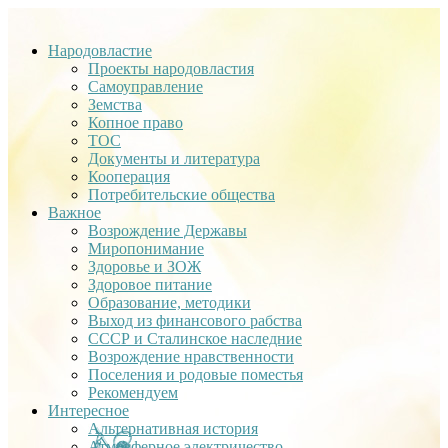
Народовластие
Проекты народовластия
Самоуправление
Земства
Копное право
ТОС
Документы и литература
Кооперация
Потребительские общества
Важное
Возрождение Державы
Миропонимание
Здоровье и ЗОЖ
Здоровое питание
Образование, методики
Выход из финансового рабства
СССР и Сталинское наследние
Возрождение нравственности
Поселения и родовые поместья
Рекомендуем
Интересное
Альтернативная история
Атмосферное электричество