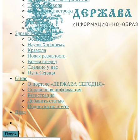
Теория заговора
Недавняя катастрофа
Тартария
Гиганты
Плоская Земля
Здравые проекты
Общее дело
Научи Хорошему
Крамола
Новая реальность
Время вперёд
Сделано у нас
Путь Сердца
О нас
О портале «ДЕРЖАВА СЕГОДНЯ»
Справочная информация
Регистрация
Добавить статью
Подписка по почте
Вход