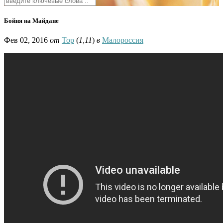
Бойня на Майдане
Фев 02, 2016
от
Тор
(
1,11
)
в
Малороссия