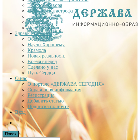
Теория заговора
Недавняя катастрофа
Тартария
Гиганты
Плоская Земля
Здравые проекты
Общее дело
Научи Хорошему
Крамола
Новая реальность
Время вперёд
Сделано у нас
Путь Сердца
О нас
О портале «ДЕРЖАВА СЕГОДНЯ»
Справочная информация
Регистрация
Добавить статью
Подписка по почте
Вход