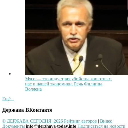
Мясо — это индустрия убийства животных,
нас и нашей экономики. Речь Филиппа
Воллена
Ещё...
Держава ВКонтакте
© ДЕРЖАВА СЕГОДНЯ, 2026
Рейтинг авторов
|
Видео
|
Документы
info@derzhava-today.info
Подписаться на новости