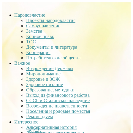
Народовластие
Проекты народовластия
Самоуправление
Земства
Копное право
ТОС
Документы и литература
Кооперация
Потребительские общества
Важное
Возрождение Державы
Миропонимание
Здоровье и ЗОЖ
Здоровое питание
Образование, методики
Выход из финансового рабства
СССР и Сталинское наследние
Возрождение нравственности
Поселения и родовые поместья
Рекомендуем
Интересное
Альтернативная история
Атмосферное электричество