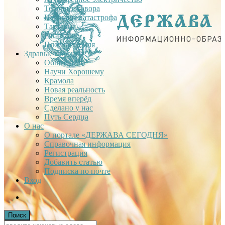
Теория заговора
Недавняя катастрофа
Тартария
Гиганты
Плоская Земля
Здравые проекты
Общее дело
Научи Хорошему
Крамола
Новая реальность
Время вперёд
Сделано у нас
Путь Сердца
О нас
О портале «ДЕРЖАВА СЕГОДНЯ»
Справочная информация
Регистрация
Добавить статью
Подписка по почте
Вход