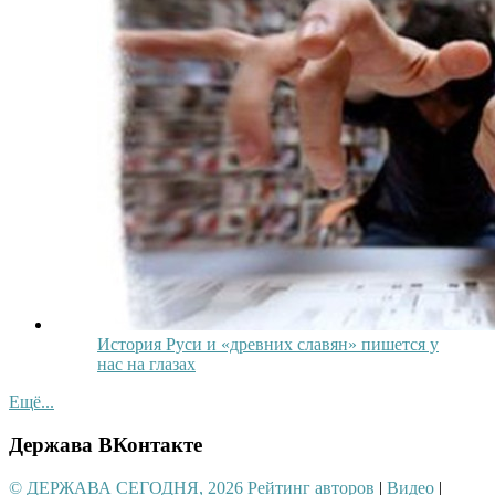
История Руси и «древних славян» пишется у
нас на глазах
Ещё...
Держава ВКонтакте
© ДЕРЖАВА СЕГОДНЯ, 2026
Рейтинг авторов
|
Видео
|