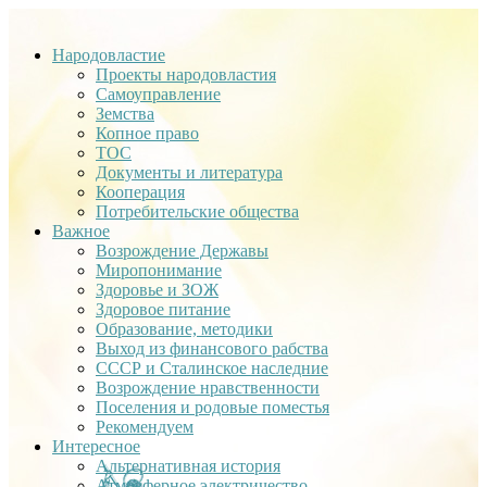
Народовластие
Проекты народовластия
Самоуправление
Земства
Копное право
ТОС
Документы и литература
Кооперация
Потребительские общества
Важное
Возрождение Державы
Миропонимание
Здоровье и ЗОЖ
Здоровое питание
Образование, методики
Выход из финансового рабства
СССР и Сталинское наследние
Возрождение нравственности
Поселения и родовые поместья
Рекомендуем
Интересное
Альтернативная история
Атмосферное электричество