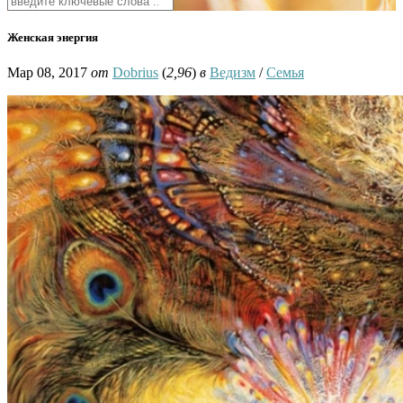
Женская энергия
Мар 08, 2017
от
Dobrius
(
2,96
)
в
Ведизм
/
Семья