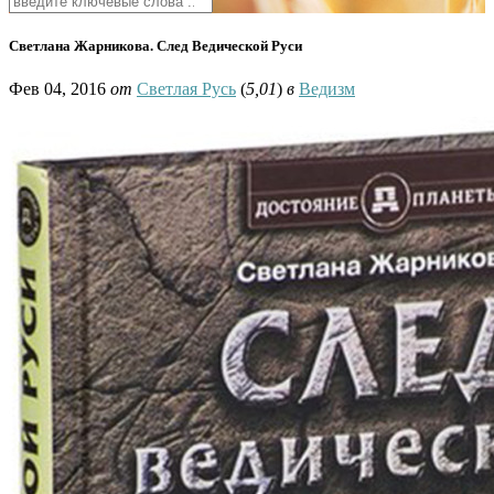
Светлана Жарникова. След Ведической Руси
Фев 04, 2016
от
Светлая Русь
(
5,01
)
в
Ведизм