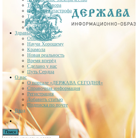
Теория заговора
Недавняя катастрофа
Тартария
Гиганты
Плоская Земля
Здравые проекты
Общее дело
Научи Хорошему
Крамола
Новая реальность
Время вперёд
Сделано у нас
Путь Сердца
О нас
О портале «ДЕРЖАВА СЕГОДНЯ»
Справочная информация
Регистрация
Добавить статью
Подписка по почте
Вход