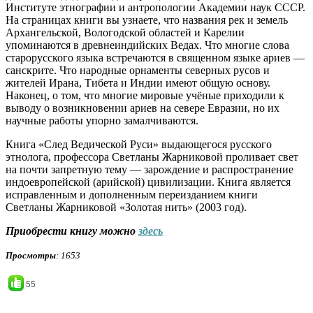
Институте этнографии и антропологии Академии наук СССР.
На страницах книги вы узнаете, что названия рек и земель
Архангельской, Вологодской областей и Карелии
упоминаются в древнеиндийских Ведах. Что многие слова
старорусского языка встречаются в священном языке ариев —
санскрите. Что народные орнаменты северных русов и
жителей Ирана, Тибета и Индии имеют общую основу.
Наконец, о том, что многие мировые учёные приходили к
выводу о возникновении ариев на севере Евразии, но их
научные работы упорно замалчиваются.
Книга «След Ведической Руси» выдающегося русского
этнолога, профессора Светланы Жарниковой проливает свет
на почти запретную тему — зарождение и распространение
индоевропейской (арийской) цивилизации. Книга является
исправленным и дополненным переизданием книги
Светланы Жарниковой «Золотая нить» (2003 год).
Приобрести книгу можно
здесь
Просмотры
: 1653
55