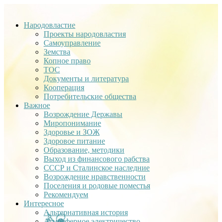
Народовластие
Проекты народовластия
Самоуправление
Земства
Копное право
ТОС
Документы и литература
Кооперация
Потребительские общества
Важное
Возрождение Державы
Миропонимание
Здоровье и ЗОЖ
Здоровое питание
Образование, методики
Выход из финансового рабства
СССР и Сталинское наследние
Возрождение нравственности
Поселения и родовые поместья
Рекомендуем
Интересное
Альтернативная история
Атмосферное электричество