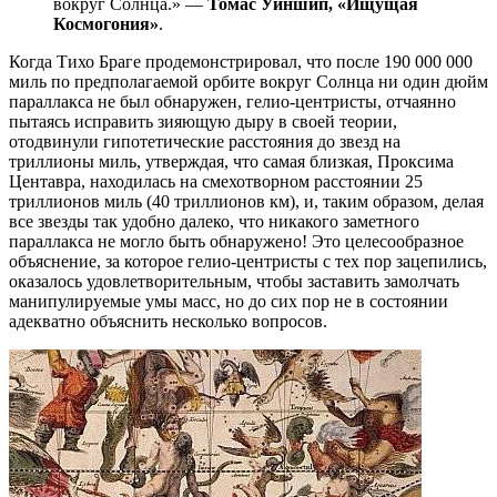
вокруг Солнца.» —
Томас Уиншип, «Ищущая
Космогония»
.
Когда Тихо Браге продемонстрировал, что после 190 000 000
миль по предполагаемой орбите вокруг Солнца ни один дюйм
параллакса не был обнаружен, гелио-центристы, отчаянно
пытаясь исправить зияющую дыру в своей теории,
отодвинули гипотетические расстояния до звезд на
триллионы миль, утверждая, что самая близкая, Проксима
Центавра, находилась на смехотворном расстоянии 25
триллионов миль (40 триллионов км), и, таким образом, делая
все звезды так удобно далеко, что никакого заметного
параллакса не могло быть обнаружено! Это целесообразное
объяснение, за которое гелио-центристы с тех пор зацепились,
оказалось удовлетворительным, чтобы заставить замолчать
манипулируемые умы масс, но до сих пор не в состоянии
адекватно объяснить несколько вопросов.