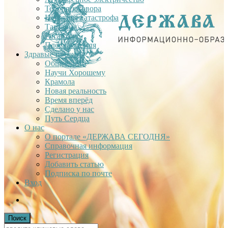
Теория заговора
Недавняя катастрофа
Тартария
Гиганты
Плоская Земля
Здравые проекты
Общее дело
Научи Хорошему
Крамола
Новая реальность
Время вперёд
Сделано у нас
Путь Сердца
О нас
О портале «ДЕРЖАВА СЕГОДНЯ»
Справочная информация
Регистрация
Добавить статью
Подписка по почте
Вход