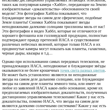
несколько дистанционно управляемых летающих телескопов,
таких как популярная камера «Хаббл», передающие на Землю
изобразительные «доказательства» обоснованности своей
модели! Эти фотографии Хаббла показывают, что
блуждающие звезды на самом деле сферические, подобные
Земле планеты! Снимки Хаббла показывают звезды
неподвижными далекими солнцами триллионы миль от нас!
Эти фотографии и видео Хаббл, которые не отличаются от
хорошего фотошопа или голливудской продукции, полностью
подтверждают правду претензий НАСА и существование
различных небесных явлений, которые только НАСА и их
продвинутые камеры могут показать как планеты, галактики,
черные дыры, квазары и т.д…
Однако при использовании самых передовых телескопов, не
принадлежащих НАСА, неподвижные и блуждающие звёзды
оказываются не более крошечных
точек света разных цветов
.
Не может быть установлено: являются ли неподвижные
звезды на самом деле дальними солнцами, или блуждающие
звезды на самом деле планеты земного типа, или имеет ли
любое из заявлений НАСА какое-либо основание, кроме их
предполагаемых изобразительных доказательств, полученных
дистанционно управляемыми телескопами! Какие у нас есть
доказательства, помимо НАСА, что звезды на самом деле
являются далекими солнечными системами? Какие у нас есть