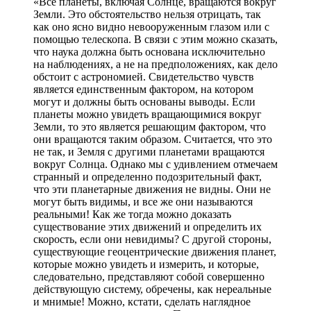
«Все планеты, включая Солнце, вращаются вокруг
Земли. Это обстоятельство нельзя отрицать, так
как оно ясно видно невооруженным глазом или с
помощью телескопа. В связи с этим можно сказать,
что наука должна быть основана исключительно
на наблюдениях, а не на предположениях, как дело
обстоит с астрономией. Свидетельство чувств
является единственным фактором, на котором
могут и должны быть основаны выводы. Если
планеты можно увидеть вращающимися вокруг
Земли, то это является решающим фактором, что
они вращаются таким образом. Считается, что это
не так, и Земля с другими планетами вращаются
вокруг Солнца. Однако мы с удивлением отмечаем
странный и определенно подозрительный факт,
что эти планетарные движения не видны. Они не
могут быть видимы, и все же они называются
реальными! Как же тогда можно доказать
существование этих движений и определить их
скорость, если они невидимы? С другой стороны,
существующие геоцентрические движения планет,
которые можно увидеть и измерить, и которые,
следовательно, представляют собой совершенно
действующую систему, обречены, как нереальные
и мнимые! Можно, кстати, сделать наглядное