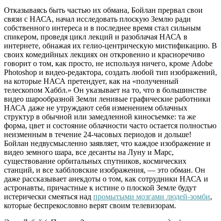
Отказываясь быть частью их обмана, Бойлан прервал свои
связи с НАСА, начал исследовать плоскую Землю ради
собственного интереса и в последнее время стал сильным
спикером, проведя цикл лекций и разоблачая НАСА в
интернете, обнажая их гелио-центрическую мистификацию. В
своих комедийных лекциях он откровенно и красноречиво
говорит о том, как просто, не используя ничего, кроме Adobe
Photoshop и видео-редактора, создать любой тип изображений,
на которые НАСА претендует, как на «полученный
телескопом Хаббл.» Он указывает на то, что в большинстве
видео шарообразной Земли ленивые графические работники
НАСА даже не утруждают себя изменением облачных
структур в обычной или замедленной киносъемке: та же
форма, цвет и состояние облачности часто остается полностью
неизменным в течение 24-часовых периодов и дольше!
Бойлан недвусмысленно заявляет, что каждое изображение и
видео земного шара, все десанты на Луну и Марс,
существование орбитальных спутников, космических
станций, и все хаббловские изображения, — это обман. Он
даже рассказывает анекдоты о том, как сотрудники НАСА и
астронавты, причастные к истине о плоской Земле будут
истерически смеяться над
промытыми мозгами людей-зомби
,
которые беспрекословно верят своим телевизорам.