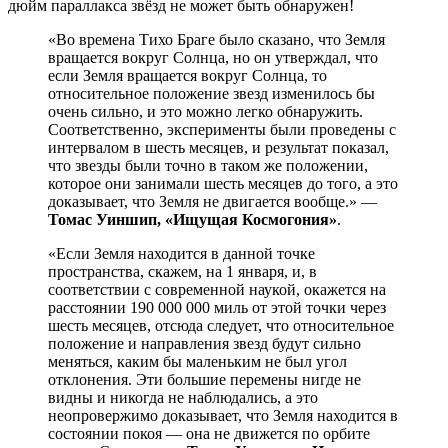
дюйм параллакса звёзд не может быть обнаружен!
«Во времена Тихо Браге было сказано, что Земля
вращается вокруг Солнца, но он утверждал, что
если Земля вращается вокруг Солнца, то
относительное положение звезд изменилось бы
очень сильно, и это можно легко обнаружить.
Соответственно, эксперименты были проведены с
интервалом в шесть месяцев, и результат показал,
что звезды были точно в таком же положении,
которое они занимали шесть месяцев до того, а это
доказывает, что Земля не двигается вообще.» —
Томас Уиншип, «Ищущая Космогония»
.
«Если Земля находится в данной точке
пространства, скажем, на 1 января, и, в
соответствии с современной наукой, окажется на
расстоянии 190 000 000 миль от этой точки через
шесть месяцев, отсюда следует, что относительное
положение и направления звезд будут сильно
меняться, каким бы маленьким не был угол
отклонения. Эти большие перемены нигде не
видны и никогда не наблюдались, а это
неопровержимо доказывает, что Земля находится в
состоянии покоя — она не движется по орбите