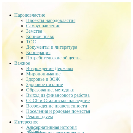
Народовластие
Проекты народовластия
Самоуправление
Земства
Копное право
ТОС
Документы и литература
Кооперация
Потребительские общества
Важное
Возрождение Державы
Миропонимание
Здоровье и ЗОЖ
Здоровое питание
Образование, методики
Выход из финансового рабства
СССР и Сталинское наследние
Возрождение нравственности
Поселения и родовые поместья
Рекомендуем
Интересное
Альтернативная история
Атмосферное электричество