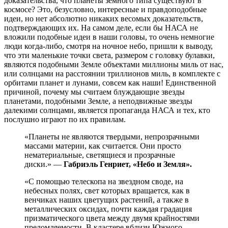
доказательства, что планеты земного типа существуют в
космосе? Это, безусловно, интересные и правдоподобные
идеи, но нет абсолютно никаких весомых доказательств,
подтверждающих их. На самом деле, если бы НАСА не
вложили подобные идеи в наши головы, то очень немногие
люди когда-либо, смотря на ночное небо, пришли к выводу,
что эти маленькие точки света, размером с головку булавки,
являются подобными Земле объектами миллионы миль от нас,
или солнцами на расстоянии триллионов миль, в комплекте с
орбитами планет и лунами, совсем как наши! Единственной
причиной, почему мы считаем блуждающие звезды
планетами, подобными Земле, а неподвижные звезды
далекими солнцами, является пропаганда НАСА и тех, кто
послушно играют по их правилам.
«Планеты не являются твердыми, непрозрачными
массами материи, как считается. Они просто
нематериальные, светящиеся и прозрачные
диски.» —
Габриэль Генриет, «Небо и Земля».
«С помощью телескопа на звездном своде, на
небесных полях, свет которых вращается, как в
венчиках наших цветущих растений, а также в
металлических оксидах, почти каждая градация
призматического цвета между двумя крайностями
преломляемости. В кластере вблизи Южного