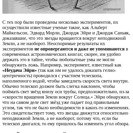
С тех пор были проведены несколько экспериментов, их
осуществили известные ученые такие, как Альберт
Майкельсон, Эдвард Морли, Джордж Эйри и Джордж Саньяк,
доказавшие, что это звезды вращаются вокруг неподвижной
Земли, а не наоборот. Неоспоримые результаты их
экспериментов
не опровергаются и даже не упоминаются
в
современных астрономических книгах; скорее, им удобно
держать это в тайне, чтобы любопытные умы не могли
обнаружить ложь. Например, эксперимент, известный как
«Неудача Эйри»
(так как им не удалось доказать гелио-
центричность) проводился с участием телескопа,
наполненного водой, чтобы замедлить скорость света внутри.
Обычно телескоп должен быть слегка наклонен, чтобы
поймать свет звёзд внизу оси трубы, предположительно, из-за
«скорости вращения Земли вокруг Солнца.» Эйри обнаружил,
что на самом деле свет звѐзд уже падает под правильным
углом, так что не было необходимости в каких-то изменениях.
Это свидетельствует тому, что звезды движутся относительно
неподвижной Земли, а не наоборот, потому что, если бы
телескоп двигался, то ему пришлось бы изменить угол обзора.