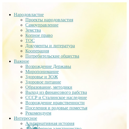
Народовластие
Проекты народовластия
Самоуправление
Земства
Копное право
ТОС
Документы и литература
Кооперация
Потребительские общества
Важное
Возрождение Державы
Миропонимание
Здоровье и ЗОЖ
Здоровое питание
Образование, методики
Выход из финансового рабства
СССР и Сталинское наследние
Возрождение нравственности
Поселения и родовые поместья
Рекомендуем
Интересное
Альтернативная история
Атмосферное электричество