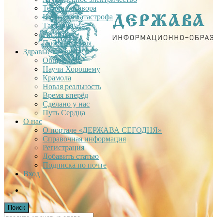
Теория заговора
Недавняя катастрофа
Тартария
Гиганты
Плоская Земля
Здравые проекты
Общее дело
Научи Хорошему
Крамола
Новая реальность
Время вперёд
Сделано у нас
Путь Сердца
О нас
О портале «ДЕРЖАВА СЕГОДНЯ»
Справочная информация
Регистрация
Добавить статью
Подписка по почте
Вход