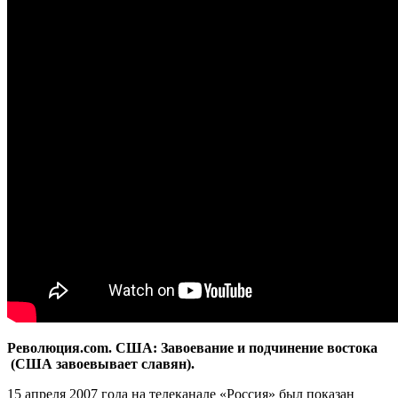
Революция.com. США: Завоевание и подчинение востока
(США завоевывает слaвян).
15 апреля 2007 года на телеканале «Россия» был показан