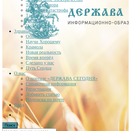
Теория заговора
Недавняя катастрофа
Тартария
Гиганты
Плоская Земля
Здравые проекты
Общее дело
Научи Хорошему
Крамола
Новая реальность
Время вперёд
Сделано у нас
Путь Сердца
О нас
О портале «ДЕРЖАВА СЕГОДНЯ»
Справочная информация
Регистрация
Добавить статью
Подписка по почте
Вход