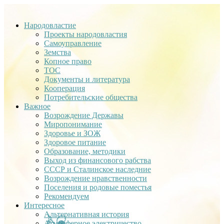
Народовластие
Проекты народовластия
Самоуправление
Земства
Копное право
ТОС
Документы и литература
Кооперация
Потребительские общества
Важное
Возрождение Державы
Миропонимание
Здоровье и ЗОЖ
Здоровое питание
Образование, методики
Выход из финансового рабства
СССР и Сталинское наследние
Возрождение нравственности
Поселения и родовые поместья
Рекомендуем
Интересное
Альтернативная история
Атмосферное электричество