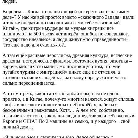
людей.
Впрочем… Когда это наших людей интересовало «на самом
деле»? У нас же всё просто: вместо «сказочного Запада» взяли
и так же оперативно насочиняли сами себе «сказочный
Китай», где хитрые мудрецы да мудрые хитрецы всё
планируют на 500 тысяч лет вперёд, ошибок не совершают,
государство идеальное, а люди живут «по-справедливости».
Что ещё надо для счастья-то?..
А там ещё красивые иероглифы, древняя культура, всяческие
драконы, исторические фильмы, восточная кухня, экзотика –
короче, многих это манит. Но пословицу о том, что «не
путайте туризм с эмиграцией» никто ещё не отменял, а
готовность наших людей к азиатскому образу жизни часто
сильно переоценивается.
А то смотреть, как ютятся гастарбайтеры, нам не очень
приятно, а в Китае, почему-то многим кажется, живут сплошь
эльфы в высокотехнологичных небоскрёбах, набитых
бесконечными гаджетами. Хотя… А чем это, собственно,
отличается от того, как наши люди представляли себе жизнь в
Европе и США? По 2 машины на семью, и у каждого – свой
личный дом…
«Я читала блоги, смотрела видео, даже общалась с