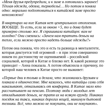
«Меня друзья предупредили, и к зиме я готовилась заранее!
Тёплая одежда, одеяла, термобельё… Но потом я поняла
одно: морально подготовиться к китайской зиме просто
невозможно!
В квартирах на юге Китая нет центрального отопления.
ВООБЩЕ. То есть, если за окном +5, то и дома будет
примерно столько же. Я спрашивала китайцев: вам не
холодно? Они смеялись: «Зачем нам тратить деньги на
тепло, если можно просто надеть больше одежды?»
Потом она поняла, что это и есть та разница в менталитете,
которая диктуется той огромной – и при этом совершенно
никем по достоинству не оцениваемой – российской
социалкой, которой в Китае и близко нет. К какой разнице это
приводит – Анна показала. А потом объяснила и причину, по
которой наш человек в Китае просто не выживет:
«Первые дни я только и делала, что жаловалась друзьям и
плакала в одиночестве. Мне казалось, что китайцы сами себя
наказывают, отказываясь от комфорта. В Китае мало кто
рассчитывает на пенсию. Поэтому люди с молодых лет
откладывают деньги, не тратя их на всякую ерунду. Никаких
поездок на такси, никаких дорогих вещей, минимум бытовой
техники. Всё, что можно не покупать, они не покупают».