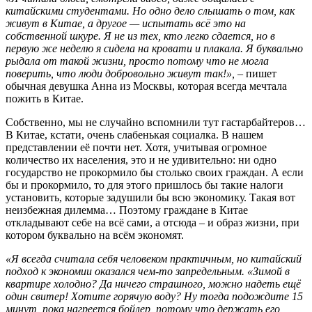
китайскими студентами. Но одно дело слышать о том, как
живут в Китае, а другое — испытать всё это на
собственной шкуре. Я не из тех, кто легко сдается, но в
первую же неделю я сидела на кровати и плакала. Я буквально
рыдала от такой жизни, просто потому что не могла
поверить, что люди добровольно живут так!»,
– пишет
обычная девушка Анна из Москвы, которая всегда мечтала
пожить в Китае.
Собственно, мы не случайно вспомнили тут гастарбайтеров…
В Китае, кстати, очень слабенькая социалка. В нашем
представлении её почти нет. Хотя, учитывая огромное
количество их населения, это и не удивительно: ни одно
государство не прокормило бы столько своих граждан. А если
бы и прокормило, то для этого пришлось бы такие налоги
установить, которые задушили бы всю экономику. Такая вот
неизбежная дилемма… Поэтому граждане в Китае
откладывают себе на всё сами, а отсюда – и образ жизни, при
котором буквально на всём экономят.
«Я всегда считала себя человеком практичным, но китайский
подход к экономии оказался чем-то запредельным. «Зимой в
квартире холодно? Да ничего страшного, можно надеть ещё
один свитер! Хотите горячую воду? Ну тогда подождите 15
минут, пока нагреется бойлер, потому что держать его