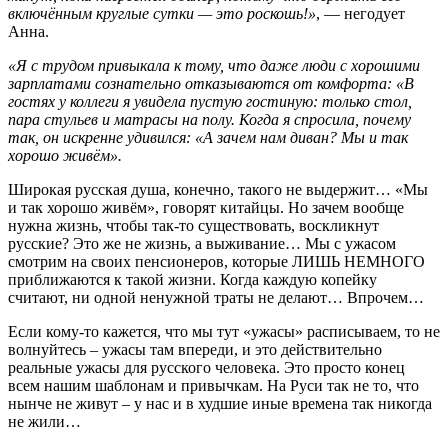
включённым круглые сутки — это роскошь!»
, — негодует
Анна.
«Я с трудом привыкала к тому, что даже люди с хорошими
зарплатами сознательно отказываются от комфорта: «В
гостях у коллеги я увидела пустую гостиную: только стол,
пара стульев и матрасы на полу. Когда я спросила, почему
так, он искренне удивился: «А зачем нам диван? Мы и так
хорошо живём».
Широкая русская душа, конечно, такого не выдержит… «Мы
и так хорошо живём», говорят китайцы. Но зачем вообще
нужна жизнь, чтобы так-то существовать, воскликнут
русские? Это же не жизнь, а выживание… Мы с ужасом
смотрим на своих пенсионеров, которые ЛИШЬ НЕМНОГО
приближаются к такой жизни. Когда каждую копейку
считают, ни одной ненужной траты не делают… Впрочем…
Если кому-то кажется, что мы тут «ужасы» расписываем, то не
волнуйтесь – ужасы там впереди, и это действительно
реальные ужасы для русского человека. Это просто конец
всем нашим шаблонам и привычкам. На Руси так не то, что
нынче не живут – у нас и в худшие иные времена так никогда
не жили…