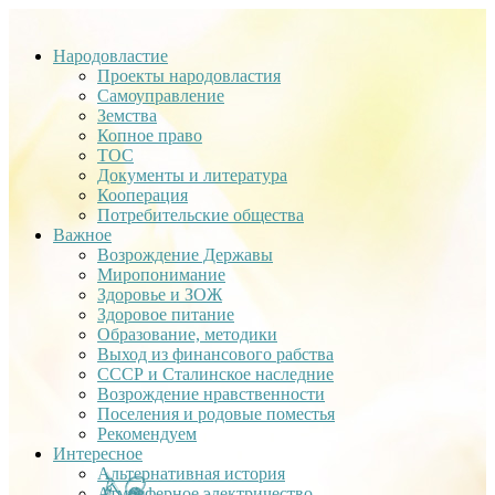
Народовластие
Проекты народовластия
Самоуправление
Земства
Копное право
ТОС
Документы и литература
Кооперация
Потребительские общества
Важное
Возрождение Державы
Миропонимание
Здоровье и ЗОЖ
Здоровое питание
Образование, методики
Выход из финансового рабства
СССР и Сталинское наследние
Возрождение нравственности
Поселения и родовые поместья
Рекомендуем
Интересное
Альтернативная история
Атмосферное электричество