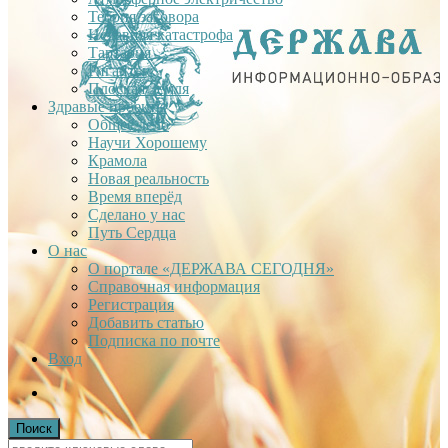
Теория заговора
Недавняя катастрофа
Тартария
Гиганты
Плоская Земля
Здравые проекты
Общее дело
Научи Хорошему
Крамола
Новая реальность
Время вперёд
Сделано у нас
Путь Сердца
О нас
О портале «ДЕРЖАВА СЕГОДНЯ»
Справочная информация
Регистрация
Добавить статью
Подписка по почте
Вход