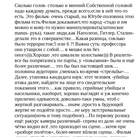
Сколько голов- столько и мнений.Собственной головой
надо каждому думать, прежде всего,если в ней что-то
есть. Это фильм- очень старый, на Ютубе-половина этоо
фильма есть.Фильм доказывает,что народ -стадо и им
можно и кому-то нужно манипулировать(латинское
manus- рука), такие люди,как Наполеон, Гитлер, Сталин-
делали это в совершенстве…Какая разница, соклько
было террористов:5 или 6 ?! Важна суть: профессора
они утащили с собой… в мешке или без
оного))).Хорошо ,что шмалили холостыми))) В реалити-
все бы попрятались по парты, у «показания» были и ещё
более различные… это бы был настоящий шок…
половина аудитории ,смеялась во-время «стрельбы»…
Далее, утановка кандидата наук: этот человек -убийца
итака далее, найдите на лице его свидетельские
показания этого….как правило, серийные убийцы и
насильники, наоборот, хорошо выглядят и уж конечно
прилично одеваются, довольно-таки умны, чтоб с
жертвой разговаривать…иначе ,просто к будующей
жертве не подойти просто…не ьеру эктстримальные
ситуации(ночь и тому подобное)…По первому ролику
ещё: ракурс камеры различный- спрева из дали -не очень
чётко видно всё ,что проиходит на сцене…затем при
«разборе полётов», более-менее вблизи сцены…Фильм