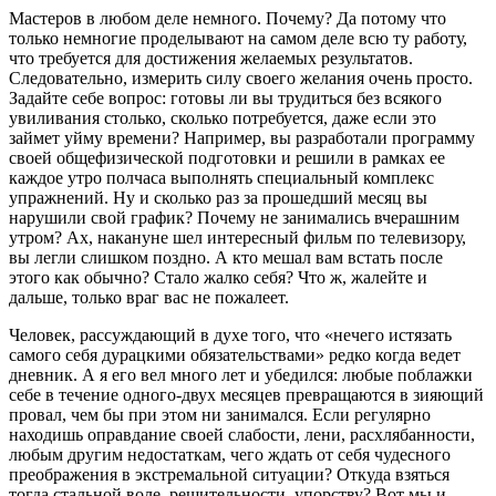
Мастеров в любом деле немного. Почему? Да потому что
только немногие проделывают на самом деле всю ту работу,
что требуется для достижения желаемых результатов.
Следовательно, измерить силу своего желания очень просто.
Задайте себе вопрос: готовы ли вы трудиться без всякого
увиливания столько, сколько потребуется, даже если это
займет уйму времени? Например, вы разработали программу
своей общефизической подготовки и решили в рамках ее
каждое утро полчаса выполнять специальный комплекс
упражнений. Ну и сколько раз за прошедший месяц вы
нарушили свой график? Почему не занимались вчерашним
утром? Ах, накануне шел интересный фильм по телевизору,
вы легли слишком поздно. А кто мешал вам встать после
этого как обычно? Стало жалко себя? Что ж, жалейте и
дальше, только враг вас не пожалеет.
Человек, рассуждающий в духе того, что «нечего истязать
самого себя дурацкими обязательствами» редко когда ведет
дневник. А я его вел много лет и убедился: любые поблажки
себе в течение одного-двух месяцев превращаются в зияющий
провал, чем бы при этом ни занимался. Если регулярно
находишь оправдание своей слабости, лени, расхлябанности,
любым другим недостаткам, чего ждать от себя чудесного
преображения в экстремальной ситуации? Откуда взяться
тогда стальной воле, решительности, упорству? Вот мы и