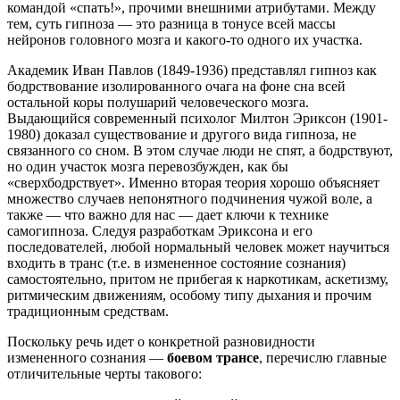
командой «спать!», прочими внешними атрибутами. Между
тем, суть гипноза — это разница в тонусе всей массы
нейронов головного мозга и какого-то одного их участка.
Академик Иван Павлов (1849-1936) представлял гипноз как
бодрствование изолированного очага на фоне сна всей
остальной коры полушарий человеческого мозга.
Выдающийся современный психолог Милтон Эриксон (1901-
1980) доказал существование и другого вида гипноза, не
связанного со сном. В этом случае люди не спят, а бодрствуют,
но один участок мозга перевозбужден, как бы
«сверхбодрствует». Именно вторая теория хорошо объясняет
множество случаев непонятного подчинения чужой воле, а
также — что важно для нас — дает ключи к технике
самогипноза. Следуя разработкам Эриксона и его
последователей, любой нормальный человек может научиться
входить в транс (т.е. в измененное состояние сознания)
самостоятельно, притом не прибегая к наркотикам, аскетизму,
ритмическим движениям, особому типу дыхания и прочим
традиционным средствам.
Поскольку речь идет о конкретной разновидности
измененного сознания —
боевом трансе
, перечислю главные
отличительные черты такового: