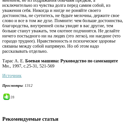
мнением, не из подражания обычаям предков, а
исключительно из чувства долга перед самим собой, из
уважения себя. Никогда и нигде не роняйте своего
достоинства, не суетитесь, не будьте мелочны, держите свое
слово и все в том же духе. Помните: чем больше достоинства,
благородства, внутренней силы увидят в вас другие, тем
больше станут уважать, тем охотнее подчинятся. Не делайте
ничего постыдного ни на людях (это легко), ни наедине (что
гораздо труднее). Нравственность и психическое здоровье
связаны между собой напрямую. Но об этом надо
рассказывать отдельно.
Тарас А. Е.
Боевая машина: Руководство по самозащите
Мн., 1997, с.25-31, 521-569
Источник
Просмотры
: 1312
28
Рекомендуемые статьи