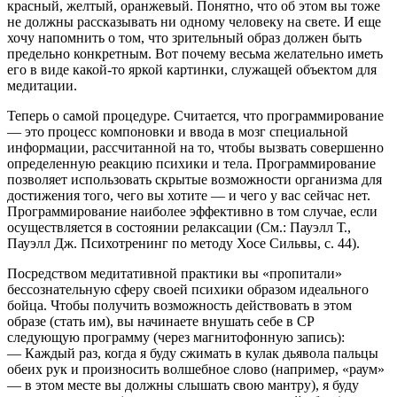
красный, желтый, оранжевый. Понятно, что об этом вы тоже
не должны рассказывать ни одному человеку на свете. И еще
хочу напомнить о том, что зрительный образ должен быть
предельно конкретным. Вот почему весьма желательно иметь
его в виде какой-то яркой картинки, служащей объектом для
медитации.
Теперь о самой процедуре. Считается, что программирование
— это процесс компоновки и ввода в мозг специальной
информации, рассчитанной на то, чтобы вызвать совершенно
определенную реакцию психики и тела. Программирование
позволяет использовать скрытые возможности организма для
достижения того, чего вы хотите — и чего у вас сейчас нет.
Программирование наиболее эффективно в том случае, если
осуществляется в состоянии релаксации (См.: Пауэлл Т.,
Пауэлл Дж. Психотренинг по методу Хосе Сильвы, с. 44).
Посредством медитативной практики вы «пропитали»
бессознательную сферу своей психики образом идеального
бойца. Чтобы получить возможность действовать в этом
образе (стать им), вы начинаете внушать себе в СР
следующую программу (через магнитофонную запись):
— Каждый раз, когда я буду сжимать в кулак дьявола пальцы
обеих рук и произносить волшебное слово (например, «раум»
— в этом месте вы должны слышать свою мантру), я буду