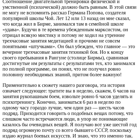
Соотношение двигательной тренировки физической и
умственной (психической) должно быть равным. В этой связи
не могу не вспомнить рассказ Германа Попова, создателя
популярной школы Чой. Лет 12 или 13 назад он мне сказал,
что когда жил в Бирме, занимался там в семейной школе
«удава». Будучи в те времена убежденным марксистом, он
отрицал всякую мистику и потому не ходил на утренние
трехчасовые занятия медитацией и прочими не совсем
понятными «штучками». Он был убежден, что главное — это
вечерние трехчасовые занятия техникой боя. Но к концу
своего пребывания в Рангуне (столице Бирмы), сравнивая
достигнутые им результаты с результатами тех, кто занимался
по полной программе, он понял, что не получил ровно
половину необходимых знаний, притом более важную!
Применительно к сюжету нашего разговора, эта история
означает следующее: тратите вы в неделю, скажем, 6 часов на
занятия рукопашным боем, извольте ровно 6 часов уделять и
психотренингу. Конечно, заниматься 6 раз в неделю по
одному часу гораздо лучше, чем один раз — шесть часов
подряд. Приходится говорить о подобных вещах потому, что
слишком часто встречаются люди, в упор не понимающие
казалось бы очевидных вещей. Я получаю вот уже шестой год
подряд огромную почту со всего бывшего СССР, поскольку
издаю журнал боевых искусств. И знаю, что это именно так.