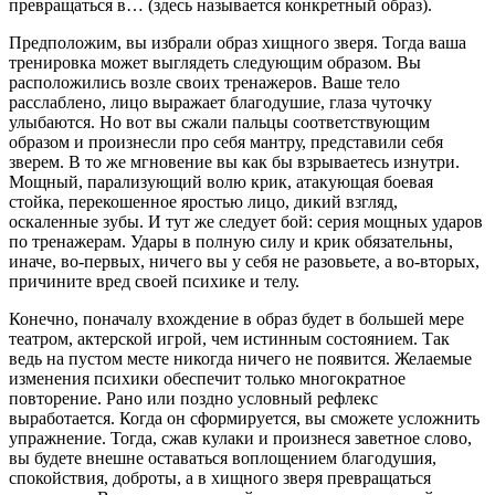
превращаться в… (здесь называется конкретный образ).
Предположим, вы избрали образ хищного зверя. Тогда ваша
тренировка может выглядеть следующим образом. Вы
расположились возле своих тренажеров. Ваше тело
расслаблено, лицо выражает благодушие, глаза чуточку
улыбаются. Но вот вы сжали пальцы соответствующим
образом и произнесли про себя мантру, представили себя
зверем. В то же мгновение вы как бы взрываетесь изнутри.
Мощный, парализующий волю крик, атакующая боевая
стойка, перекошенное яростью лицо, дикий взгляд,
оскаленные зубы. И тут же следует бой: серия мощных ударов
по тренажерам. Удары в полную силу и крик обязательны,
иначе, во-первых, ничего вы у себя не разовьете, а во-вторых,
причините вред своей психике и телу.
Конечно, поначалу вхождение в образ будет в большей мере
театром, актерской игрой, чем истинным состоянием. Так
ведь на пустом месте никогда ничего не появится. Желаемые
изменения психики обеспечит только многократное
повторение. Рано или поздно условный рефлекс
выработается. Когда он сформируется, вы сможете усложнить
упражнение. Тогда, сжав кулаки и произнеся заветное слово,
вы будете внешне оставаться воплощением благодушия,
спокойствия, доброты, а в хищного зверя превращаться