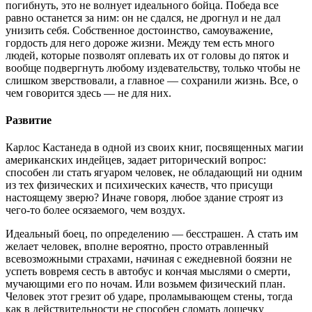
погибнуть, это не волнует идеального бойца. Победа все
равно останется за ним: он не сдался, не дрогнул и не дал
унизить себя. Собственное достоинство, самоуважение,
гордость для него дороже жизни. Между тем есть много
людей, которые позволят оплевать их от головы до пяток и
вообще подвергнуть любому издевательству, только чтобы не
слишком зверствовали, а главное — сохранили жизнь. Все, о
чем говорится здесь — не для них.
Развитие
Карлос Кастанеда в одной из своих книг, посвященных магии
американских индейцев, задает риторический вопрос:
способен ли стать ягуаром человек, не обладающий ни одним
из тех физических и психических качеств, что присущи
настоящему зверю? Иначе говоря, любое здание строят из
чего-то более осязаемого, чем воздух.
Идеальный боец, по определению — бесстрашен. А стать им
желает человек, вполне вероятно, просто отравленный
всевозможными страхами, начиная с ежедневной боязни не
успеть вовремя сесть в автобус и кончая мыслями о смерти,
мучающими его по ночам. Или возьмем физический план.
Человек этот грезит об ударе, проламывающем стены, тогда
как в действительности не способен сломать дощечку