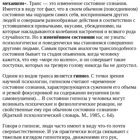
механизм
«. Транс — это измененное состояние сознания.
Имеется в виду тот факт, что в своем обычном (повседневном)
состоянии мы ощущаем самих себя, воспринимаем других
людей и совершаем разнообразные действия в соответствии с
устоявшимися привычками, вкусами, убеждениями, на
которые накладываются колебания настроения и всякого рода
случайности. Но в
изменённом состоянии
нас не узнать:
психологически и поведенчески мы становимся совершенно
другими людьми. Самым простым аналогом трансоподобного
состояния бывает та стадия опьянения, когда человеку
кажется, что ему «море по колено», и он совершает такие
поступки, которых на трезвую голову никогда бы не допустил.
Одним из видов транса является
гипноз
. С точки зрения
научной психологии, гипнозом считают «временное
состояние сознания, характеризующееся сужением его объема
и резкой фокусировкой на содержании внушения (или
самовнушения)… В состоянии гипноза у человека могут
возникать психические и физиологические реакции, не
свойственные ему при обычном состоянии сознания»
(Краткий психологический словарь. М., 1985, с. 64).
Говоря о гипнозе, люди часто имеют в виду что-то почти
сверхъестественное. И уж практически всегда связывают с
тяжелым взглядом гипнотизера, движениями его рук,