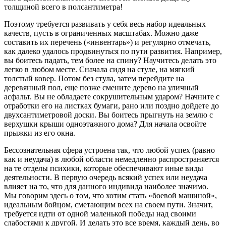
толщиной всего в полсантиметра!
Поэтому требуется развивать у себя весь набор идеальных
качеств, пусть в ограниченных масштабах. Можно даже
составить их перечень («инвентарь») и регулярно отмечать,
как далеко удалось продвинуться по пути развития. Например,
вы боитесь падать, тем более на спину? Научитесь делать это
легко в любом месте. Сначала сидя на стуле, на мягкий
толстый ковер. Потом без стула, затем перейдите на
деревянный пол, еще позже смените дерево на уличный
асфальт. Вы не обладаете сокрушительным ударом? Начните с
отработки его на листках бумаги, рано или поздно дойдете до
двухсантиметровой доски. Вы боитесь прыгнуть на землю с
верхушки крыши одноэтажного дома? Для начала освойте
прыжки из его окна.
Бессознательная сфера устроена так, что любой успех (равно
как и неудача) в любой области немедленно распространяется
на те отделы психики, которые обеспечивают иные виды
деятельности. В первую очередь всякий успех или неудача
влияет на то, что для данного индивида наиболее значимо.
Мы говорим здесь о том, что хотим стать «боевой машиной»,
идеальным бойцом, сметающим всех на своем пути. Значит,
требуется идти от одной маленькой победы над своими
слабостями к другой. И делать это все время, каждый день, во