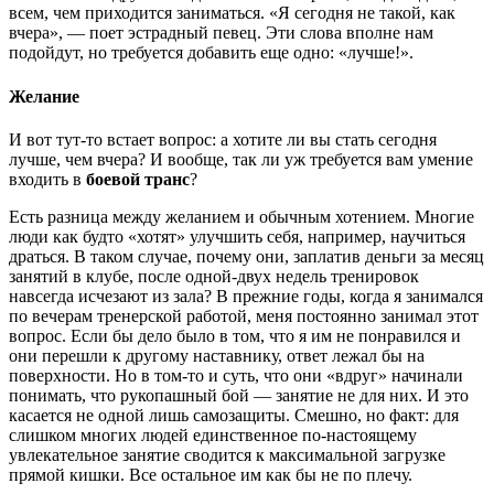
всем, чем приходится заниматься. «Я сегодня не такой, как
вчера», — поет эстрадный певец. Эти слова вполне нам
подойдут, но требуется добавить еще одно: «лучше!».
Желание
И вот тут-то встает вопрос: а хотите ли вы стать сегодня
лучше, чем вчера? И вообще, так ли уж требуется вам умение
входить в
боевой транс
?
Есть разница между желанием и обычным хотением. Многие
люди как будто «хотят» улучшить себя, например, научиться
драться. В таком случае, почему они, заплатив деньги за месяц
занятий в клубе, после одной-двух недель тренировок
навсегда исчезают из зала? В прежние годы, когда я занимался
по вечерам тренерской работой, меня постоянно занимал этот
вопрос. Если бы дело было в том, что я им не понравился и
они перешли к другому наставнику, ответ лежал бы на
поверхности. Но в том-то и суть, что они «вдруг» начинали
понимать, что рукопашный бой — занятие не для них. И это
касается не одной лишь самозащиты. Смешно, но факт: для
слишком многих людей единственное по-настоящему
увлекательное занятие сводится к максимальной загрузке
прямой кишки. Все остальное им как бы не по плечу.