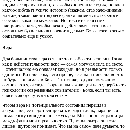
видим все время в кино, как «обыкновенные люди», попав в
какую-нибудь гнусную историю (скажем, став заложниками
или жертвами бандитов) весь фильм пытаются отыскать в
себе хоть какое-то мужество. Но пока кто-то из них
настроится на то, чтобы начать действовать, его и всех
остальных буквально вываляют в дерьме. Более того, кого-то
обязательно еще и убьют.
Вера
Для большинства вера есть нечто из области религии. Тогда
как в действительности вера — самая могучая сила на свете.
Потенциально ею обладает каждый, но в реальности только
единицы. Казалось бы, чего проще, взял да и поверил во что-
нибудь. Например, в Бога. Так нет же, в душе постоянно
сомневаются, отсюда афоризм, выражающий всю ущербность
психологии современных обывателей: «Боже, если ты есть,
спаси мою душу, если она есть!»
Чтобы вера из потенциального состояния перешла в
актуальное, ее надо тренировать каждый день, наращивая
помаленьку свои духовные мускулы. Мозг не знает разницы
между фантазией и реальностью. Чувства юмора он тоже
лишен, шуток не понимает. Что вы на самом деле думаете, то