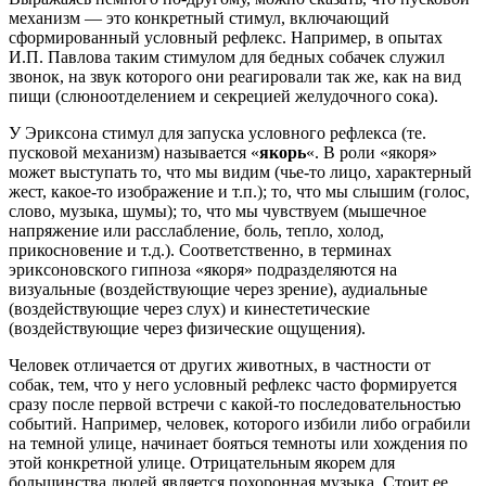
механизм — это конкретный стимул, включающий
сформированный условный рефлекс. Например, в опытах
И.П. Павлова таким стимулом для бедных собачек служил
звонок, на звук которого они реагировали так же, как на вид
пищи (слюноотделением и секрецией желудочного сока).
У Эриксона стимул для запуска условного рефлекса (те.
пусковой механизм) называется «
якорь
«. В роли «якоря»
может выступать то, что мы видим (чье-то лицо, характерный
жест, какое-то изображение и т.п.); то, что мы слышим (голос,
слово, музыка, шумы); то, что мы чувствуем (мышечное
напряжение или расслабление, боль, тепло, холод,
прикосновение и т.д.). Соответственно, в терминах
эриксоновского гипноза «якоря» подразделяются на
визуальные (воздействующие через зрение), аудиальные
(воздействующие через слух) и кинестетические
(воздействующие через физические ощущения).
Человек отличается от других животных, в частности от
собак, тем, что у него условный рефлекс часто формируется
сразу после первой встречи с какой-то последовательностью
событий. Например, человек, которого избили либо ограбили
на темной улице, начинает бояться темноты или хождения по
этой конкретной улице. Отрицательным якорем для
большинства людей является похоронная музыка. Стоит ее