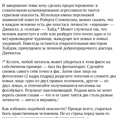
В завершение темы хочу сделать предостережение: в
сознательном культивировании агрессивности таится
серьезная опасность. Используя имена персонажей
знаменитой повести Роберта Стивенсона, можно сказать, что
в каждом человеке есть две ипостаси личности: «хорошая» —
Джекилл, и «плохая» — Хайд.* Может случиться так, что
человек выпестует в себе или разбудит (что почти одно и то
же) кровожадное чудовище, жаждущее все новых и новых
злодеяний. Навсегда останется отвратительным мистером
Хайдом, прячущимся за личиной добропорядочного доктора
Джекилла.
/* Кстати, любой читатель может убедиться в этом факте на
собственном примере — был бы фотоаппарат. Сделайте
снимок самого себя точно в фас. Затем свое лицо на
фотопленке (2 кадра подряд) разделите пополам и сложите два
новых лица: одно из двух правых половинок, другое — из
двух левых, и отпечатайте получившиеся негативы на
фотобумаге. Результат ошеломляющий. Родная мать не хочет
верить своим глазам — что в ее сыне таятся две столь разные
личности — ангел и мерзавец./
Как избежать подобной опасности? Прежде всего, стараться
быть нравственным человеком. Не из страха перед чьим-то