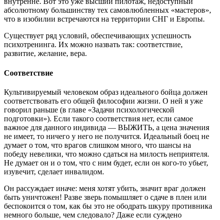
внутренне. Вот это уже высший пилотаж, недоступный
абсолютному большинству тех самовлюбленных «мастеров»,
что в изобилии встречаются на территории СНГ и Европы.
Существует ряд условий, обеспечивающих успешность
психотренинга. Их можно назвать так: соответствие,
развитие, желание, вера.
Соответствие
Культивируемый человеком образ идеального бойца должен
соответствовать его общей философии жизни. О ней я уже
говорил раньше (в главе «Задачи психологической
подготовки»). Если такого соответствия нет, если самое
важное для данного индивида — ВЫЖИТЬ, а цена значения
не имеет, то ничего у него не получится. Идеальный боец не
думает о том, что врагов слишком много, что шансы на
победу невелики, что можно сдаться на милость неприятеля.
Не думает он и о том, что с ним будет, если он кого-то убьет,
изувечит, сделает инвалидом.
Он рассуждает иначе: меня хотят убить, значит враг должен
быть уничтожен! Разве зверь помышляет о сдаче в плен или
беспокоится о том, как бы это не ободрать шкуру противника
немного больше, чем следовало? Даже если суждено