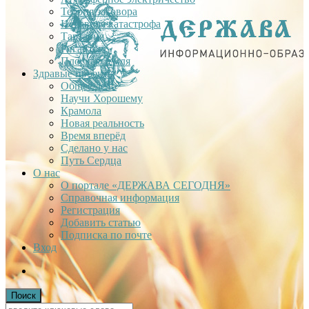
Теория заговора
Недавняя катастрофа
Тартария
Гиганты
Плоская Земля
Здравые проекты
Общее дело
Научи Хорошему
Крамола
Новая реальность
Время вперёд
Сделано у нас
Путь Сердца
О нас
О портале «ДЕРЖАВА СЕГОДНЯ»
Справочная информация
Регистрация
Добавить статью
Подписка по почте
Вход