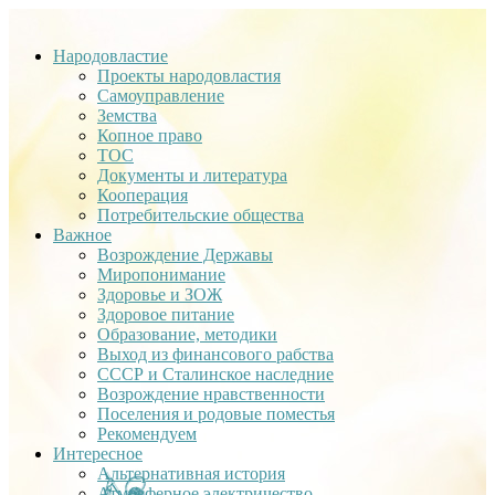
Народовластие
Проекты народовластия
Самоуправление
Земства
Копное право
ТОС
Документы и литература
Кооперация
Потребительские общества
Важное
Возрождение Державы
Миропонимание
Здоровье и ЗОЖ
Здоровое питание
Образование, методики
Выход из финансового рабства
СССР и Сталинское наследние
Возрождение нравственности
Поселения и родовые поместья
Рекомендуем
Интересное
Альтернативная история
Атмосферное электричество