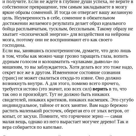
и получите. Если не ждете в глубине души успеха, не верите в
собственное превращение, тем самым закладываете в мозгу
яркие образы сомнений. И тогда он отвергает вашу желанную
цель. Неуверенность в себе, сомнение в обязательном
достижении желаемого результата делает образ идеального
бойца расплывчатым, тусклым, бессильным. Такому образу не
хватает «психической энергии» для воздействия на нейроны
мозга, поэтому они не воспринимают его как своего
господина.
Если вы, занявшись психотренингом, думаете, что дело лишь
в том, чтобы как можно чаще грозно таращить глаза, вопить
дурным голосом и колошматить «кулаками дьявола» по
мишеням, то вы заблуждаетесь. Хотя делать все это тоже надо,
секрет все же в другом. Измененное состояние сознания
(транс) не может свалиться откуда-то извне. Оно должно
возникнуть внутри. А для этого, помимо всего прочего,
требуется истово (это значит, изо всех сил)
верить
в то, что
так оно и произойдет. Тут не должно быть никаких
свидетелей, никаких критиков, никаких насмешек. Это сугубо
индивидуальное, тайное от всех занятие. Вам надо бережно
растить маленький росточек, оберегая его от злых ветров, от
копыт, от засухи. Помните, что горчичное зерно — самая
малая вещь, однако из него вырастает могучее дерево! Так и
вера собирается по капельке.