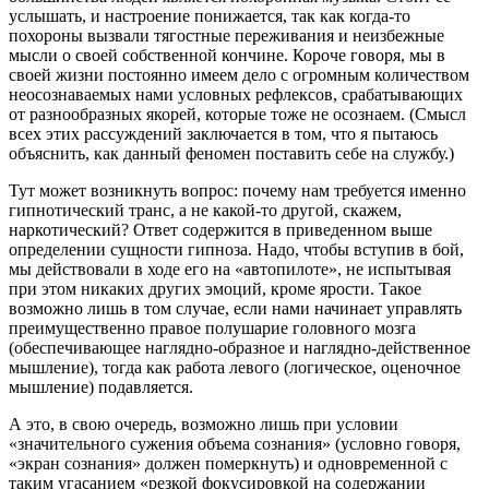
услышать, и настроение понижается, так как когда-то
похороны вызвали тягостные переживания и неизбежные
мысли о своей собственной кончине. Короче говоря, мы в
своей жизни постоянно имеем дело с огромным количеством
неосознаваемых нами условных рефлексов, срабатывающих
от разнообразных якорей, которые тоже не осознаем. (Смысл
всех этих рассуждений заключается в том, что я пытаюсь
объяснить, как данный феномен поставить себе на службу.)
Тут может возникнуть вопрос: почему нам требуется именно
гипнотический транс, а не какой-то другой, скажем,
наркотический? Ответ содержится в приведенном выше
определении сущности гипноза. Надо, чтобы вступив в бой,
мы действовали в ходе его на «автопилоте», не испытывая
при этом никаких других эмоций, кроме ярости. Такое
возможно лишь в том случае, если нами начинает управлять
преимущественно правое полушарие головного мозга
(обеспечивающее наглядно-образное и наглядно-действенное
мышление), тогда как работа левого (логическое, оценочное
мышление) подавляется.
А это, в свою очередь, возможно лишь при условии
«значительного сужения объема сознания» (условно говоря,
«экран сознания» должен померкнуть) и одновременной с
таким угасанием «резкой фокусировкой на содержании