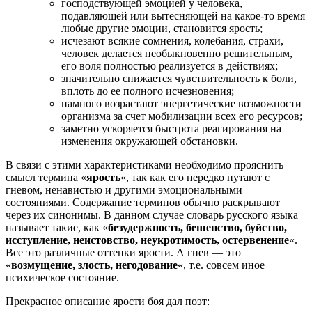
господствующей эмоцией у человека,
подавляющей или вытесняющей на какое-то время
любые другие эмоции, становится ярость;
исчезают всякие сомнения, колебания, страхи,
человек делается необыкновенно решительным,
его воля полностью реализуется в действиях;
значительно снижается чувствительность к боли,
вплоть до ее полного исчезновения;
намного возрастают энергетические возможности
организма за счет мобилизации всех его ресурсов;
заметно ускоряется быстрота реагирования на
изменения окружающей обстановки.
В связи с этими характеристиками необходимо прояснить
смысл термина «
ярость
«, так как его нередко путают с
гневом, ненавистью и другими эмоциональными
состояниями. Содержание терминов обычно раскрывают
через их синонимы. В данном случае словарь русского языка
называет такие, как «
безудержность, бешенство, буйство,
исступление, неистовство, неукротимость, остервенение
«.
Все это различные оттенки ярости. А гнев — это
«
возмущение, злость, негодование
«, т.е. совсем иное
психическое состояние.
Прекрасное описание ярости боя дал поэт: