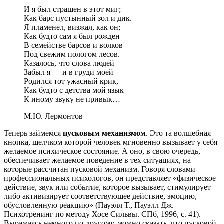
И я был страшен в этот миг;
Как барс пустынный зол и дик.
Я пламенел, визжал, как он;
Как будто сам я был рожден
В семействе барсов и волков
Под свежим пологом лесов.
Казалось, что слова людей
Забыл я — и в груди моей
Родился тот ужасный крик,
Как будто с детства мой язык
К иному звуку не привык…
М.Ю. Лермонтов
Теперь займемся
пусковым механизмом
. Это та волшебная
кнопка, щелчком которой человек мгновенно вызывает у себя
желаемое психическое состояние. А оно, в свою очередь,
обеспечивает желаемое поведение в тех ситуациях, на
которые рассчитан пусковой механизм. Говоря словами
профессиональных психологов, он представляет «физическое
действие, звук или событие, которое вызывает, стимулирует
либо активизирует соответствующее действие, эмоцию,
обусловленную реакцию» (Пауэлл Т., Пауэлл Дж.
Психотренинг по методу Хосе Сильвы. СПб, 1996, с. 41).
Выражаясь немного по-другому, можно сказать, что пусковой