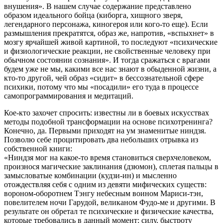
внушения». В нашем случае содержание представлено
образом идеального бойца (киборга, хищного зверя,
легендарного персонажа, киногероя или кого-то еще). Если
размышления прекратятся, образ же, напротив, «вспыхнет» в
мозгу ярчайшей живой картиной, то последуют «психические
и физиологические реакции, не свойственные человеку при
обычном состоянии сознания». И тогда сражаться с врагами
будем уже не мы, какими все нас знают в обыденной жизни, а
кто-то другой, чей образ «сидит» в бессознательной сфере
психики, потому что мы «посадили» его туда в процессе
самопрограммирования и медитаций.
Кое-кто захочет спросить: известны ли в боевых искусствах
методы подобной трансформации на основе психотренинга?
Конечно, да. Первыми приходят на ум знаменитые ниндзя.
Позволю себе процитировать два небольших отрывка из
собственной книги:
«Ниндзя мог на какое-то время становиться сверхчеловеком,
произнося магические заклинания (дзюмон), сплетая пальцы в
замысловатые комбинации (кудзи-ин) и мысленно
отождествляя себя с одним из девяти мифических существ:
вороном-оборотнем Тэнгу небесным воином Мариси-тэн,
повелителем ночи Гарудой, великаном Фудо-ме и другими. В
результате он обретал те психические и физические качества,
которые требовались в данный момент: силу, быстроту