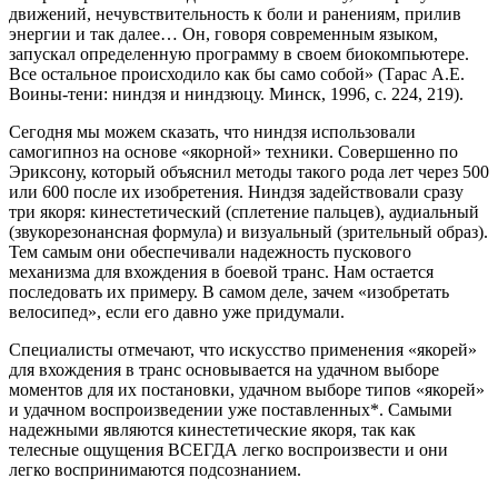
движений, нечувствительность к боли и ранениям, прилив
энергии и так далее… Он, говоря современным языком,
запускал определенную программу в своем биокомпьютере.
Все остальное происходило как бы само собой» (Тарас А.Е.
Воины-тени: ниндзя и ниндзюцу. Минск, 1996, с. 224, 219).
Сегодня мы можем сказать, что ниндзя использовали
самогипноз на основе «якорной» техники. Совершенно по
Эриксону, который объяснил методы такого рода лет через 500
или 600 после их изобретения. Ниндзя задействовали сразу
три якоря: кинестетический (сплетение пальцев), аудиальный
(звукорезонансная формула) и визуальный (зрительный образ).
Тем самым они обеспечивали надежность пускового
механизма для вхождения в боевой транс. Нам остается
последовать их примеру. В самом деле, зачем «изобретать
велосипед», если его давно уже придумали.
Специалисты отмечают, что искусство применения «якорей»
для вхождения в транс основывается на удачном выборе
моментов для их постановки, удачном выборе типов «якорей»
и удачном воспроизведении уже поставленных*. Самыми
надежными являются кинестетические якоря, так как
телесные ощущения ВСЕГДА легко воспроизвести и они
легко воспринимаются подсознанием.