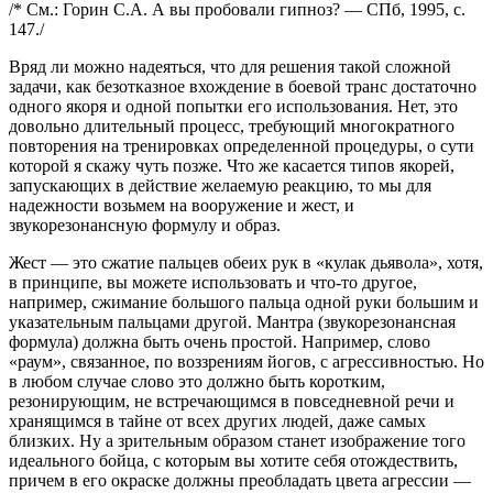
/* См.: Горин С.А. А вы пробовали гипноз? — СПб, 1995, с.
147./
Вряд ли можно надеяться, что для решения такой сложной
задачи, как безотказное вхождение в боевой транс достаточно
одного якоря и одной попытки его использования. Нет, это
довольно длительный процесс, требующий многократного
повторения на тренировках определенной процедуры, о сути
которой я скажу чуть позже. Что же касается типов якорей,
запускающих в действие желаемую реакцию, то мы для
надежности возьмем на вооружение и жест, и
звукорезонансную формулу и образ.
Жест — это сжатие пальцев обеих рук в «кулак дьявола», хотя,
в принципе, вы можете использовать и что-то другое,
например, сжимание большого пальца одной руки большим и
указательным пальцами другой. Мантра (звукорезонансная
формула) должна быть очень простой. Например, слово
«раум», связанное, по воззрениям йогов, с агрессивностью. Но
в любом случае слово это должно быть коротким,
резонирующим, не встречающимся в повседневной речи и
хранящимся в тайне от всех других людей, даже самых
близких. Ну а зрительным образом станет изображение того
идеального бойца, с которым вы хотите себя отождествить,
причем в его окраске должны преобладать цвета агрессии —