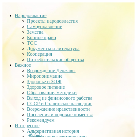
Народовластие
Проекты народовластия
Самоуправление
Земства
Копное право
ТОС
Документы и литература
Кооперация
Потребительские общества
Важное
Возрождение Державы
Миропонимание
Здоровье и ЗОЖ
Здоровое питание
Образование, методики
Выход из финансового рабства
СССР и Сталинское наследние
Возрождение нравственности
Поселения и родовые поместья
Рекомендуем
Интересное
Альтернативная история
Атмосферное электричество