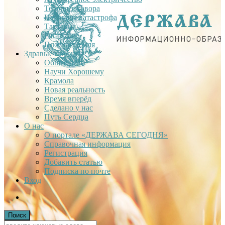
Теория заговора
Недавняя катастрофа
Тартария
Гиганты
Плоская Земля
Здравые проекты
Общее дело
Научи Хорошему
Крамола
Новая реальность
Время вперёд
Сделано у нас
Путь Сердца
О нас
О портале «ДЕРЖАВА СЕГОДНЯ»
Справочная информация
Регистрация
Добавить статью
Подписка по почте
Вход