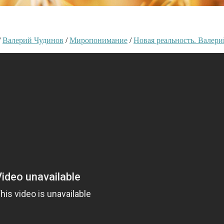
/
Валерий Чудинов
/
Миропонимание
/
Новая реальность. Валери