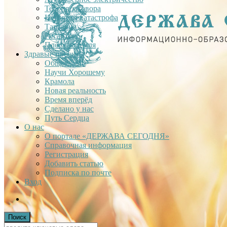
Теория заговора
Недавняя катастрофа
Тартария
Гиганты
Плоская Земля
Здравые проекты
Общее дело
Научи Хорошему
Крамола
Новая реальность
Время вперёд
Сделано у нас
Путь Сердца
О нас
О портале «ДЕРЖАВА СЕГОДНЯ»
Справочная информация
Регистрация
Добавить статью
Подписка по почте
Вход