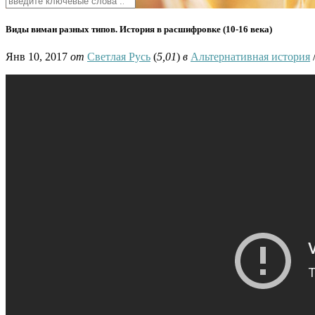
Виды виман разных типов. История в расшифровке (10-16 века)
Янв 10, 2017
от
Светлая Русь
(
5,01
)
в
Альтернативная история