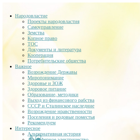
Народовластие
Проекты народовластия
Самоуправление
Земства
Копное право
ТОС
Документы и литература
Кооперация
Потребительские общества
Важное
Возрождение Державы
Миропонимание
Здоровье и ЗОЖ
Здоровое питание
Образование, методики
Выход из финансового рабства
СССР и Сталинское наследние
Возрождение нравственности
Поселения и родовые поместья
Рекомендуем
Интересное
Альтернативная история
Атмосферное электричество