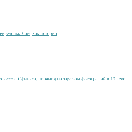
екречены. Лайфхак истории
олоссов, Сфинкса, пирамид на заре эры фотографий в 19 веке.