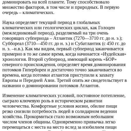
доминировать на всей планете. Тому способствовало
множество факторов, в том числе и природных. В первую
очередь – климатических.
Наука определяет текущий период в глобальных
климатических или геологических циклах, как Голоцен
(межледниковый период), разделяемый на три очень
говорящих субпериода – Атлантик (7270—3710 гг. до н. э.);
Суббореал (3710—450 гг. до н. э.) и Субатлантик (с 450 гг. до
н. э. –н.в.). Как мы видим, первый субпериод заканчивается
примерно в то же самое время, когда начинается «Иудейская»
хронология. Второй субпериод, имеющий корень «БОР»
северного происхождения, определяет время доминирования
потомков Гипербореи и достаточно точно заканчивается во
времена, когда потомки атлантов приступили к захвату
Европы и Передней Азии. Третий опять же свидетельствует в
названии о доминировании потомков Атлантов.
Изменение климатических условий, постоянное потепление,
сыграло ключевую роль в историческом развитии
человечества. Комфортные условия жизни, обилие пищи
резко снизили потребность людей в солидарном ведении
хозяйства. Прокормиться стало возможным небольшим
числом членов общины. Одновременно привычка легко
перемещаться с места на место вслед за изобилием пищи