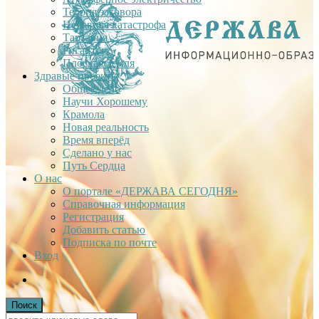
Теория заговора
Недавняя катастрофа
Тартария
Гиганты
Плоская Земля
Здравые проекты
Общее дело
Научи Хорошему
Крамола
Новая реальность
Время вперёд
Сделано у нас
Путь Сердца
О нас
О портале «ДЕРЖАВА СЕГОДНЯ»
Справочная информация
Регистрация
Добавить статью
Подписка по почте
Вход