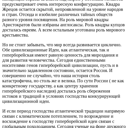
предусматривает очень интересную конфигурацию. Квадра
Жрецов остается скрытой, непроявленной на уровне народов
и стран. Отсюда и изобилие различных тайных обществ
разного уровня посвящения. На роль мировой квадры
Аристократов были избраны англосаксы. Роль квадры купцов
досталась евреям. А всем остальным уготована роль мирового
крестьянства.
Но не стоит забывать, что мир всегда развивается циклично.
Обе цивилизационные Идеи, как атлантическая, так и
гиперборейская имеют равную ценность для мироздания и
для развития человечества. Сегодня единственными
носителями генов гиперборейской цивилизации, пусть и в
значительно задавленном состоянии, остается Россия. И
совершенно не случайно, что наша история столь
катастрофична, но столь же и велика. По сути России ( не как
конкретному государству, а как центру хранения
гиперборейского наследия) досталась роль сбережения
истоков и традиций в условиях господства конкурирующей
цивилизационной идеи.
И если период господства атлантической традиции напрямую
связан с климатическим потеплением, то возрождение и
восхождение к господству гиперборейской идеи связан с
глобальным похолоданием. Сегодня ученые на фоне дружного