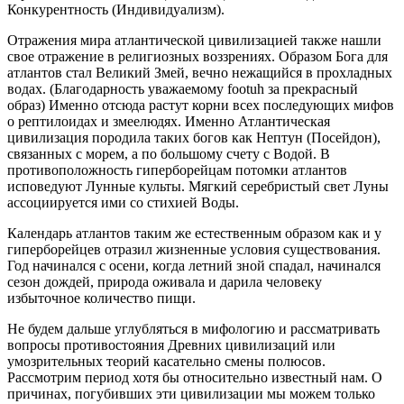
Конкурентность (Индивидуализм).
Отражения мира атлантической цивилизацией также нашли
свое отражение в религиозных воззрениях. Образом Бога для
атлантов стал Великий Змей, вечно нежащийся в прохладных
водах. (Благодарность уважаемому footuh за прекрасный
образ) Именно отсюда растут корни всех последующих мифов
о рептилоидах и змеелюдях. Именно Атлантическая
цивилизация породила таких богов как Нептун (Посейдон),
связанных с морем, а по большому счету с Водой. В
противоположность гиперборейцам потомки атлантов
исповедуют Лунные культы. Мягкий серебристый свет Луны
ассоциируется ими со стихией Воды.
Календарь атлантов таким же естественным образом как и у
гиперборейцев отразил жизненные условия существования.
Год начинался с осени, когда летний зной спадал, начинался
сезон дождей, природа оживала и дарила человеку
избыточное количество пищи.
Не будем дальше углубляться в мифологию и рассматривать
вопросы противостояния Древних цивилизаций или
умозрительных теорий касательно смены полюсов.
Рассмотрим период хотя бы относительно известный нам. О
причинах, погубивших эти цивилизации мы можем только