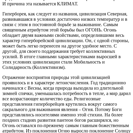
И причина эта называется КЛИМАТ.
Гиперборея, как следует из названия, цивилизация Северная,
развивавшаяся в условиях достаточно низких температур и в
связи с этим в постоянной борьбе за выживание. Самым
священным атрибутом этой борьбы был ОГОНЬ. Огонь
обладает двумя важными свойствами, определившими весь
характер гиперборейской цивилизации. Он, с одной стороны,
может быть легко перенесен на другое удобное место. С
другой, для своего поддержания требует коллективных
усилий. В итоге главными характеристиками выросшей в
этих условиях цивилизации стали Мобильность и
Солидарность (Коллективизм).
Отражение восприятия природы этой цивилизацией
проявилось и в характере летоисчисления. Год традиционно
начинался с Весны, когда природа выходила из длительной
зимней спячки, уменьшалась потребность в тепле, а мир дарил
все возрастающее количество еды. Религиозные
представления гиперборейцев крутились вокруг самого
сакрального для выживания явления – Огня. Потому Боги
представлялись носителями именно этой стихии. На более
поздних стадиях развития пантеон богов расширялся, но
Огонь оставался по-прежнему самым главным божественным
атрибутом. Из поклонения Огню выросло поклонение Солнцу