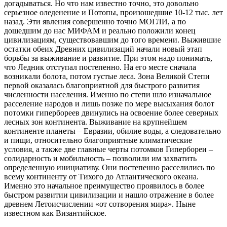
догадываться. Но что нам известно точно, это довольно
серьезное оледенение и Потопы, произошедшие 10-12 тыс. лет
назад. Эти явления совершенно точно МОГЛИ, а по
дошедшим до нас МИФАМ и реально положили конец
цивилизациям, существовавшим до того времени. Выжившие
остатки обеих Древних цивилизаций начали новый этап
борьбы за выживание и развитие. При этом надо понимать,
что Ледник отступал постепенно. На его месте сначала
возникали болота, потом густые леса. Зона Великой Степи
первой оказалась благоприятной для быстрого развития
численности населения. Именно по степи шло изначальное
расселение народов и лишь позже по мере высыхания болот
потомки гипербореев двинулись на освоение более северных
лесных зон континента. Выживание на крупнейшем
континенте планеты – Евразии, обилие воды, а следовательно
и пищи, относительно благоприятные климатические
условия, а также две главные черты потомков Гипербореи –
солидарность и мобильность – позволили им захватить
определенную инициативу. Они постепенно расселились по
всему континенту от Тихого до Атлантического океана.
Именно это начальное преимущество проявилось в более
быстром развитии цивилизации и нашло отражение в более
древнем Летоисчислении «от сотворения мира». Ныне
известном как Византийское.