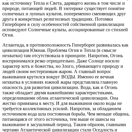
как источнику Тепла и Света, дарящего жизнь в том числе и
природе, питающей людей. В эзотерике существует понятие
солнечных и лунных культов, попеременно сменяющих друг
друга в конкретных религиозных традициях. Потомки
Гипербореи в силу особенностей собственной цивилизации
исповедуют Солнечные культы, ассоциированные со стихией
Огня.
Атлантида, в противоположность Гиперборее развивалась как
цивилизация Южная. Проблема Огня и Тепла (в смысле
нехватки) там отсутствовала в принципе. Напротив, Огонь
воспринимался резко отрицательно. Даже Солнце носило
характер хоть и божества, но Злого, убивающего природу и
людей своим нестерпимым жаром. А главный вопрос
выживания крутился вокруг ВОДЫ. Именно ее вечная
нехватка в условиях южной жары представляла главную
опасность для развития цивилизации. Вода, как и Огонь
также обладает двумя важнейшими характеристиками,
определившими облик атлантической цивилизации. Она
жестко привязана к месту. И для выживания около воды не
требуется коллективных усилий. Напротив, за обладанием
источником вода шла постоянная борьба. Чем меньше община,
питающаяся от этого источника, тем выше ее шансы на
выживание в засушливый период. Таким образом, главными
чертами Атлантической цивилизации стали Оседлость и