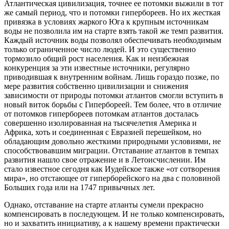
Атлантическая цивилизация, точнее ее потомки выжили в тот
же самый период, что и потомки гипербореев. Но их жесткая
привязка в условиях жаркого Юга к крупным источникам
воды не позволила им на старте взять такой же темп развития.
Каждый источник воды позволял обеспечивать необходимым
только ограниченное число людей. И это существенно
тормозило общий рост населения. Как и неизбежная
конкуренция за эти известные источники, регулярно
приводившая к внутренним войнам. Лишь гораздо позже, по
мере развития собственно цивилизации и снижения
зависимости от природы потомки атлантов смогли вступить в
новый виток борьбы с Гипербореей. Тем более, что в отличие
от потомков гипербореев потомкам атлантов досталась
совершенно изолированная на тысячелетия Америка и
Африка, хоть и соединенная с Евразией перешейком, но
обладающим довольно жесткими природными условиями, не
способствовавшим миграции. Отставание атлантов в темпах
развития нашло свое отражение и в Летоисчислении. Им
стало известное сегодня как Иудейское также «от сотворения
мира», но отстающее от гиперборейского на два с половиной
Больших года или на 1747 привычных лет.
Однако, отставание на старте атланты сумели прекрасно
компенсировать в последующем. И не только компенсировать,
но и захватить инициативу, а к нашему времени практически