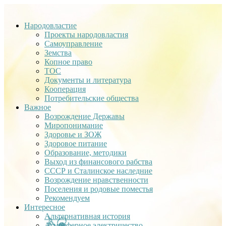
Народовластие
Проекты народовластия
Самоуправление
Земства
Копное право
ТОС
Документы и литература
Кооперация
Потребительские общества
Важное
Возрождение Державы
Миропонимание
Здоровье и ЗОЖ
Здоровое питание
Образование, методики
Выход из финансового рабства
СССР и Сталинское наследние
Возрождение нравственности
Поселения и родовые поместья
Рекомендуем
Интересное
Альтернативная история
Атмосферное электричество