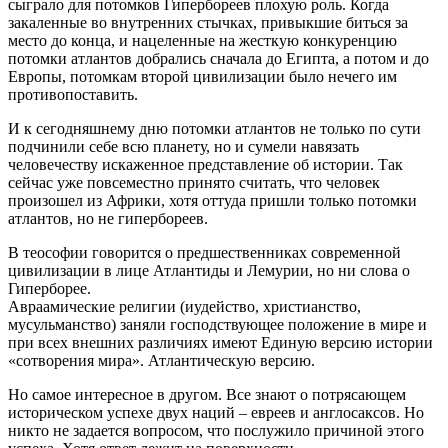
сыграло для потомков Гипербореев плохую роль. Когда
закаленные во внутренних стычках, привыкшие биться за
место до конца, и нацеленные на жесткую конкуренцию
потомки атлантов добрались сначала до Египта, а потом и до
Европы, потомкам второй цивилизации было нечего им
противопоставить.
И к сегодняшнему дню потомки атлантов не только по сути
подчинили себе всю планету, но и сумели навязать
человечеству искаженное представление об истории. Так
сейчас уже повсеместно принято считать, что человек
произошел из Африки, хотя оттуда пришли только потомки
атлантов, но не гипербореев.
В теософии говорится о предшественниках современной
цивилизации в лице Атлантиды и Лемурии, но ни слова о
Гиперборее.
Авраамические религии (иудейство, христианство,
мусульманство) заняли господствующее положение в мире и
при всех внешних различиях имеют Единую версию истории
«сотворения мира». Атлантическую версию.
Но самое интересное в другом. Все знают о потрясающем
историческом успехе двух наций – евреев и англосаксов. Но
никто не задается вопросом, что послужило причиной этого