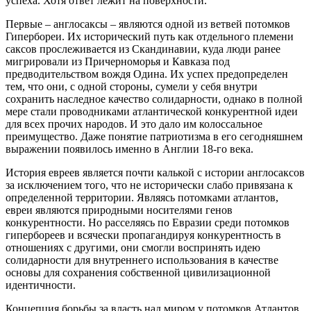
успеха. Хотя ответ лежит на поверхности.
Первые – англосаксы – являются одной из ветвей потомков
Гипербореи. Их исторический путь как отдельного племени
саксов прослеживается из Скандинавии, куда люди ранее
мигрировали из Причерноморья и Кавказа под
предводительством вождя Одина. Их успех предопределен
тем, что они, с одной стороны, сумели у себя внутри
сохранить наследное качество солидарности, однако в полной
мере стали проводниками атлантической конкурентной идеи
для всех прочих народов. И это дало им колоссальное
преимущество. Даже понятие патриотизма в его сегодняшнем
выражении появилось именно в Англии 18-го века.
История евреев является почти калькой с истории англосаксов
за исключением того, что не исторически слабо привязана к
определенной территории. Являясь потомками атлантов,
евреи являются природными носителями генов
конкурентности. Но расселяясь по Евразии среди потомков
гипербореев и всячески пропагандируя конкурентность в
отношениях с другими, они смогли воспринять идею
солидарности для внутреннего использования в качестве
основы для сохранения собственной цивилизационной
идентичности.
Концепция борьбы за власть над миром у потомков Атлантов