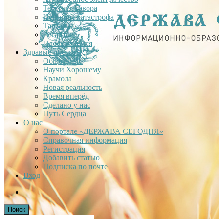
Теория заговора
Недавняя катастрофа
Тартария
Гиганты
Плоская Земля
Здравые проекты
Общее дело
Научи Хорошему
Крамола
Новая реальность
Время вперёд
Сделано у нас
Путь Сердца
О нас
О портале «ДЕРЖАВА СЕГОДНЯ»
Справочная информация
Регистрация
Добавить статью
Подписка по почте
Вход