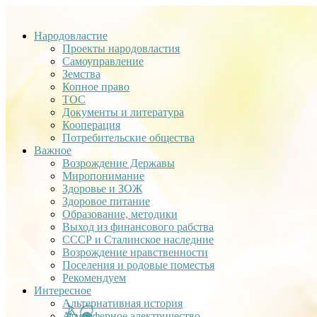
Народовластие
Проекты народовластия
Самоуправление
Земства
Копное право
ТОС
Документы и литература
Кооперация
Потребительские общества
Важное
Возрождение Державы
Миропонимание
Здоровье и ЗОЖ
Здоровое питание
Образование, методики
Выход из финансового рабства
СССР и Сталинское наследние
Возрождение нравственности
Поселения и родовые поместья
Рекомендуем
Интересное
Альтернативная история
Атмосферное электричество