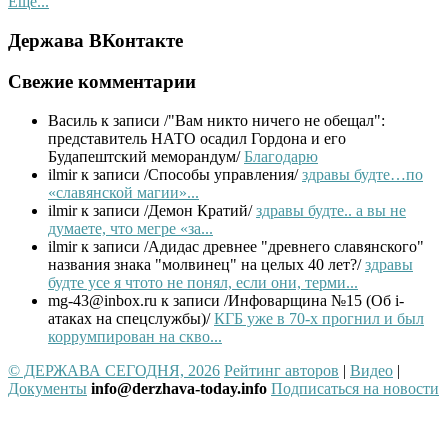
Ещё...
Держава ВКонтакте
Свежие комментарии
Василь
к записи /"Вам никто ничего не обещал":
представитель НАТО осадил Гордона и его
Будапештский меморандум/
Благодарю
ilmir
к записи /Способы управления/
здравы будте…по
«славянской магии»...
ilmir
к записи /Демон Кратий/
здравы будте.. а вы не
думаете, что мегре «за...
ilmir
к записи /Адидас древнее "древнего славянского"
названия знака "молвинец" на целых 40 лет?/
здравы
будте усе я чтото не понял, если они, терми...
mg-43@inbox.ru
к записи /Инфоварщина №15 (Об i-
атаках на спецслужбы)/
КГБ уже в 70-х прогнил и был
коррумпирован на скво...
© ДЕРЖАВА СЕГОДНЯ, 2026
Рейтинг авторов
|
Видео
|
Документы
info@derzhava-today.info
Подписаться на новости