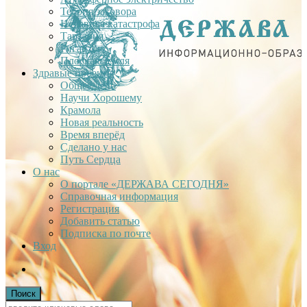
Теория заговора
Недавняя катастрофа
Тартария
Гиганты
Плоская Земля
Здравые проекты
Общее дело
Научи Хорошему
Крамола
Новая реальность
Время вперёд
Сделано у нас
Путь Сердца
О нас
О портале «ДЕРЖАВА СЕГОДНЯ»
Справочная информация
Регистрация
Добавить статью
Подписка по почте
Вход