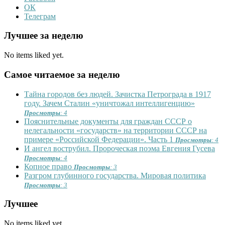
ОК
Телеграм
Лучшее за неделю
No items liked yet.
Самое читаемое за неделю
Тайна городов без людей. Зачистка Петрограда в 1917
году. Зачем Сталин «уничтожал интеллигенцию»
Просмотры
: 4
Пояснительные документы для граждан СССР о
нелегальности «государств» на территории СССР на
примере «Российской Федерации». Часть 1
Просмотры
: 4
И ангел вострубил. Пророческая поэма Евгения Гусева
Просмотры
: 4
Копное право
Просмотры
: 3
Разгром глубинного государства. Мировая политика
Просмотры
: 3
Лучшее
No items liked yet.