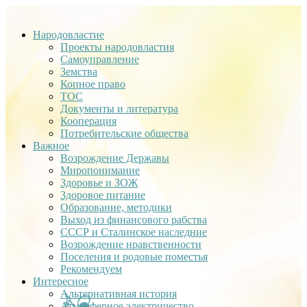
Народовластие
Проекты народовластия
Самоуправление
Земства
Копное право
ТОС
Документы и литература
Кооперация
Потребительские общества
Важное
Возрождение Державы
Миропонимание
Здоровье и ЗОЖ
Здоровое питание
Образование, методики
Выход из финансового рабства
СССР и Сталинское наследние
Возрождение нравственности
Поселения и родовые поместья
Рекомендуем
Интересное
Альтернативная история
Атмосферное электричество