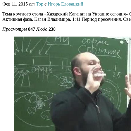
Фев 11, 2015
от
Тор
в
Игорь Еловацкий
Тема круглого стола «Хазарский Каганат на Украине сегодня» 0
Активная фаза. Каган Владимира. 1:41 Период пресечения. Све
Просмотры
847
Любо
238