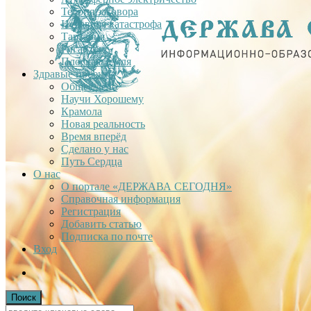
Теория заговора
Недавняя катастрофа
Тартария
Гиганты
Плоская Земля
Здравые проекты
Общее дело
Научи Хорошему
Крамола
Новая реальность
Время вперёд
Сделано у нас
Путь Сердца
О нас
О портале «ДЕРЖАВА СЕГОДНЯ»
Справочная информация
Регистрация
Добавить статью
Подписка по почте
Вход