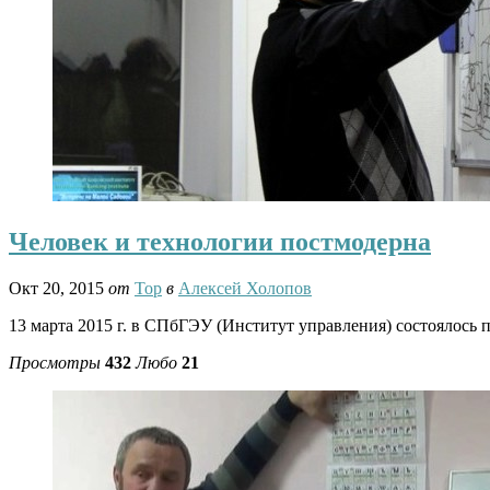
Человек и технологии постмодерна
Окт 20, 2015
от
Тор
в
Алексей Холопов
13 марта 2015 г. в СПбГЭУ (Институт управления) состоялось 
Просмотры
432
Любо
21