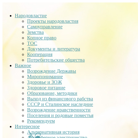
Народовластие
Проекты народовластия
Самоуправление
Земства
Копное право
ТОС
Документы и литература
Кооперация
Потребительские общества
Важное
Возрождение Державы
Миропонимание
Здоровье и ЗОЖ
Здоровое питание
Образование, методики
Выход из финансового рабства
СССР и Сталинское наследние
Возрождение нравственности
Поселения и родовые поместья
Рекомендуем
Интересное
Альтернативная история
Атмосферное электричество