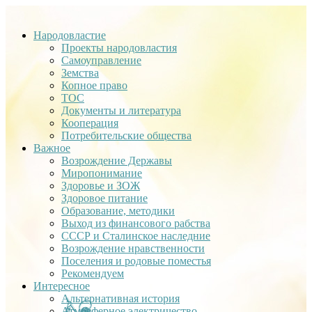
Народовластие
Проекты народовластия
Самоуправление
Земства
Копное право
ТОС
Документы и литература
Кооперация
Потребительские общества
Важное
Возрождение Державы
Миропонимание
Здоровье и ЗОЖ
Здоровое питание
Образование, методики
Выход из финансового рабства
СССР и Сталинское наследние
Возрождение нравственности
Поселения и родовые поместья
Рекомендуем
Интересное
Альтернативная история
Атмосферное электричество