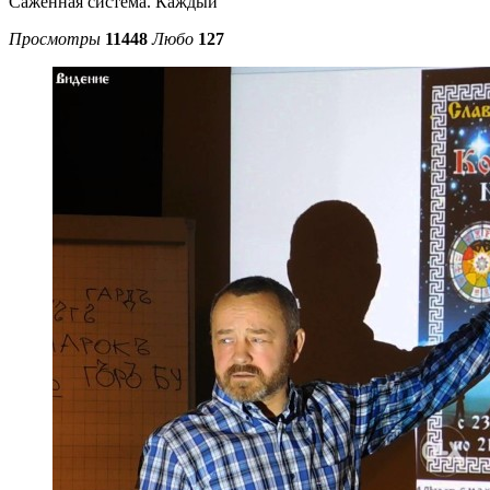
Саженная система. Каждый
Просмотры
11448
Любо
127