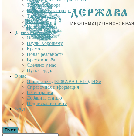
Теория заговора
Недавняя катастрофа
Тартария
Гиганты
Плоская Земля
Здравые проекты
Общее дело
Научи Хорошему
Крамола
Новая реальность
Время вперёд
Сделано у нас
Путь Сердца
О нас
О портале «ДЕРЖАВА СЕГОДНЯ»
Справочная информация
Регистрация
Добавить статью
Подписка по почте
Вход