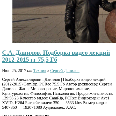
С.А. Данилов. Подборка видео лекций
2012-2015 гг 75,5 Гб
Июн 25, 2017
от
Техник
в
Сергей Данилов
Сергей Александрович Данилов | Подборка видео лекций
(2012-2015) CamRip, PCRec 75,5 Гб Автор (режиссер): Сергей
Данилов Жанр: Мировозрение, Миропонимание,
Культурология, Философия, Психология. Продолжительность:
139:56:23 Качество видео: CamRip, PCRec Видеокодек: Avc1,
XVID, H264 Битрейт видео: 350 — 3533 kb/s Размер кадра:
540×360 — 1920×1080 Аудиокодек: AAC,