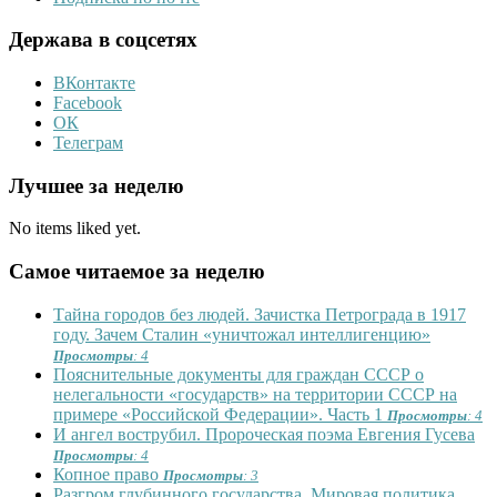
Держава в соцсетях
ВКонтакте
Facebook
ОК
Телеграм
Лучшее за неделю
No items liked yet.
Самое читаемое за неделю
Тайна городов без людей. Зачистка Петрограда в 1917
году. Зачем Сталин «уничтожал интеллигенцию»
Просмотры
: 4
Пояснительные документы для граждан СССР о
нелегальности «государств» на территории СССР на
примере «Российской Федерации». Часть 1
Просмотры
: 4
И ангел вострубил. Пророческая поэма Евгения Гусева
Просмотры
: 4
Копное право
Просмотры
: 3
Разгром глубинного государства. Мировая политика