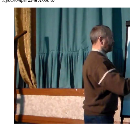
Просмотры
2346
Любо
87