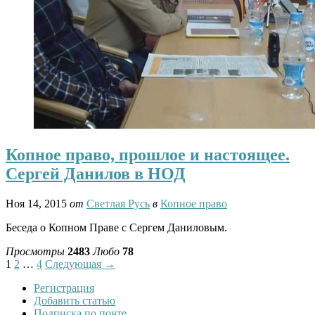
Копное право, прошлое и настоящее.
Сергей Данилов в НОД
Ноя 14, 2015
от
Светлая Русь
в
Копное право
Беседа о Копном Праве с Сергем Даниловым.
Просмотры
2483
Любо
78
1
2
…
4
Следующая →
Регистрация
Добавить статью
Подписка по почте