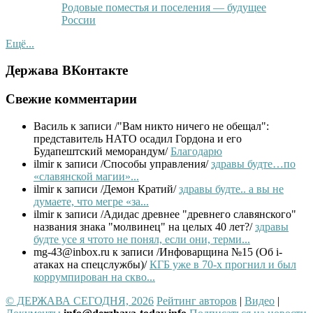
Родовые поместья и поселения — будущее
России
Ещё...
Держава ВКонтакте
Свежие комментарии
Василь
к записи /"Вам никто ничего не обещал":
представитель НАТО осадил Гордона и его
Будапештский меморандум/
Благодарю
ilmir
к записи /Способы управления/
здравы будте…по
«славянской магии»...
ilmir
к записи /Демон Кратий/
здравы будте.. а вы не
думаете, что мегре «за...
ilmir
к записи /Адидас древнее "древнего славянского"
названия знака "молвинец" на целых 40 лет?/
здравы
будте усе я чтото не понял, если они, терми...
mg-43@inbox.ru
к записи /Инфоварщина №15 (Об i-
атаках на спецслужбы)/
КГБ уже в 70-х прогнил и был
коррумпирован на скво...
© ДЕРЖАВА СЕГОДНЯ, 2026
Рейтинг авторов
|
Видео
|