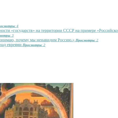
осмотры
: 4
ости «государств» на территории СССР на примере «Российско
мотры
: 3
понимаю, почему мы ненавидим Россию.»
Просмотры
: 2
 над евреями
Просмотры
: 2