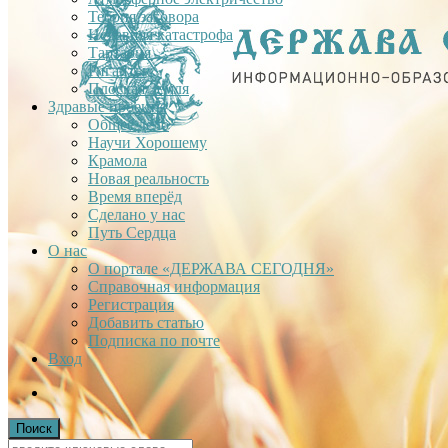
Теория заговора
Недавняя катастрофа
Тартария
Гиганты
Плоская Земля
Здравые проекты
Общее дело
Научи Хорошему
Крамола
Новая реальность
Время вперёд
Сделано у нас
Путь Сердца
О нас
О портале «ДЕРЖАВА СЕГОДНЯ»
Справочная информация
Регистрация
Добавить статью
Подписка по почте
Вход