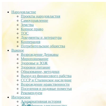
Народовластие
Проекты народовластия
Самоуправление
Земства
Копное право
ТОС
Документы и литература
Кооперация
Потребительские общества
Важное
Возрождение Державы
Миропонимание
Здоровье и ЗОЖ
Здоровое питание
Образование, методики
Выход из финансового рабства
СССР и Сталинское наследние
Возрождение нравственности
Поселения и родовые поместья
Рекомендуем
Интересное
Альтернативная история
Атмосферное электричество