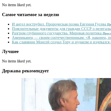
No items liked yet.
Самое читаемое за неделю
И ангел вострубил. Пророческая поэма Евгения Гусева
Пр
Пояснительные документы для граждан СССР о нелегальн
Разгром глубинного государства. Мировая политика
Прос
Американец — своим соотечественникам: «Я, наконец, 
Как славянин Моисей создал Тору и иудаизм и издевался
Лучшее
No items liked yet.
Держава рекомендует