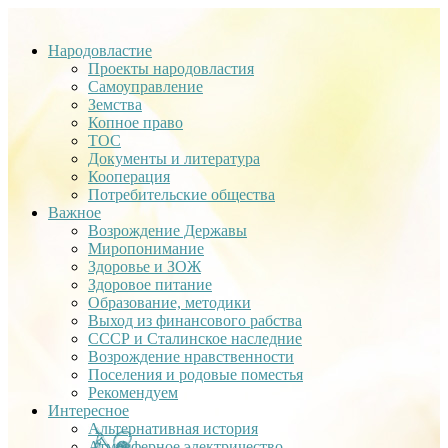
Народовластие
Проекты народовластия
Самоуправление
Земства
Копное право
ТОС
Документы и литература
Кооперация
Потребительские общества
Важное
Возрождение Державы
Миропонимание
Здоровье и ЗОЖ
Здоровое питание
Образование, методики
Выход из финансового рабства
СССР и Сталинское наследние
Возрождение нравственности
Поселения и родовые поместья
Рекомендуем
Интересное
Альтернативная история
Атмосферное электричество