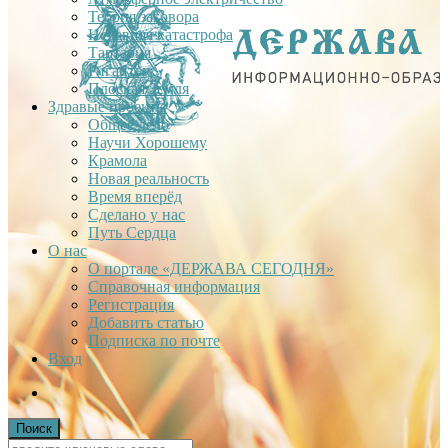
Теория заговора
Недавняя катастрофа
Тартария
Гиганты
Плоская Земля
Здравые проекты
Общее дело
Научи Хорошему
Крамола
Новая реальность
Время вперёд
Сделано у нас
Путь Сердца
О нас
О портале «ДЕРЖАВА СЕГОДНЯ»
Справочная информация
Регистрация
Добавить статью
Подписка по почте
Вход