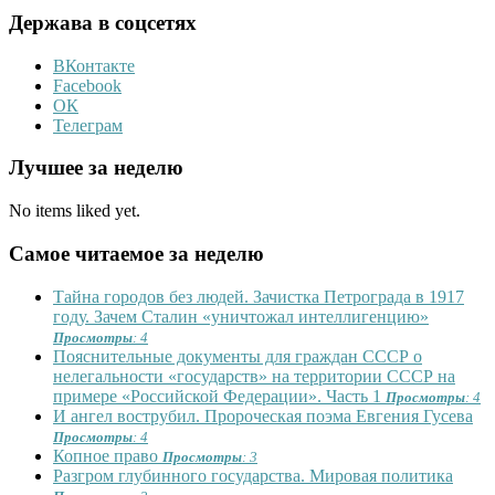
Держава в соцсетях
ВКонтакте
Facebook
ОК
Телеграм
Лучшее за неделю
No items liked yet.
Самое читаемое за неделю
Тайна городов без людей. Зачистка Петрограда в 1917
году. Зачем Сталин «уничтожал интеллигенцию»
Просмотры
: 4
Пояснительные документы для граждан СССР о
нелегальности «государств» на территории СССР на
примере «Российской Федерации». Часть 1
Просмотры
: 4
И ангел вострубил. Пророческая поэма Евгения Гусева
Просмотры
: 4
Копное право
Просмотры
: 3
Разгром глубинного государства. Мировая политика