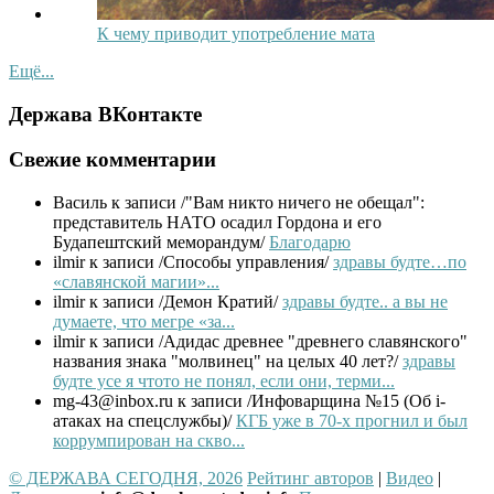
К чему приводит употребление мата
Ещё...
Держава ВКонтакте
Свежие комментарии
Василь
к записи /"Вам никто ничего не обещал":
представитель НАТО осадил Гордона и его
Будапештский меморандум/
Благодарю
ilmir
к записи /Способы управления/
здравы будте…по
«славянской магии»...
ilmir
к записи /Демон Кратий/
здравы будте.. а вы не
думаете, что мегре «за...
ilmir
к записи /Адидас древнее "древнего славянского"
названия знака "молвинец" на целых 40 лет?/
здравы
будте усе я чтото не понял, если они, терми...
mg-43@inbox.ru
к записи /Инфоварщина №15 (Об i-
атаках на спецслужбы)/
КГБ уже в 70-х прогнил и был
коррумпирован на скво...
© ДЕРЖАВА СЕГОДНЯ, 2026
Рейтинг авторов
|
Видео
|