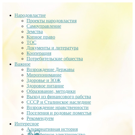
Народовластие
Проекты народовластия
Самоуправление
Земства
Копное право
ТОС
Документы и литература
Кооперация
Потребительские общества
Важное
Возрождение Державы
Миропонимание
Здоровье и ЗОЖ
Здоровое питание
Образование, методики
Выход из финансового рабства
СССР и Сталинское наследние
Возрождение нравственности
Поселения и родовые поместья
Рекомендуем
Интересное
Альтернативная история
Атмосферное электричество