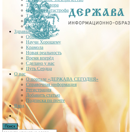
Теория заговора
Недавняя катастрофа
Тартария
Гиганты
Плоская Земля
Здравые проекты
Общее дело
Научи Хорошему
Крамола
Новая реальность
Время вперёд
Сделано у нас
Путь Сердца
О нас
О портале «ДЕРЖАВА СЕГОДНЯ»
Справочная информация
Регистрация
Добавить статью
Подписка по почте
Вход