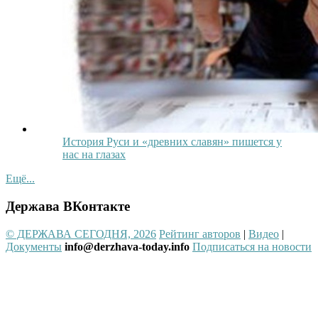
История Руси и «древних славян» пишется у
нас на глазах
Ещё...
Держава ВКонтакте
© ДЕРЖАВА СЕГОДНЯ, 2026
Рейтинг авторов
|
Видео
|
Документы
info@derzhava-today.info
Подписаться на новости