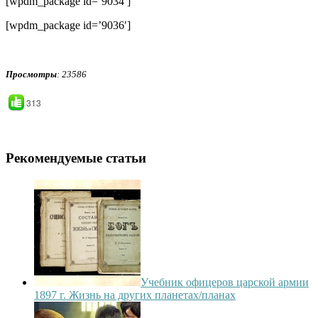
[wpdm_package id=’9034′]
[wpdm_package id=’9036′]
Просмотры
: 23586
313
Рекомендуемые статьи
Учебник офицеров царской армии
1897 г. Жизнь на других планетах/планах