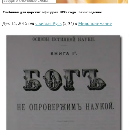
Учебники для царских офицеров 1895 года. Тайноведение
Дек 14, 2015
от
Светлая Русь
(
5,01
)
в
Миропонимание