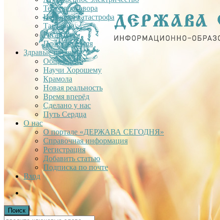
Теория заговора
Недавняя катастрофа
Тартария
Гиганты
Плоская Земля
Здравые проекты
Общее дело
Научи Хорошему
Крамола
Новая реальность
Время вперёд
Сделано у нас
Путь Сердца
О нас
О портале «ДЕРЖАВА СЕГОДНЯ»
Справочная информация
Регистрация
Добавить статью
Подписка по почте
Вход