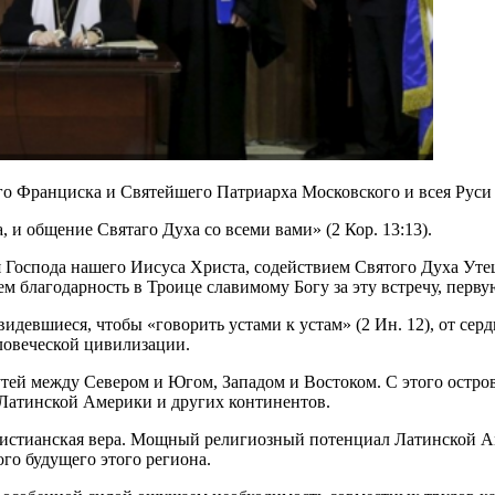
 Франциска и Святейшего Патриарха Московского и всея Руси Ки
 и общение Святаго Духа со всеми вами» (2 Кор. 13:13).
имя Господа нашего Иисуса Христа, содействием Святого Духа У
м благодарность в Троице славимому Богу за эту встречу, перву
видевшиеся, чтобы «говорить устами к устам» (2 Ин. 12), от се
ловеческой цивилизации.
путей между Севером и Югом, Западом и Востоком. С этого остр
Латинской Америки и других континентов.
христианская вера. Мощный религиозный потенциал Латинской А
го будущего этого региона.