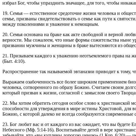
избрал Бог, чтобы упразднить значащее, для того, чтобы никакая
19. Семья — естественное средоточие жизни человека и общест
семье, призваны свидетельствовать о семье как пути к святос
между поколениями и уважение к немощным.
20. Семья основана на браке как акте свободной и верной люб
верности. Мы сожалеем, что иные формы сожительства ныне ур
призвании мужчины и женщины в браке вытесняются из общес
21. Призываем каждого к уважению неотъемлемого права на жи
(Быт. 4:10).
Распространение так называемой эвтаназии приводит к тому, ч
Выражаем озабоченность все более широким применением био
человека, сотворенного по образу Божию. Считаем своим дол
который призван к жизни, согласной с замыслом своего Творца
22. Мы хотим обратить сегодня особое слово к христианской м
способности для утверждения в мире истины Христовой, для во
Божию, с которой далеко не всегда сообразуются современные 
23. Бог любит вас и от каждого из вас ожидает, что вы будете
Небесного (Мф. 5:14-16). Воспитывайте детей в вере христиан
забывайте, что «вы куплены дорогою ценою» (1 Кор. 6:20) — ц