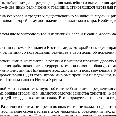
ым действиям для предотвращения дальнейшего вытеснения хрис
рженцев иных религиозных традиций, становящихся жертвами гр
авив без крова и средств к существованию миллионы людей. При
ействовать скорейшему достижению гражданского мира. Необхо
в том числе митрополитов Алеппских Павла и Иоанна Ибрагима, 
лении на земле Ближнего Востока мира, который есть «дело прав
 религиями, о возвращении беженцев в свои дома, об исцелени
леченными в конфликты, с горячим призывом проявить добрую во
силия, дабы покончить с терроризмом при помощи общих, совм
енным действиям. Призываем всех христиан и всех верующих в 
мировой войны. Для того, чтобы мир был прочным и надежным, 
ии Господа нашего Иисуса Христа.
нной жизни свидетельствуют об истине Евангелия, предпочитая 
 общим страданием, являются залогом единства христиан. К вам
дуйтесь, да и в явление славы Его возрадуетесь и восторжествуе
 Различия в понимании религиозных истин не должны препятств
а воспитание своей паствы в духе уважения к убеждениям тех,
ыми лозунгами. Никакое преступление не может быть совершено