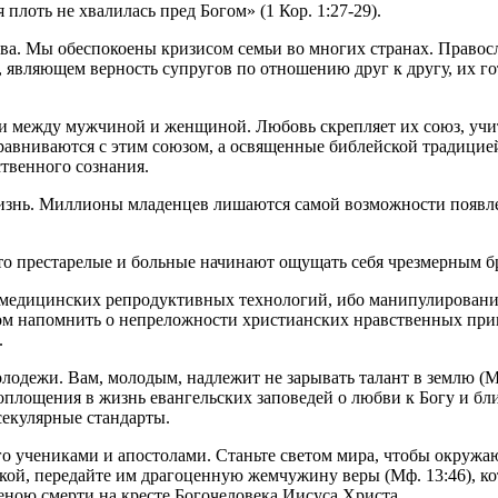
 плоть не хвалилась пред Богом» (1 Кор. 1:27-29).
ва. Мы обеспокоены кризисом семьи во многих странах. Правосл
ти, являющем верность супругов по отношению друг к другу, их 
ви между мужчиной и женщиной. Любовь скрепляет их союз, учит
авниваются с этим союзом, а освященные библейской традицией
твенного сознания.
знь. Миллионы младенцев лишаются самой возможности появлени
то престарелые и больные начинают ощущать себя чрезмерным бр
медицинских репродуктивных технологий, ибо манипулировани
гом напомнить о непреложности христианских нравственных при
.
олодежи. Вам, молодым, надлежит не зарывать талант в землю (М
площения в жизнь евангельских заповедей о любви к Богу и бли
секулярные стандарты.
 Его учениками и апостолами. Станьте светом мира, чтобы окруж
ской, передайте им драгоценную жемчужину веры (Мф. 13:46), к
еною смерти на кресте Богочеловека Иисуса Христа.