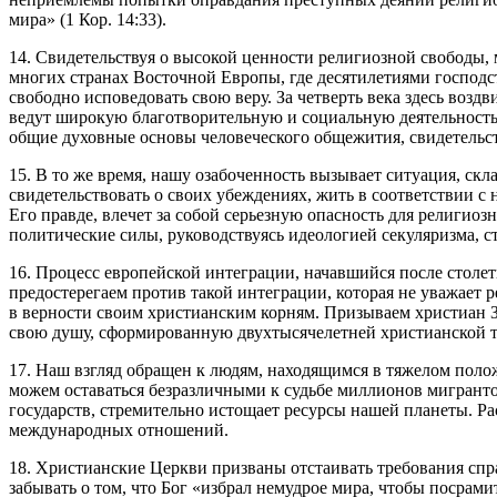
мира» (1 Кор. 14:33).
14. Свидетельствуя о высокой ценности религиозной свободы, 
многих странах Восточной Европы, где десятилетиями господ
свободно исповедовать свою веру. За четверть века здесь во
ведут широкую благотворительную и социальную деятельность
общие духовные основы человеческого общежития, свидетельст
15. В то же время, нашу озабоченность вызывает ситуация, ск
свидетельствовать о своих убеждениях, жить в соответствии с
Его правде, влечет за собой серьезную опасность для религи
политические силы, руководствуясь идеологией секуляризма, с
16. Процесс европейской интеграции, начавшийся после столет
предостерегаем против такой интеграции, которая не уважает
в верности своим христианским корням. Призываем христиан З
свою душу, сформированную двухтысячелетней христианской 
17. Наш взгляд обращен к людям, находящимся в тяжелом полож
можем оставаться безразличными к судьбе миллионов мигрантов
государств, стремительно истощает ресурсы нашей планеты. Р
международных отношений.
18. Христианские Церкви призваны отстаивать требования спр
забывать о том, что Бог «избрал немудрое мира, чтобы посрам