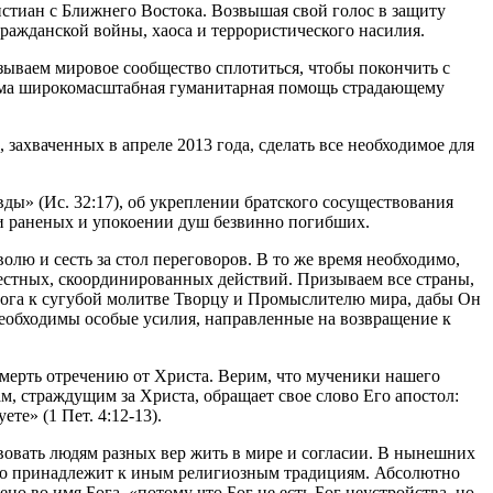
тиан с Ближнего Востока. Возвышая свой голос в защиту
ажданской войны, хаоса и террористического насилия.
зываем мировое сообщество сплотиться, чтобы покончить с
дима широкомасштабная гуманитарная помощь страдающему
захваченных в апреле 2013 года, сделать все необходимое для
ды» (Ис. 32:17), об укреплении братского сосуществования
и раненых и упокоении душ безвинно погибших.
лю и сесть за стол переговоров. В то же время необходимо,
естных, скоординированных действий. Призываем все страны,
Бога к сугубой молитве Творцу и Промыслителю мира, дабы Он
необходимы особые усилия, направленные на возвращение к
смерть отречению от Христа. Верим, что мученики нашего
, страждущим за Христа, обращает свое слово Его апостол:
те» (1 Пет. 4:12-13).
овать людям разных вер жить в мире и согласии. В нынешних
 кто принадлежит к иным религиозным традициям. Абсолютно
 во имя Бога, «потому что Бог не есть Бог неустройства, но