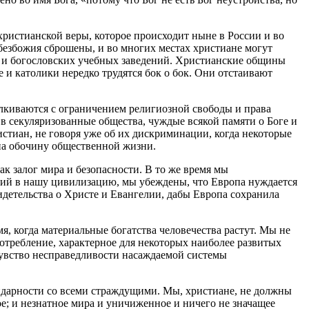
христианской веры, которое происходит ныне в России и во
безбожия сброшены, и во многих местах христиане могут
ей и богословских учебных заведений. Христианские общины
 католики нередко трудятся бок о бок. Они отстаивают
талкиваются с ограничением религиозной свободы и права
 в секуляризованные общества, чуждые всякой памяти о Боге и
стиан, не говоря уже об их дискриминации, когда некоторые
 на обочину общественной жизни.
к залог мира и безопасности. В то же время мы
игий в нашу цивилизацию, мы убеждены, что Европа нуждается
детельства о Христе и Евангелии, дабы Европа сохранила
, когда материальные богатства человечества растут. Мы не
отребление, характерное для некоторых наиболее развитых
чувство несправедливости насаждаемой системы
идарности со всеми страждущими. Мы, христиане, не должны
ое; и незнатное мира и уничиженное и ничего не значащее