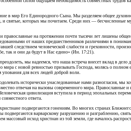
 с особенной силой ощущаем необходимость совместных трудов к
вление в мир Его Единородного Сына. Мы разделяем общее духов
, и святые, которых мы почитаем. Среди них — бесчисленные м
и и православные на протяжении почти тысячи лет лишены обще
следованными от наших предшественников различиями в пониман
ставшей следствием человеческой слабости и греховности, про
е, так и они да будут в Нас едино» (Ин. 17:21).
реодолеть, мы надеемся, что наша встреча внесет вклад в дело 
о мира с новой ревностью призывать Господа, молясь о полном 
м упования для всех людей доброй воли.
еодолевать исторически унаследованные нами разногласия, мы х
местно отвечая на вызовы современного мира. Православные и 
 Человеческая цивилизация вступила в период эпохальных переме
 совместного ответа.
де христиане подвергаются гонениям. Во многих странах Ближне
амы подвергаются варварскому разрушению и разграблению, св
м массовый исход христиан из той земли, где началось распрос