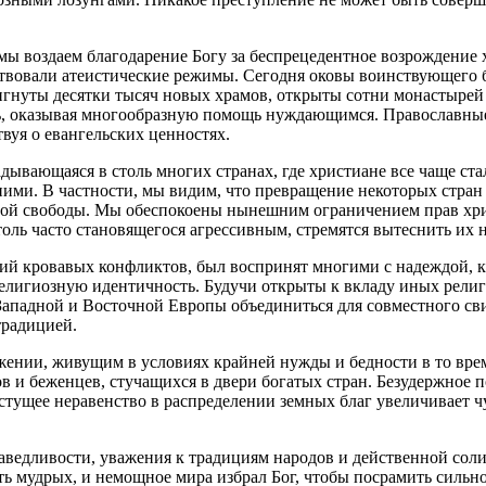
мы воздаем благодарение Богу за беспрецедентное возрождение 
ствовали атеистические режимы. Сегодня оковы воинствующего 
здвигнуты десятки тысяч новых храмов, открыты сотни монастыр
, оказывая многообразную помощь нуждающимся. Православные и
вуя о евангельских ценностях.
ладывающаяся в столь многих странах, где христиане все чаще с
 ними. В частности, мы видим, что превращение некоторых стран
озной свободы. Мы обеспокоены нынешним ограничением прав хри
толь часто становящегося агрессивным, стремятся вытеснить их
ий кровавых конфликтов, был воспринят многими с надеждой, ка
 религиозную идентичность. Будучи открыты к вкладу иных рел
ападной и Восточной Европы объединиться для совместного сви
традицией.
ении, живущим в условиях крайней нужды и бедности в то время
 и беженцев, стучащихся в двери богатых стран. Безудержное п
астущее неравенство в распределении земных благ увеличивает 
аведливости, уважения к традициям народов и действенной сол
ить мудрых, и немощное мира избрал Бог, чтобы посрамить сильн