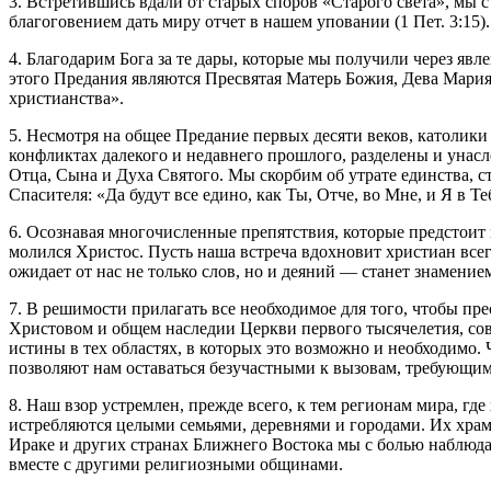
3. Встретившись вдали от старых споров «Старого света», мы
благоговением дать миру отчет в нашем уповании (1 Пет. 3:15).
4. Благодарим Бога за те дары, которые мы получили через я
этого Предания являются Пресвятая Матерь Божия, Дева Мария
христианства».
5. Несмотря на общее Предание первых десяти веков, католик
конфликтах далекого и недавнего прошлого, разделены и уна
Отца, Сына и Духа Святого. Мы скорбим об утрате единства, 
Спасителя: «Да будут все едино, как Ты, Отче, во Мне, и Я в Теб
6. Осознавая многочисленные препятствия, которые предстоит п
молился Христос. Пусть наша встреча вдохновит христиан всег
ожидает от нас не только слов, но и деяний — станет знамение
7. В решимости прилагать все необходимое для того, чтобы пр
Христовом и общем наследии Церкви первого тысячелетия, сов
истины в тех областях, в которых это возможно и необходимо.
позволяют нам оставаться безучастными к вызовам, требующим
8. Наш взор устремлен, прежде всего, к тем регионам мира, г
истребляются целыми семьями, деревнями и городами. Их хр
Ираке и других странах Ближнего Востока мы с болью наблюдае
вместе с другими религиозными общинами.