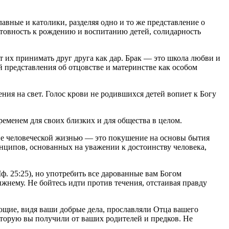
авные и католики, разделяя одно и то же представление о
готовность к рождению и воспитанию детей, солидарность
 их принимать друг друга как дар. Брак — это школа любви и
 представления об отцовстве и материнстве как особом
я на свет. Голос крови не родившихся детей вопиет к Богу
еменем для своих близких и для общества в целом.
е человеческой жизнью — это покушение на основы бытия
нципов, основанных на уважении к достоинству человека,
ф. 25:25), но употребить все дарованные вам Богом
жнему. Не бойтесь идти против течения, отстаивая правду
ающие, видя ваши добрые дела, прославляли Отца вашего
оторую вы получили от ваших родителей и предков. Не