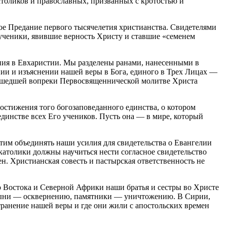
атоликов и православных, призванных с кротостью и
ное Предание первого тысячелетия христианства. Свидетелями
ученики, явившие верность Христу и ставшие «семенем
ния в Евхаристии. Мы разделены ранами, нанесенными в
ии и изъяснении нашей веры в Бога, единого в Трех Лицах —
изошедшей вопреки Первосвященнической молитве Христа
достижения того богозаповеданного единства, о котором
единстве всех Его учеников. Пусть она — в мире, который
отим объединять наши усилия для свидетельства о Евангелии
католики должны научиться нести согласное свидетельство
н. Христианская совесть и пастырская ответственность не
го Востока и Северной Африки наши братья и сестры во Христе
ятыни — осквернению, памятники — уничтожению. В Сирии,
транение нашей веры и где они жили с апостольских времен