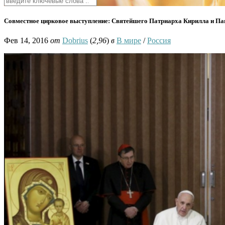
Совместное цирковое выступление: Святейшего Патриарха Кирилла и П
Фев 14, 2016
от
Dobrius
(
2,96
)
в
В мире
/
Россия