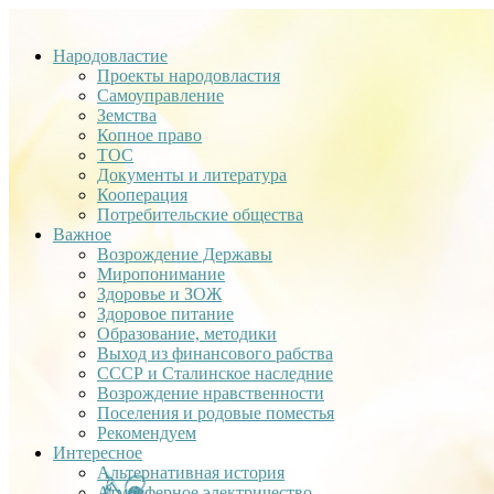
Народовластие
Проекты народовластия
Самоуправление
Земства
Копное право
ТОС
Документы и литература
Кооперация
Потребительские общества
Важное
Возрождение Державы
Миропонимание
Здоровье и ЗОЖ
Здоровое питание
Образование, методики
Выход из финансового рабства
СССР и Сталинское наследние
Возрождение нравственности
Поселения и родовые поместья
Рекомендуем
Интересное
Альтернативная история
Атмосферное электричество