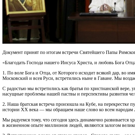
Документ принят по итогам встречи Святейшего Папы Римского
«Благодать Господа нашего Иисуса Христа, и любовь Бога Отца,
1. По воле Бога и Отца, от Которого исходит всякий дар, во 
Московский и всея Руси, встретились ныне в Гаване. Мы воздае
С радостью мы встретились как братья по христианской вере, у
насущные проблемы нашей паствы и перспективы развития че
2. Наша братская встреча произошла на Кубе, на перекрестке 
истории ХХ века — мы обращаем наше слово ко всем народам 
Мы радуемся тому, что сегодня здесь динамично развивается 
в жизненном опыте миллионов людей, являются залогом велико