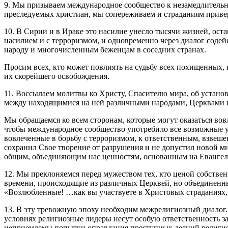
9. Мы призываем международное сообщество к незамедлительн
преследуемых христиан, мы сопереживаем и страданиям приве
10. В Сирии и в Ираке это насилие унесло тысячи жизней, ост
насилием и с терроризмом, и одновременно через диалог сод
народу и многочисленным беженцам в соседних странах.
Просим всех, кто может повлиять на судьбу всех похищенных, 
их скорейшего освобождения.
11. Воссылаем молитвы ко Христу, Спасителю мира, об установ
между находящимися на ней различными народами, Церквами и
Мы обращаемся ко всем сторонам, которые могут оказаться вов
чтобы международное сообщество употребило все возможные у
вовлеченные в борьбу с терроризмом, к ответственным, взвеш
сохранил Свое творение от разрушения и не допустил новой 
общим, объединяющим нас ценностям, основанным на Евангел
12. Мы преклоняемся перед мужеством тех, кто ценой собстве
времени, происходящие из различных Церквей, но объединенные
«Возлюбленные! …как вы участвуете в Христовых страданиях, ра
13. В эту тревожную эпоху необходим межрелигиозный диалог.
условиях религиозные лидеры несут особую ответственность з
неприемлемы попытки оправдания преступных деяний религиозн