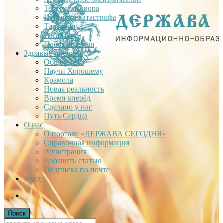
Теория заговора
Недавняя катастрофа
Тартария
Гиганты
Плоская Земля
Здравые проекты
Общее дело
Научи Хорошему
Крамола
Новая реальность
Время вперёд
Сделано у нас
Путь Сердца
О нас
О портале «ДЕРЖАВА СЕГОДНЯ»
Справочная информация
Регистрация
Добавить статью
Подписка по почте
Вход