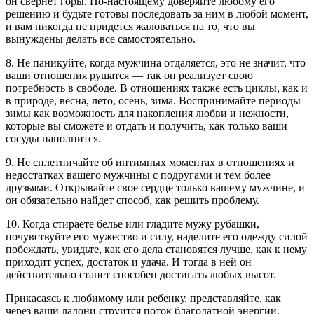
он свернет горы. По-настоящему доверяйте любому его
решению и будьте готовы последовать за ним в любой момент,
и вам никогда не придется жаловаться на то, что вы
вынуждены делать все самостоятельно.
8. Не паникуйте, когда мужчина отдаляется, это не значит, что
ваши отношения рушатся — так он реализует свою
потребность в свободе. В отношениях также есть циклы, как и
в природе, весна, лето, осень, зима. Воспринимайте периоды
зимы как возможность для накопления любви и нежности,
которые вы сможете и отдать и получить, как только ваши
сосуды наполнится.
9. Не сплетничайте об интимных моментах в отношениях и
недостатках вашего мужчины с подругами и тем более
друзьями. Открывайте свое сердце только вашему мужчине, и
он обязательно найдет способ, как решить проблему.
10. Когда стираете белье или гладите мужу рубашки,
почувствуйте его мужество и силу, наделите его одежду силой
побеждать, увидьте, как его дела становятся лучше, как к нему
приходит успех, достаток и удача. И тогда в ней он
действительно станет способен достигать любых высот.
Прикасаясь к любимому или ребенку, представляйте, как
через ваши ладони струится поток благодатной энергии,