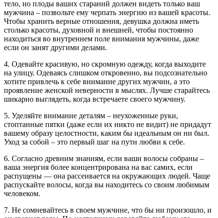
тело, но плоды ваших стараний должен видеть только ваш
мужчина – позвольте ему черпать энергию из вашей красоты.
Чтобы хранить верные отношения, девушка должна иметь
столько красоты, духовной и внешней, чтобы постоянно
находиться во внутреннем поле внимания мужчины, даже
если он занят другими делами.
4. Одевайте красивую, но скромную одежду, когда выходите
на улицу. Одеваясь слишком откровенно, вы подсознательно
хотите привлечь к себе внимание других мужчин, а это
проявление женской неверности в мыслях. Лучше старайтесь
шикарно выглядеть, когда встречаете своего мужчину.
5. Уделяйте внимание деталям – неухоженные руки,
стоптанные пятки (даже если их никто не видит) не придадут
вашему образу целостности, каким бы идеальным он ни был.
Уход за собой – это первый шаг на пути любви к себе.
6. Согласно древним знаниям, если ваши волосы собраны –
ваша энергия более концентрирована на вас самих, если
распущены — она рассеивается на окружающих людей. Чаще
распускайте волосы, когда вы находитесь со своим любимым
человеком.
7. Не сомневайтесь в своем мужчине, что бы ни произошло, и