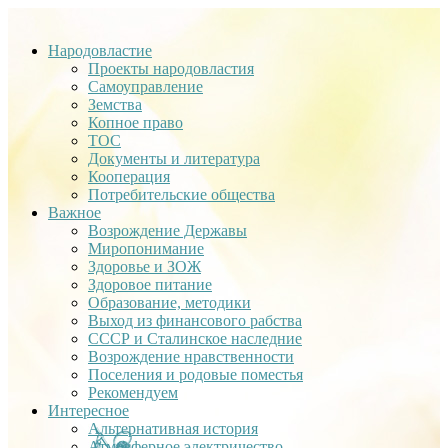
Народовластие
Проекты народовластия
Самоуправление
Земства
Копное право
ТОС
Документы и литература
Кооперация
Потребительские общества
Важное
Возрождение Державы
Миропонимание
Здоровье и ЗОЖ
Здоровое питание
Образование, методики
Выход из финансового рабства
СССР и Сталинское наследние
Возрождение нравственности
Поселения и родовые поместья
Рекомендуем
Интересное
Альтернативная история
Атмосферное электричество