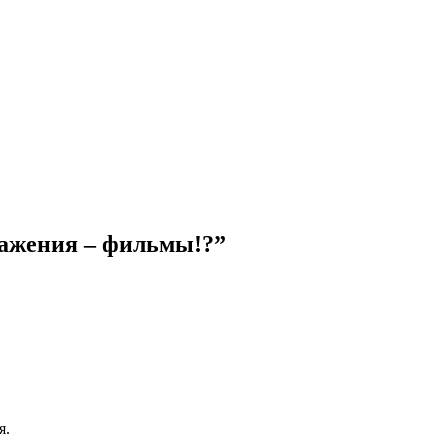
ражения – фильмы!?”
я.