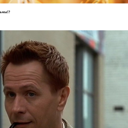
льмы!?