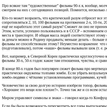
Про всякие там “художественные” фильмы 90-х я, вообще, молч
смотрим на них с сегодняшних позиций. Помнится, несколько 
Кто-то может возразить, что критический разум отбросит все 
сопротивляться 2, 10, 100 фильмам на протяжении 2-х, 10-ти, 
ещё не наработало этот самый разум? Сможет ли оно не прини
Этим, кстати, успешно пользовались и в СССР – вспоминаем со
места в транспорте. И общая масса людей соответствуют этому о
за деньги можно и Родину продавать; меньше делать – больше п
фильмы не способствовали этому? Неуместно возражение что 
(подготавливали), потом «наши» фильмы вызывали шок (т. е. р
Вот, например, в Северной Кореи практически круглосуточно 
фильмы 30-х, 50-х годов: какие там отношения, чувства, и ср
В конце 80-х годов был популярен сюжет фильма про мертвецов-
практически окружены толпами зомби. Если убрать визуальную
зомбо-людями с чёткими установленными программами, кучей 
Человечество за свою долгую историю изобрели топор, фильмы,
«Хорошие это вещи или плохие?». Точно так же и со всем ост
Миром управляют символы и знаки – говорил когда-то Конфуц
Если бы была возможность пересмотреть все горы выпускаемы