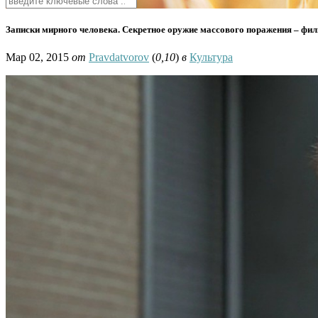
Записки мирного человека. Секретное оружие массового поражения – фи
Мар 02, 2015
от
Pravdatvorov
(
0,10
)
в
Культура