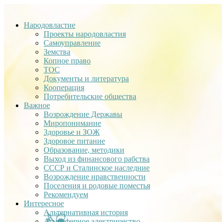
Народовластие
Проекты народовластия
Самоуправление
Земства
Копное право
ТОС
Документы и литература
Кооперация
Потребительские общества
Важное
Возрождение Державы
Миропонимание
Здоровье и ЗОЖ
Здоровое питание
Образование, методики
Выход из финансового рабства
СССР и Сталинское наследние
Возрождение нравственности
Поселения и родовые поместья
Рекомендуем
Интересное
Альтернативная история
Атмосферное электричество