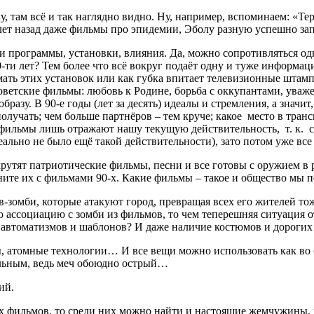
у, там всё и так наглядно видно. Ну, например, вспоминаем: «Т
лет назад даже фильмы про эпидемии, Эболу разную успешно за
эти программы, установки, влияния. Да, можно сопротивляться 
20-ти лет? Тем более что всё вокруг подаёт одну и туже информа
мать этих установок или как губка впитает телевизионные шта
ветские фильмы: любовь к Родине, борьба с оккупантами, уваже
бразу. В 90-е годы (лет за десять) идеалы и стремления, а знач
олучать; чем больше партнёров – тем круче; какое место в тран
фильмы лишь отражают нашу текущую действительность, т. к. с
еально не было ещё такой действительности), зато потом уже вс
крутят патриотические фильмы, песни и все готовы с оружием в
авните их с фильмами 90-х. Какие фильмы – такое и общество мы
зомби, которые атакуют город, превращая всех его жителей тоже
 ассоциацию с зомби из фильмов, то чем теперешняя ситуация о
автоматизмов и шаблонов? И даже наличие костюмов и дорогих 
 атомные технологии… И все вещи можно использовать как во бл
альным, ведь меч обоюдно острый…
ий.
х фильмов, то среди них можно найти и настоящие жемчужины,