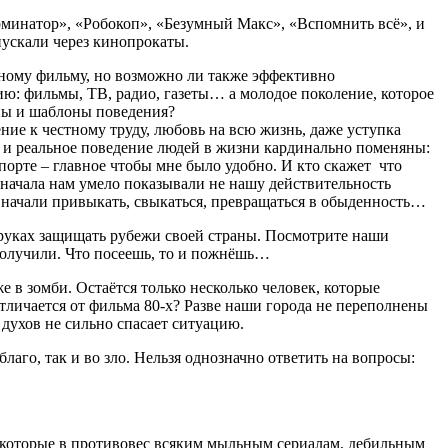
ерминатор», «Робокоп», «Безумный Макс», «Вспомнить всё», и
пускали через кинопрокаты.
одному фильму, но возможно ли также эффективно
цию: фильмы, ТВ, радио, газеты… а молодое поколение, которое
мпы и шаблоны поведения?
ние к честному труду, любовь на всю жизнь, даже уступка
ит, и реальное поведение людей в жизни кардинально поменяны:
спорте – главное чтобы мне было удобно. И кто скажет что
начала нам умело показывали не нашу действительность
е начали привыкать, свыкаться, превращаться в обыденность…
 руках защищать рубежи своей страны. Посмотрите наши
 получили. Что посеешь, то и пожнёшь…
 в зомби. Остаётся только несколько человек, которые
тличается от фильма 80-х? Разве наши города не переполнены
духов не сильно спасает ситуацию.
аго, так и во зло. Нельзя однозначно ответить на вопросы:
 которые в противовес всяким мыльным сериалам, дебильным