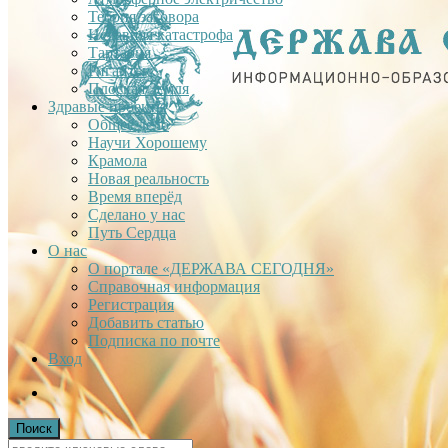
Теория заговора
Недавняя катастрофа
Тартария
Гиганты
Плоская Земля
Здравые проекты
Общее дело
Научи Хорошему
Крамола
Новая реальность
Время вперёд
Сделано у нас
Путь Сердца
О нас
О портале «ДЕРЖАВА СЕГОДНЯ»
Справочная информация
Регистрация
Добавить статью
Подписка по почте
Вход