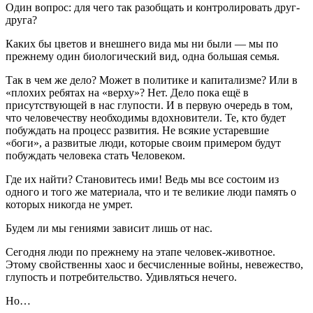
Один вопрос: для чего так разобщать и контролировать друг-
друга?
Каких бы цветов и внешнего вида мы ни были — мы по
прежнему один биологический вид, одна большая семья.
Так в чем же дело? Может в политике и капитализме? Или в
«плохих ребятах на «верху»? Нет. Дело пока ещё в
присутствующей в нас глупости. И в первую очередь в том,
что человечеству необходимы вдохновители. Те, кто будет
побуждать на процесс развития. Не всякие устаревшие
«боги», а развитые люди, которые своим примером будут
побуждать человека стать Человеком.
Где их найти? Становитесь ими! Ведь мы все состоим из
одного и того же материала, что и те великие люди память о
которых никогда не умрет.
Будем ли мы гениями зависит лишь от нас.
Сегодня люди по прежнему на этапе человек-животное.
Этому свойственны хаос и бесчисленные войны, невежество,
глупость и потребительство. Удивляться нечего.
Но…