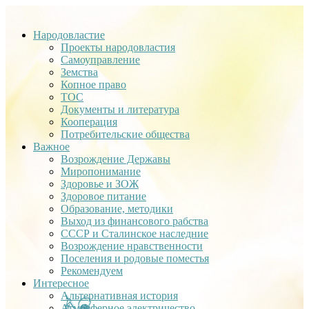
Народовластие
Проекты народовластия
Самоуправление
Земства
Копное право
ТОС
Документы и литература
Кооперация
Потребительские общества
Важное
Возрождение Державы
Миропонимание
Здоровье и ЗОЖ
Здоровое питание
Образование, методики
Выход из финансового рабства
СССР и Сталинское наследние
Возрождение нравственности
Поселения и родовые поместья
Рекомендуем
Интересное
Альтернативная история
Атмосферное электричество