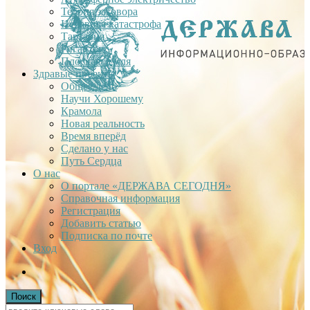
Теория заговора
Недавняя катастрофа
Тартария
Гиганты
Плоская Земля
Здравые проекты
Общее дело
Научи Хорошему
Крамола
Новая реальность
Время вперёд
Сделано у нас
Путь Сердца
О нас
О портале «ДЕРЖАВА СЕГОДНЯ»
Справочная информация
Регистрация
Добавить статью
Подписка по почте
Вход