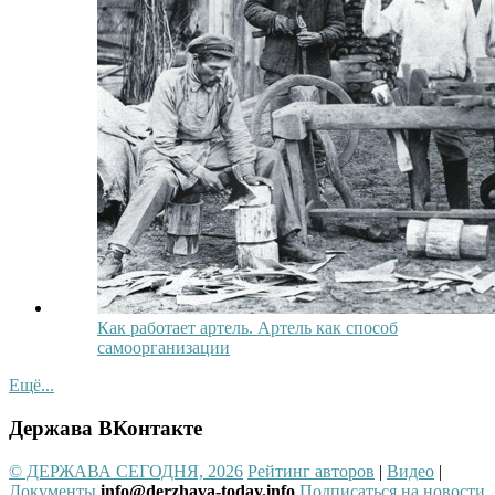
Как работает артель. Артель как способ
самоорганизации
Ещё...
Держава ВКонтакте
© ДЕРЖАВА СЕГОДНЯ, 2026
Рейтинг авторов
|
Видео
|
Документы
info@derzhava-today.info
Подписаться на новости