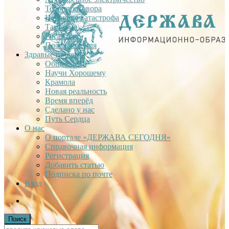
Теория заговора
Недавняя катастрофа
Тартария
Гиганты
Плоская Земля
Здравые проекты
Общее дело
Научи Хорошему
Крамола
Новая реальность
Время вперёд
Сделано у нас
Путь Сердца
О нас
О портале «ДЕРЖАВА СЕГОДНЯ»
Справочная информация
Регистрация
Добавить статью
Подписка по почте
Вход