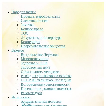
Народовластие
Проекты народовластия
Самоуправление
Земства
Копное право
ТОС
Документы и литература
Кооперация
Потребительские общества
Важное
Возрождение Державы
Миропонимание
Здоровье и ЗОЖ
Здоровое питание
Образование, методики
Выход из финансового рабства
СССР и Сталинское наследние
Возрождение нравственности
Поселения и родовые поместья
Рекомендуем
Интересное
Альтернативная история
Атмосферное электричество