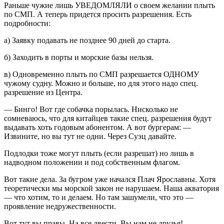
Раньше чужие лишь УВЕДОМЛЯЛИ о своем желании плыть
по СМП. А теперь придется просить разрешения. Есть
подробности:
а) Заявку подавать не позднее 90 дней до старта.
б) Заходить в порты и морские базы нельзя.
в) Одновременно плыть по СМП разрешается ОДНОМУ
чужому судну. Можно и больше, но для этого надо спец.
разрешение из Центра.
— Бинго! Вот где собачка порылась. Нисколько не
сомневаюсь, что для китайцев такие спец. разрешения будут
выдавать хоть годовым абонентом. А вот бургерам: —
Извините, но вы тут не одни. Через Суэц давайте.
Подлодки тоже могут плыть (если разрешат) но лишь в
надводном положении и под собственным флагом.
Вот такие дела. За бугром уже начался Плач Ярославны. Хотя
теоретически мы морской закон не нарушаем. Наша акватория
— что хотим, то и делаем. Но там зашумели, что это —
проявление недружественности.
Вот тут вы правы. На все двести. Вы нам не друзья!