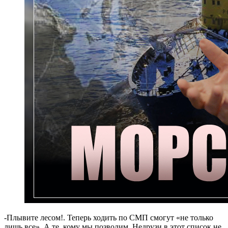
-Плывите лесом!. Теперь ходить по СМП смогут «не только
лишь все». А те, кому мы позволим. Недрузи в этот список не