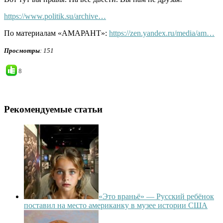
https://www.politik.su/archive…
По материалам «АМАРАНТ»:
https://zen.yandex.ru/media/am…
Просмотры
: 151
8
Рекомендуемые статьи
«Это враньё» — Русский ребёнок
поставил на место американку в музее истории США