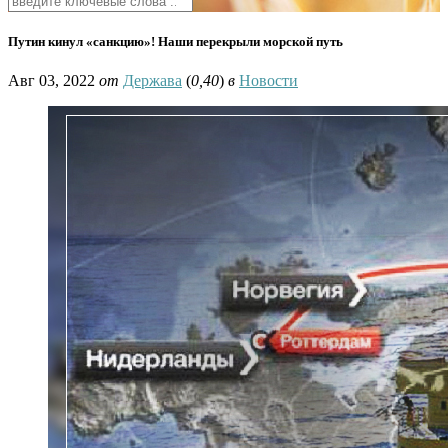
Путин кинул «санкцию»! Наши перекрыли морской путь
Авг 03, 2022
от
Держава
(
0,40
)
в
Новости