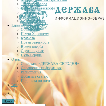
Теория заговора
Недавняя катастрофа
Тартария
Гиганты
Плоская Земля
Здравые проекты
Общее дело
Научи Хорошему
Крамола
Новая реальность
Время вперёд
Сделано у нас
Путь Сердца
О нас
О портале «ДЕРЖАВА СЕГОДНЯ»
Справочная информация
Регистрация
Добавить статью
Подписка по почте
Вход