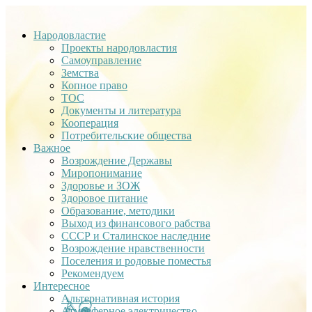
Народовластие
Проекты народовластия
Самоуправление
Земства
Копное право
ТОС
Документы и литература
Кооперация
Потребительские общества
Важное
Возрождение Державы
Миропонимание
Здоровье и ЗОЖ
Здоровое питание
Образование, методики
Выход из финансового рабства
СССР и Сталинское наследние
Возрождение нравственности
Поселения и родовые поместья
Рекомендуем
Интересное
Альтернативная история
Атмосферное электричество