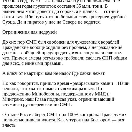
18.000 в год). В 2011 аж целых 34! Ну и пошло-поехало. В
прошлом годы грузопоток составил 35 млн. тонн. В
нынешнем хотят довести до сорока, а в планах — сотни и
сотни лям. Ибо путь этот по большинству критериев удобнее
Суэца. Да и пиратов у нас на Севере не водится.
Ограничения для недрузей
До сих пор СМП был свободен для чужеземных кораблей.
Гражданские вообще ходили без проблем, а негражданские
должны за 45 дней предупредить, взять лоцмана и еще кое-
что. Причем амеры регулярно требовали сделать СНП общим
для всех, с едиными правами.
А ключ от квартиры вам не надо? Где бабки лежат.
Но как говорится, пришло время «разбрасывать камни». Наши
решили, что хватит помогать всяким-разным. По
предложению Минобороны, поддержанному МИД и
Минтранс, наш Глава подписал указ, ограничивающий
«чужие» грузоперевозки по СМП.
Отныне Россия берет СМП под 100% контроль. Права чужих
полностью нивелируются. Как у турок над Босфором — вся
власть.