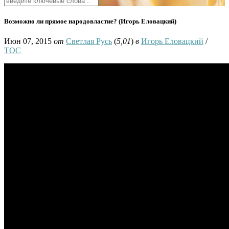
Возможно ли прямое народовластие? (Игорь Еловацкий)
Июн 07, 2015
от
Светлая Русь
(
5,01
)
в
Игорь Еловацкий
/
ТОС