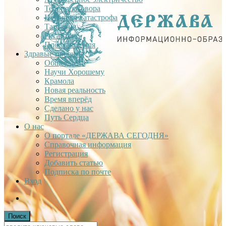
Теория заговора
Недавняя катастрофа
Тартария
Гиганты
Плоская Земля
Здравые проекты
Общее дело
Научи Хорошему
Крамола
Новая реальность
Время вперёд
Сделано у нас
Путь Сердца
О нас
О портале «ДЕРЖАВА СЕГОДНЯ»
Справочная информация
Регистрация
Добавить статью
Подписка по почте
Вход