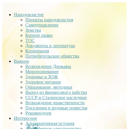
Народовластие
Проекты народовластия
Самоуправление
Земства
Копное право
ТОС
Документы и литература
Кооперация
Потребительские общества
Важное
Возрождение Державы
Миропонимание
Здоровье и ЗОЖ
Здоровое питание
Образование, методики
Выход из финансового рабства
СССР и Сталинское наследние
Возрождение нравственности
Поселения и родовые поместья
Рекомендуем
Интересное
Альтернативная история
Атмосферное электричество