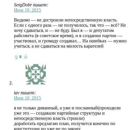
SergDobr пишет:
Июн 10, 2015
Видимо — не достроили непосредственную власть.
Если с одного раза — не получилось, так что — всё? Не
хочу сдаваться, и — не буду. Был я — и депутатом
райсовета (в советское время), и в создании партии —
участвовал, и громаду создавал… На ошибках — нужно
учиться, а не сдаваться на милость карателей
5
tav пишет:
Июн 10, 2015
я не только диванный, а уже и посланный(проходили
уже это — создавали партийные структуры и
непосредственную власть строили)
доработать предлагаю план, получится конечно по
конституции но уже не по закону