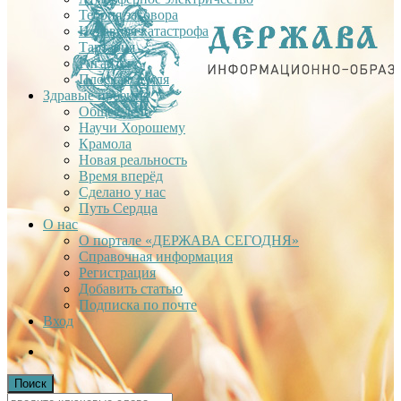
Теория заговора
Недавняя катастрофа
Тартария
Гиганты
Плоская Земля
Здравые проекты
Общее дело
Научи Хорошему
Крамола
Новая реальность
Время вперёд
Сделано у нас
Путь Сердца
О нас
О портале «ДЕРЖАВА СЕГОДНЯ»
Справочная информация
Регистрация
Добавить статью
Подписка по почте
Вход