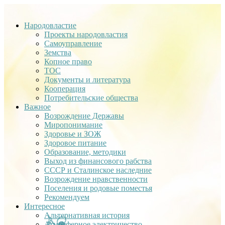
Народовластие
Проекты народовластия
Самоуправление
Земства
Копное право
ТОС
Документы и литература
Кооперация
Потребительские общества
Важное
Возрождение Державы
Миропонимание
Здоровье и ЗОЖ
Здоровое питание
Образование, методики
Выход из финансового рабства
СССР и Сталинское наследние
Возрождение нравственности
Поселения и родовые поместья
Рекомендуем
Интересное
Альтернативная история
Атмосферное электричество