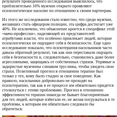
результате проведенного исследования выяснилось, что
приблизительно 16% мужчин открыто проявляют
психологическое насилие по отношению к своим партнерам.
Из этого же исследования стало известно, что среди мужчин,
желавших стать офицером полиции, эта цифра достигает уже
40%. Не исключено, что объяснение кроется в специфике этой
«мачо-профессии», наделяющей их представителей
атрибутами власти, что особенно привлекает людей, которые
психологически не ощущают себя в безопасности. Еще одно
исследование показало, что психотерапия насильников часто
давала обратный результат, так как они переставали ощущать
себя в безопасности и, следовательно, становились даже более
агрессивными, защищаясь от собственных страхов. Упрямые и
задиристые мужчины слишком трусливы, чтобы увидеть свои
страхи. Позитивный прогноз в отношении терапии был
только у тех, кому было стыдно за свое поведение. Как
правило, насильники добровольно не проходят на
психотерапию, так как в ее процессе им обязательно придется
столкнуться с этими проблемами. Прогноз в отношении
эффективности терапии никогда не бывает благоприятным
для тех людей, которые избегали ее, не желая погружаться в те
проблемы, к которым им обязательно следовало бы
обратиться.