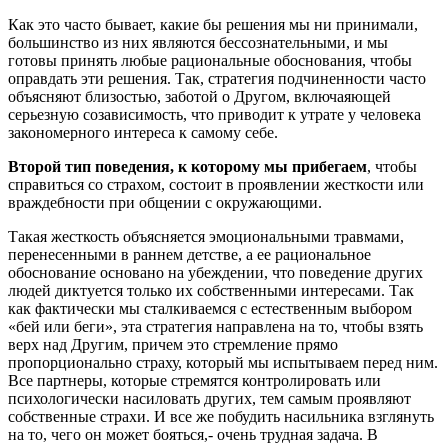
Как это часто бывает, какие бы решения мы ни принимали,
большинство из них являются бессознательными, и мы
готовы принять любые рациональные обоснования, чтобы
оправдать эти решения. Так, стратегия подчиненности часто
объясняют близостью, заботой о Другом, включаяющей
серьезную созависимость, что приводит к утрате у человека
закономерного интереса к самому себе.
Второй тип поведения, к которому мы прибегаем
, чтобы
справиться со страхом, состоит в проявлении жесткости или
враждебности при общении с окружающими.
Такая жесткость объясняется эмоциональными травмами,
перенесенными в раннем детстве, а ее рациональное
обоснование основано на убеждении, что поведение других
людей диктуется только их собственными интересами. Так
как фактически мы сталкиваемся с естественным выбором
«бей или беги», эта стратегия направлена на то, чтобы взять
верх над Другим, причем это стремление прямо
пропорционально страху, который мы испытываем перед ним.
Все партнеры, которые стремятся контролировать или
психологически насиловать других, тем самым проявляют
собственные страхи. И все же побудить насильника взглянуть
на то, чего он может бояться,- очень трудная задача. В