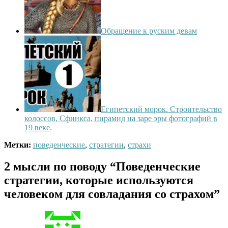
Обращение к руским девам
Египетский морок. Строительство
колоссов, Сфинкса, пирамид на заре эры фотографий в
19 веке.
Метки:
поведенческие
,
стратегии
,
страхи
2 мысли по поводу
“Поведенческие
стратегии, которые используются
человеком для совладания со страхом”