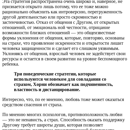
Эта стратегия распространена очень широко и, наверное, не
признается открыто лишь потому, что ее тоже можно
рационально объяснить как интроверсию, перегруженность
другой деятельностью или просто скромностью и
застенчивостью. Отказ от общения с Другим, от открытых
отношений, от эмоциональ ной честности, отрицание
возможности близких отношений — это общеизвестные
формы уклонения от общения, которые, повторяю, основаны
на страхе, что проявление искренности и открытости лишит
человека защищенности и сделает его слишком уязвимым.
Уклоняясь от общения, взрослый человек не задействует свои
ресурсы и остается в своем развитии на уровне беспомощного
ребенка.
Три поведенческие стратегии, которые
используются человеком для совладания со
страхом, Хорни обозначает как подчиненность,
властность и дистанцирование.
Интересно, что, по ее мнению, любовь тоже может оказаться
средством спасения от страха.
По мнению многих психологов, противоположность любви
— это не ненависть, а страх. Способность оказать поддержку
Другому требует широты души, которая позволяет