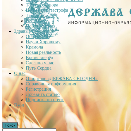
Теория заговора
Недавняя катастрофа
Тартария
Гиганты
Плоская Земля
Здравые проекты
Общее дело
Научи Хорошему
Крамола
Новая реальность
Время вперёд
Сделано у нас
Путь Сердца
О нас
О портале «ДЕРЖАВА СЕГОДНЯ»
Справочная информация
Регистрация
Добавить статью
Подписка по почте
Вход