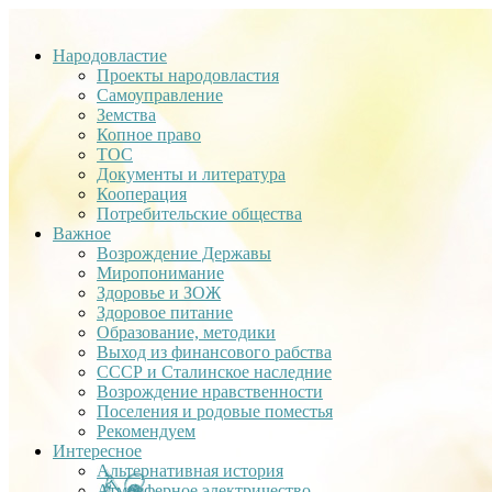
Народовластие
Проекты народовластия
Самоуправление
Земства
Копное право
ТОС
Документы и литература
Кооперация
Потребительские общества
Важное
Возрождение Державы
Миропонимание
Здоровье и ЗОЖ
Здоровое питание
Образование, методики
Выход из финансового рабства
СССР и Сталинское наследние
Возрождение нравственности
Поселения и родовые поместья
Рекомендуем
Интересное
Альтернативная история
Атмосферное электричество