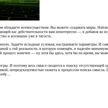
том обладаете всемогуществом. Вы можете создавать миры. Наблю
ающей вас действительности вам неинтересно — в добавок ко вс
тво и всезнание уже в тягость.
нную. Задаёте исходные условия, настраиваете параметры. И сами
ий о той реальности, в которую помещён, и наделён минимумо
процесс конечен — ну хотя бы здесь, хотя бы на время, вы може
 игры. И поэтому весь смысл сводится к поиску отсутствующей ц
икой, непредсказуемостью сюжета и процессом поиска смысла. 
 небу…