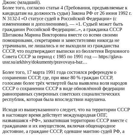
Джонс (младший).
Более того, согласно статьи 4 (Требования, предъявляемые к
кандидатам на должность судьи) Закона РФ от 26 июня 1992 г.
N 3132-I «О статусе судей в Российской Федерации» (с
изменениями и дополнениями), — «1. Судьей может быть
гражданин Российской Федерации:..», а гражданка СССР
Шитакова Марина Викторовна вместе со всеми своими
помощниками, секретарями и заместителями никогда не
утрачивали, не лишались и не выходили из гражданства
СССР, что подтверждают выписки из бюллетеня Верховного
Совета СССР за период с 1985 по 1991 год — https://glava-
ussr.su/arkhivy/dokumenty/pravovaya-baz…
Более того, 17 марта 1991 года состоялся референдум о
сохранении СССР, где, при явке 80 % граждан СССР,
голосами более трёх четвертей была выявлена воля народов
СССР о сохранении СССР в виде обновлённой федерации
равноправных суверенных советских социалистических
республик, которая была впоследствии нарушена.
Исходя из вышеуказанного следует, что на территории СССР
в настоящее время действует международная ОПГ,
назвавшаяся «РФ», захватившая территорию СССР вместе с
гражданами и их имуществом, включая общенародное
достояние, а граждане СССР, одевшие мантию судей РФ, а