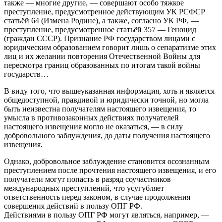
также — многие другие, — совершают особо тяжкое
преступление, предусмотренное действующим УК РСФСР
статьёй 64 (Измена Родине), а также, согласно УК РФ, —
преступление, предусмотренное статьёй 357 — Геноцид
(граждан СССР). Признание РФ государством лицами с
юридическим образованием говорит лишь о сепаратизме этих
лиц и их желании повторения Отечественной Войны для
пересмотра границ образованных по итогам такой войны
государств…
В виду того, что вышеуказанная информация, хоть и является
общедоступной, правдивой и юридически точной, но могла
быть неизвестна получателям настоящего извещения, то
умысла в противозаконных действиях получателей
настоящего извещения могло не оказаться, — в силу
добровольного заблуждения, до даты получения настоящего
извещения.
Однако, добровольное заблуждение становится осознанным
преступлением после прочтения настоящего извещения, и его
получатели могут попасть в разряд соучастников
международных преступлений, что усугубляет
ответственность перед законом, в случае продолжения
совершения действий в пользу ОПГ РФ.
Действиями в пользу ОПГ РФ могут являться, например, —