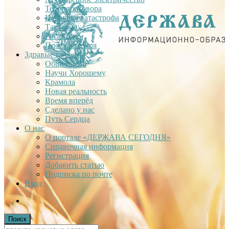
Теория заговора
Недавняя катастрофа
Тартария
Гиганты
Плоская Земля
Здравые проекты
Общее дело
Научи Хорошему
Крамола
Новая реальность
Время вперёд
Сделано у нас
Путь Сердца
О нас
О портале «ДЕРЖАВА СЕГОДНЯ»
Справочная информация
Регистрация
Добавить статью
Подписка по почте
Вход