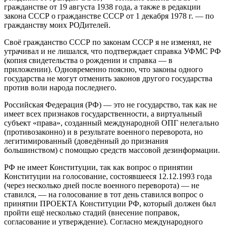
гражданстве от 19 августа 1938 года, а также в редакции
закона СССР о гражданстве СССР от 1 декабря 1978 г. — по
гражданству моих РОДителей.
Своё гражданство СССР по законам СССР я не изменял, не
утрачивал и не лишался, что подтверждает справка УФМС РФ
(копия свидетельства о рождении и справка — в
приложении). Одновременно поясню, что законы одного
государства не могут отменить законов другого государства
против воли народа последнего.
Российская Федерация (РФ) — это не государство, так как не
имеет всех признаков государственности, а виртуальный
субъект «права», созданный международной ОПГ нелегально
(противозаконно) и в результате военного переворота, но
легитимированный (доведённый до признания
большинством) с помощью средств массовой дезинформации.
РФ не имеет Конституции, так как вопрос о принятии
Конституции на голосование, состоявшееся 12.12.1993 года
(через несколько дней после военного переворота) — не
ставился, — на голосование в тот день ставился вопрос о
принятии ПРОЕКТА Конституции РФ, который должен был
пройти ещё несколько стадий (внесение поправок,
согласование и утверждение). Согласно международного