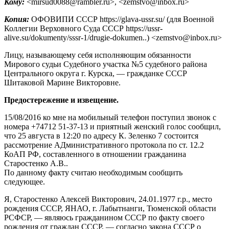
Кому:
<mirsud0088@rambler.ru>, <zemstvo@inbox.ru>
Копия:
ОФОВИПИ СССР https://glava-ussr.su/ (для Военной
Коллегии Верховного Суда СССР https://ussr-
alive.su/dokumenty/sssr-1/drugie-dokumen..) <zemstvo@inbox.ru>
Лицу, называющему себя исполняющим обязанности
Мирового судьи Судебного участка №5 судебного района
Центрального округа г. Курска, — гражданке СССР
Шитаковой Марине Викторовне.
Предостережение и извещение.
15/08/2016 ко мне на мобильный телефон поступил звонок с
номера +74712 51-37-13 и приятный женский голос сообщил,
что 25 августа в 12:20 по адресу К. Зеленко 7 состоится
рассмотрение АДминистративного протокола по ст. 12.2
КоАП РФ, составленного в отношении гражданина
Старостенко А.В..
По данному факту считаю необходимым сообщить
следующее.
Я, Старостенко Алексей Викторович, 24.01.1977 г.р., место
рождения СССР, ЯНАО, г. Лабытнанги, Тюменской области
РСФСР, — являюсь гражданином СССР по факту своего
рождения от граждан СССР, — согласно закона СССР о