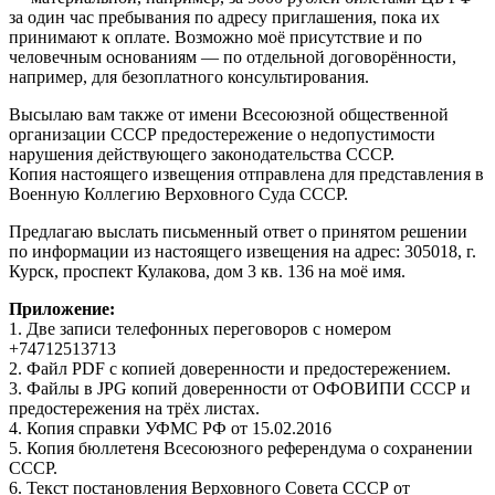
за один час пребывания по адресу приглашения, пока их
принимают к оплате. Возможно моё присутствие и по
человечным основаниям — по отдельной договорённости,
например, для безоплатного консультирования.
Высылаю вам также от имени Всесоюзной общественной
организации СССР предостережение о недопустимости
нарушения действующего законодательства СССР.
Копия настоящего извещения отправлена для представления в
Военную Коллегию Верховного Суда СССР.
Предлагаю выслать письменный ответ о принятом решении
по информации из настоящего извещения на адрес: 305018, г.
Курск, проспект Кулакова, дом 3 кв. 136 на моё имя.
Приложение:
1. Две записи телефонных переговоров с номером
+74712513713
2. Файл PDF с копией доверенности и предостережением.
3. Файлы в JPG копий доверенности от ОФОВИПИ СССР и
предостережения на трёх листах.
4. Копия справки УФМС РФ от 15.02.2016
5. Копия бюллетеня Всесоюзного референдума о сохранении
СССР.
6. Текст постановления Верховного Совета СССР от