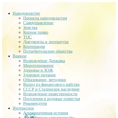
Народовластие
Проекты народовластия
Самоуправление
Земства
Копное право
ТОС
Документы и литература
Кооперация
Потребительские общества
Важное
Возрождение Державы
Миропонимание
Здоровье и ЗОЖ
Здоровое питание
Образование, методики
Выход из финансового рабства
СССР и Сталинское наследние
Возрождение нравственности
Поселения и родовые поместья
Рекомендуем
Интересное
Альтернативная история
Атмосферное электричество