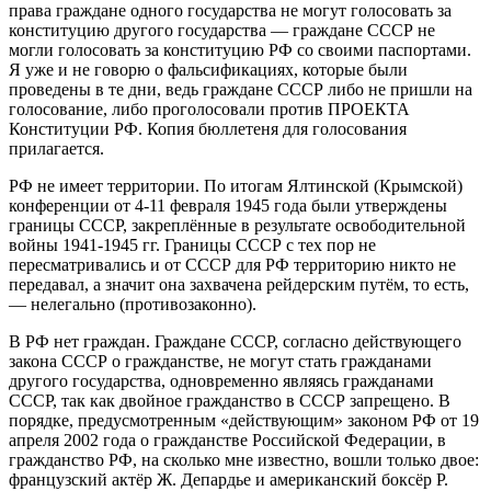
права граждане одного государства не могут голосовать за
конституцию другого государства — граждане СССР не
могли голосовать за конституцию РФ со своими паспортами.
Я уже и не говорю о фальсификациях, которые были
проведены в те дни, ведь граждане СССР либо не пришли на
голосование, либо проголосовали против ПРОЕКТА
Конституции РФ. Копия бюллетеня для голосования
прилагается.
РФ не имеет территории. По итогам Ялтинской (Крымской)
конференции от 4-11 февраля 1945 года были утверждены
границы СССР, закреплённые в результате освободительной
войны 1941-1945 гг. Границы СССР с тех пор не
пересматривались и от СССР для РФ территорию никто не
передавал, а значит она захвачена рейдерским путём, то есть,
— нелегально (противозаконно).
В РФ нет граждан. Граждане СССР, согласно действующего
закона СССР о гражданстве, не могут стать гражданами
другого государства, одновременно являясь гражданами
СССР, так как двойное гражданство в СССР запрещено. В
порядке, предусмотренным «действующим» законом РФ от 19
апреля 2002 года о гражданстве Российской Федерации, в
гражданство РФ, на сколько мне известно, вошли только двое:
французский актёр Ж. Депардье и американский боксёр Р.