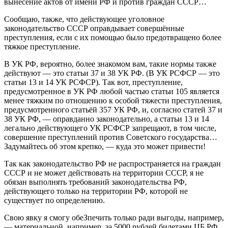
вынесение актов от имени РФ и против граждан СССР…
Сообщаю, также, что действующее уголовное
законодательство СССР оправдывает совершённые
преступления, если с их помощью было предотвращено более
тяжкое преступление.
В УК РФ, вероятно, более знакомом вам, такие нормы также
действуют — это статьи 37 и 38 УК РФ. (В УК РСФСР — это
статьи 13 и 14 УК РСФСР). Так вот, преступление,
предусмотренное в УК РФ любой частью статьи 105 является
менее тяжким по отношению к особой тяжести преступления,
предусмотренного статьёй 357 УК РФ, и, согласно статей 37 и
38 УК РФ, — оправданно законодательно, а статьи 13 и 14
легально действующего УК РСФСР запрещают, в том числе,
совершение преступлений против Советского государства…
Задумайтесь об этом крепко, — куда это может привести!
Так как законодательство РФ не распространяется на граждан
СССР и не может действовать на территории СССР, я не
обязан выполнять требований законодательства РФ,
действующего только на территории РФ, которой не
существует по определению.
Свою явку я смогу обеЗпечить только ради выгоды, например,
— материальной, например, за 5000 рублей билетами ЦБ РФ