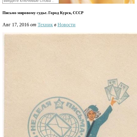
Письмо мировому судье. Город Курск, СССР
Авг 17, 2016
от
Техник
в
Новости