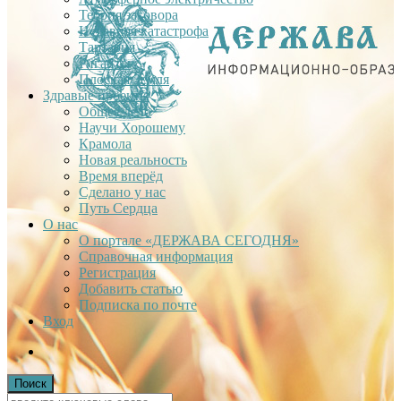
Теория заговора
Недавняя катастрофа
Тартария
Гиганты
Плоская Земля
Здравые проекты
Общее дело
Научи Хорошему
Крамола
Новая реальность
Время вперёд
Сделано у нас
Путь Сердца
О нас
О портале «ДЕРЖАВА СЕГОДНЯ»
Справочная информация
Регистрация
Добавить статью
Подписка по почте
Вход