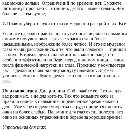
как можно дольше. Ограничений по времени нет. Сможете
пять минут просидеть – отлично, десять – замечательно. Чем
больше — тем лучше;
7.
Плавно уберите руки от глаз и медленно раскройте их. Все!
Если все сделали правильно, то уже после первого пальминга
сможете почувствовать эффект: краски стали более
насыщенными, изображение более четкое. И это не мудрено:
глаза мышц расслабились, а те, что были слабыми — пришли
в тонус. В идеале делать пальминг как можно чаще, но
особенно эффективен он будет перед приемом пищи, а также
после физической нагрузки на глаза. Просидел у компьютера
час – сделай хотя бы на одну минуту пальминг. Эффект
усилится, если вы будете делать его после гимнастики для
глаз.
Ну и напоследок
. Дисциплина. Соблюдайте ее. Это же для
вас родимых, а не для кого-то. Так что возьмите себе за
правило сидеть в пальминге определенное время каждый
день. Уже через неделю упорства и труда придется сменить
очки на более слабые. Пальминг для глаз очень полезен, это
одно из основных упражнений в борьбе за хорошее зрение!
Упражнения для глаз: