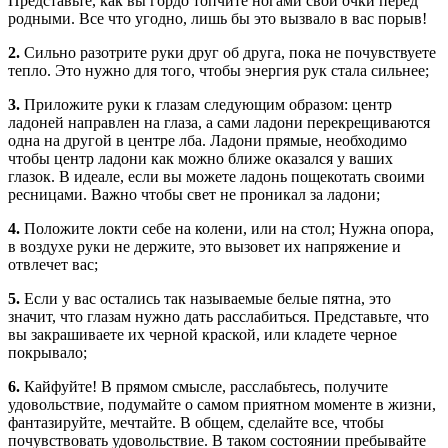
Представьте, как вы гордо топчите ногами свои очки перед
родными. Все что угодно, лишь бы это вызвало в вас порыв!
2.
Сильно разотрите руки друг об друга, пока не почувствуете
тепло. Это нужно для того, чтобы энергия рук стала сильнее;
3.
Приложите руки к глазам следующим образом: центр
ладоней направлен на глаза, а сами ладони перекрещиваются
одна на другой в центре лба. Ладони прямые, необходимо
чтобы центр ладони как можно ближе оказался у ваших
глазок. В идеале, если вы можете ладонь пощекотать своими
ресницами. Важно чтобы свет не проникал за ладони;
4.
Положите локти себе на колени, или на стол; Нужна опора,
в воздухе руки не держите, это вызовет их напряжение и
отвлечет вас;
5.
Если у вас остались так называемые белые пятна, это
значит, что глазам нужно дать расслабиться. Представьте, что
вы закрашиваете их черной краской, или кладете черное
покрывало;
6.
Кайфуйте! В прямом смысле, расслабьтесь, получите
удовольствие, подумайте о самом приятном моменте в жизни,
фантазируйте, мечтайте. В общем, сделайте все, чтобы
почувствовать удовольствие. В таком состоянии пребывайте