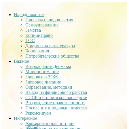
Народовластие
Проекты народовластия
Самоуправление
Земства
Копное право
ТОС
Документы и литература
Кооперация
Потребительские общества
Важное
Возрождение Державы
Миропонимание
Здоровье и ЗОЖ
Здоровое питание
Образование, методики
Выход из финансового рабства
СССР и Сталинское наследние
Возрождение нравственности
Поселения и родовые поместья
Рекомендуем
Интересное
Альтернативная история
Атмосферное электричество