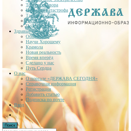
Теория заговора
Недавняя катастрофа
Тартария
Гиганты
Плоская Земля
Здравые проекты
Общее дело
Научи Хорошему
Крамола
Новая реальность
Время вперёд
Сделано у нас
Путь Сердца
О нас
О портале «ДЕРЖАВА СЕГОДНЯ»
Справочная информация
Регистрация
Добавить статью
Подписка по почте
Вход