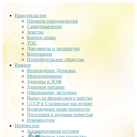
Народовластие
Проекты народовластия
Самоуправление
Земства
Копное право
ТОС
Документы и литература
Кооперация
Потребительские общества
Важное
Возрождение Державы
Миропонимание
Здоровье и ЗОЖ
Здоровое питание
Образование, методики
Выход из финансового рабства
СССР и Сталинское наследние
Возрождение нравственности
Поселения и родовые поместья
Рекомендуем
Интересное
Альтернативная история
Атмосферное электричество