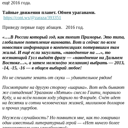
ещё 2016 года.
Тайные движения планет. Обмен ураганами.
https://cont.ws/@zaraza/393351
Приведу первые пару абзацев. 2016 год.
«….В России который год, как топит Приморье. Это типа,
глобальное потепление виновато. Вот и сейчас по всем
новостям информация о компенсациях потерявшим там
жильё. И ещё если загуглить, «наводнение на …», то
всезнающий Гугл выдаёт фразу — «наводнение на Дальнем
Востоке…», а затем можно(по желанию) выбрать — 2013,
-14, -15, -16 — в общем выбирай любое!
Но не спешите зевать от скуки — удивительное рядом!
Посмотрите на другую сторону «шарика». Вот ведь бывают
же совпадения! Ураганом «Мэтью» снесло Гаити, поранило
Кубу, и на всём полном ходу ударило по Флориде. Счёт идет
на десятки и сотни человеческих жизней, миллионов долларов
и прочих ущербов.
Неужели случайность? Но помнится мне, как то говаривал
один известный литературный герой — «Нет ничего более
закономерного чем случайности!».