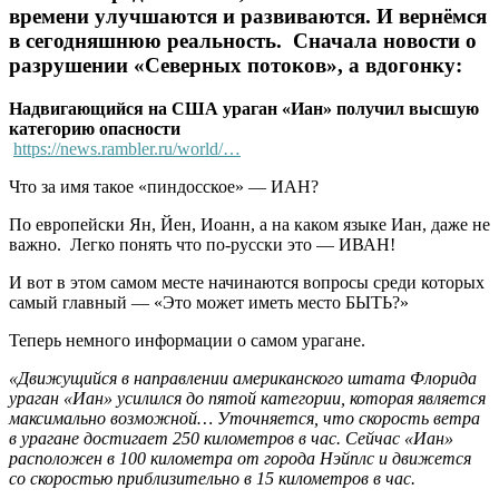
времени улучшаются и развиваются. И вернёмся
в
сегодняшнюю реальность
. Сначала новости о
разрушении «Северных потоков», а вдогонку:
Надвигающийся на США ураган «Иан» получил высшую
категорию опасности
https://news.rambler.ru/world/…
Что за имя такое «пиндосское» — ИАН?
По европейски Ян, Йен, Иоанн, а на каком языке Иан, даже не
важно. Легко понять что по-русски это — ИВАН!
И вот в этом самом месте начинаются вопросы среди которых
самый главный — «Это может иметь место БЫТЬ?»
Теперь немного информации о самом урагане.
«Движущийся в направлении американского штата Флорида
ураган «Иан» усилился до пятой категории, которая является
максимально возможной… Уточняется, что скорость ветра
в урагане достигает 250 километров в час. Сейчас «Иан»
расположен в 100 километра от города Нэйплс и движется
со скоростью приблизительно в 15 километров в час.