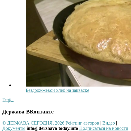
Бездрожжевой хлеб на закваске
Ещё...
Держава ВКонтакте
© ДЕРЖАВА СЕГОДНЯ, 2026
Рейтинг авторов
|
Видео
|
Документы
info@derzhava-today.info
Подписаться на новости