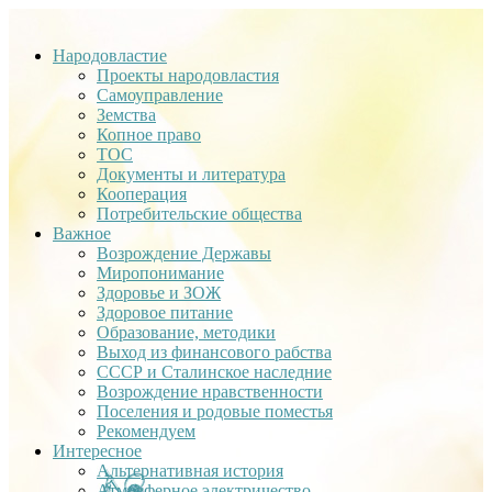
Народовластие
Проекты народовластия
Самоуправление
Земства
Копное право
ТОС
Документы и литература
Кооперация
Потребительские общества
Важное
Возрождение Державы
Миропонимание
Здоровье и ЗОЖ
Здоровое питание
Образование, методики
Выход из финансового рабства
СССР и Сталинское наследние
Возрождение нравственности
Поселения и родовые поместья
Рекомендуем
Интересное
Альтернативная история
Атмосферное электричество