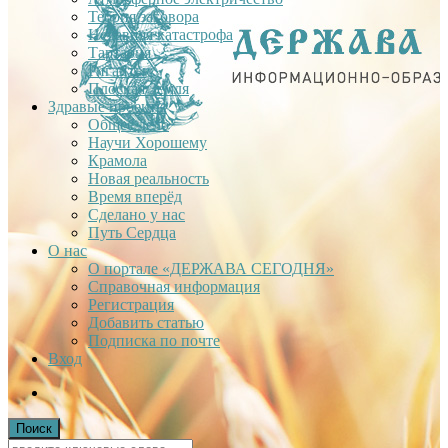
Теория заговора
Недавняя катастрофа
Тартария
Гиганты
Плоская Земля
Здравые проекты
Общее дело
Научи Хорошему
Крамола
Новая реальность
Время вперёд
Сделано у нас
Путь Сердца
О нас
О портале «ДЕРЖАВА СЕГОДНЯ»
Справочная информация
Регистрация
Добавить статью
Подписка по почте
Вход