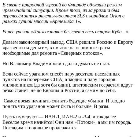
В связи с природной угрозой во Флориде объявили режим
чрезвычайной ситуации. Кроме того, из-за урагана был
перенесён запуск ракеты-носителя SLS с кораблем Orion в
рамках лунной миссии «Артемида-1».
Ранее ураган «Иан» оставил без света весь остров Куба…»
Делаем закономерный вывод. США решили Россию и Европу
«развести на деньги», в смысле на огромные траты
необходимые для ремонта «Северных потоков».
Но Владимир Владимирович долго думать не стал.
Если сейчас ураганом снесёт пару десятков населённых
пунктов на побережье США, а заодно и пару городов-
миллионников(да хотя бы один), штатовским геерастам вдруг
резко станет не до Европы и России, а самим до себя.
Самое время начинать считать будущие убытки. И заодно
понять что ураганов может быть и больше. В разы.
Пусть нумеруют — ИАН-1, ИАН-2 и -3-4, и так далее.
Весёлое время начнётся! Они нам «Потоки», а мы им города.
Поглядим кто дольше продержится.