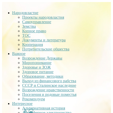
Народовластие
Проекты народовластия
Самоуправление
Земства
Копное право
ТОС
Документы и литература
Кооперация
Потребительские общества
Важное
Возрождение Державы
Миропонимание
Здоровье и ЗОЖ
Здоровое питание
Образование, методики
Выход из финансового рабства
СССР и Сталинское наследние
Возрождение нравственности
Поселения и родовые поместья
Рекомендуем
Интересное
Альтернативная история
Атмосферное электричество