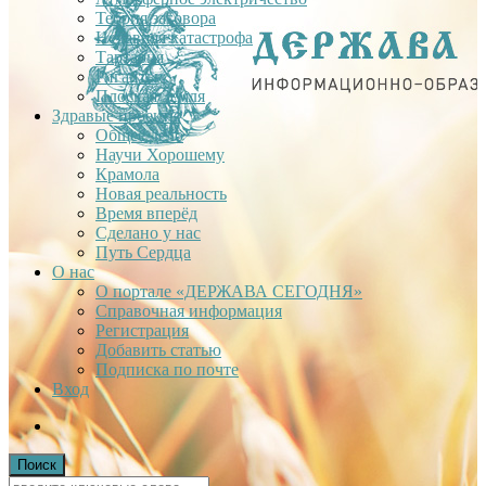
Теория заговора
Недавняя катастрофа
Тартария
Гиганты
Плоская Земля
Здравые проекты
Общее дело
Научи Хорошему
Крамола
Новая реальность
Время вперёд
Сделано у нас
Путь Сердца
О нас
О портале «ДЕРЖАВА СЕГОДНЯ»
Справочная информация
Регистрация
Добавить статью
Подписка по почте
Вход