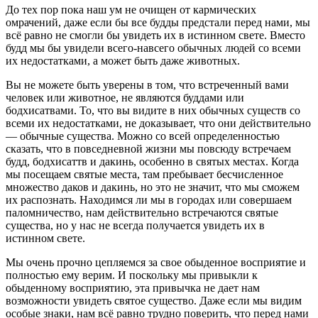
До тех пор пока наш ум не очищен от кармических
омрачений, даже если бы все будды предстали перед нами, мы
всё равно не смогли бы увидеть их в истинном свете. Вместо
будд мы бы увидели всего-навсего обычных людей со всеми
их недостатками, а может быть даже животных.
Вы не можете быть уверены в том, что встреченный вами
человек или животное, не являются буддами или
бодхисатвами. То, что вы видите в них обычных существ со
всеми их недостатками, не доказывает, что они действительно
― обычные существа. Можно со всей определенностью
сказать, что в повседневной жизни мы повсюду встречаем
будд, бодхисаттв и дакинь, особенно в святых местах. Когда
мы посещаем святые места, там пребывает бесчисленное
множество даков и дакинь, но это не значит, что мы сможем
их распознать. Находимся ли мы в городах или совершаем
паломничество, нам действительно встречаются святые
существа, но у нас не всегда получается увидеть их в
истинном свете.
Мы очень прочно цепляемся за свое обыденное восприятие и
полностью ему верим. И поскольку мы привыкли к
обыденному восприятию, эта привычка не дает нам
возможности увидеть святое существо. Даже если мы видим
особые знаки, нам всё равно трудно поверить, что перед нами