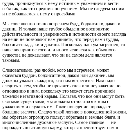
будда, проникнуться к нему истинным уважением и вести
себя так, как это предписано учением. Мы не следуем за ним
и не обращаемся к нему с просьбами.
Мы совершенно точно встречаем будд, бодхисаттв, даков и
дакинь. И только наше грубое обыденное восприятие
действительности и уверенность в истинности своего взгляда
на вещи не позволяют нам увидеть, что перед нами будды,
бодхисаттвы, даки и дакини. Поскольку наш ум загрязнен, то
наше восприятие того или иного человека как обычного
существа не доказывает, что он на самом деле является
таковым.
Следовательно, раз любой, кого мы встречаем, может
оказаться буддой, бодхисаттвой, даком или дакиней, мы
должны уважать каждого, кто нам встретится. Нам надо
следить за тем, чтобы не проявить гнев или неуважение по
отношению к ним, поскольку это может стать причиной
тяжелой негативной кармы. Полагая, что все они могут быть
святыми существами, мы должны относиться к ним с
уважением и служить им. Такое поведение порождает
большие заслуги. Следуя такой логике в повседневной жизни,
мы обретаем огромную пользу: обретаем и земные блага, и
многочисленные духовные заслуги. Самое главное ― не
порождать негативную карму, которая препятствует нам в