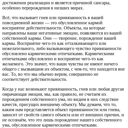
достижении реализации и является причиной сансары,
особенно перерождения в низших мирах.
Всё, что вызывает гнев или привязанность в вашей
повседневной жизни ― это обусловленное кармой
восприятие действительности. Объекты, на которые
направлены ваши негативные эмоции, появляются из вашей
собственной кармы. Они ― творение, порождение вашей
кармы. Восприятие чего-то как отталкивающего или
нежелательного, либо вызывающего чувство привязанности
обусловлено кармическими отпечатками. Кармическими
отпечатками обусловлено и восприятие чего-то как
желаемого. Это значит, что ваши чувства не имеют ничего
общего с вызвавшим их объектом, с чем-то, что находится вне
вас. То, во что мы обычно верим, совершенно не
соответствует действительности.
Когда у нас возникают привязанность, гнев или любая другая
омрачающая эмоция, мы, как правило, не считаем их
порождением собственного ума, но видим в них следствие
качеств, присущих внешнему объекту. Мы думаем, что то,
каким нам представляется объект привязанности или гнева,
зависит от свойств самого объекта или от внешних причин, и
не осознаём, что это лишь порождение нашего собственного
ума, обусловленное кармическими отпечатками.