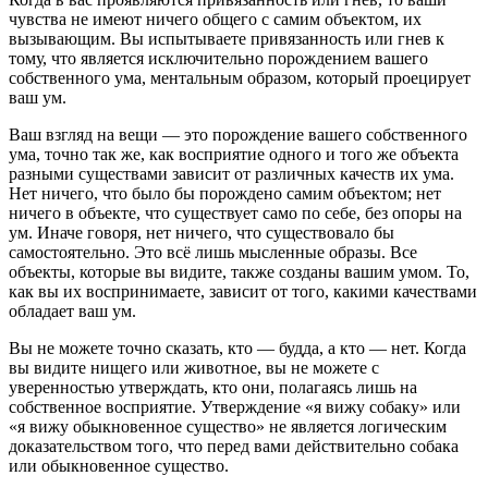
чувства не имеют ничего общего с самим объектом, их
вызывающим. Вы испытываете привязанность или гнев к
тому, что является исключительно порождением вашего
собственного ума, ментальным образом, который проецирует
ваш ум.
Ваш взгляд на вещи ― это порождение вашего собственного
ума, точно так же, как восприятие одного и того же объекта
разными существами зависит от различных качеств их ума.
Нет ничего, что было бы порождено самим объектом; нет
ничего в объекте, что существует само по себе, без опоры на
ум. Иначе говоря, нет ничего, что существовало бы
самостоятельно. Это всё лишь мысленные образы. Все
объекты, которые вы видите, также созданы вашим умом. То,
как вы их воспринимаете, зависит от того, какими качествами
обладает ваш ум.
Вы не можете точно сказать, кто ― будда, а кто ― нет. Когда
вы видите нищего или животное, вы не можете с
уверенностью утверждать, кто они, полагаясь лишь на
собственное восприятие. Утверждение «я вижу собаку» или
«я вижу обыкновенное существо» не является логическим
доказательством того, что перед вами действительно собака
или обыкновенное существо.