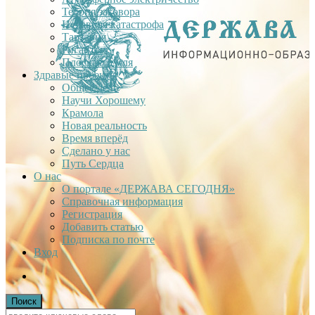
Теория заговора
Недавняя катастрофа
Тартария
Гиганты
Плоская Земля
Здравые проекты
Общее дело
Научи Хорошему
Крамола
Новая реальность
Время вперёд
Сделано у нас
Путь Сердца
О нас
О портале «ДЕРЖАВА СЕГОДНЯ»
Справочная информация
Регистрация
Добавить статью
Подписка по почте
Вход