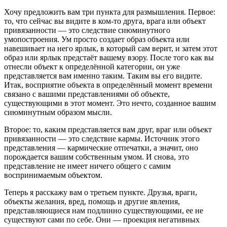
Хочу предложить вам три пункта для размышления. Первое:
то, что сейчас вы видите в ком-то друга, врага или объект
привязанности ― это следствие сиюминутного
умопостроения. Ум просто создает образ объекта или
навешивает на него ярлык, в который сам верит, и затем этот
образ или ярлык предстаёт вашему взору. После того как вы
отнесли объект к определённой категории, он уже
представляется вам именно таким. Таким вы его видите.
Итак, восприятие объекта в определённый момент времени
связано с вашими представлениями об объекте,
существующими в этот момент. Это нечто, созданное вашим
сиюминутным образом мысли.
Второе: то, каким представляется вам друг, враг или объект
привязанности ― это следствие кармы. Источник этого
представления ― кармические отпечатки, а значит, оно
порождается вашим собственным умом. И снова, это
представление не имеет ничего общего с самим
воспринимаемым объектом.
Теперь я расскажу вам о третьем пункте. Друзья, враги,
объекты желания, вред, помощь и другие явления,
представляющиеся нам подлинно существующими, ее не
существуют сами по себе. Они ― проекция негативных