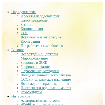
Народовластие
Проекты народовластия
Самоуправление
Земства
Копное право
ТОС
Документы и литература
Кооперация
Потребительские общества
Важное
Возрождение Державы
Миропонимание
Здоровье и ЗОЖ
Здоровое питание
Образование, методики
Выход из финансового рабства
СССР и Сталинское наследние
Возрождение нравственности
Поселения и родовые поместья
Рекомендуем
Интересное
Альтернативная история
Атмосферное электричество