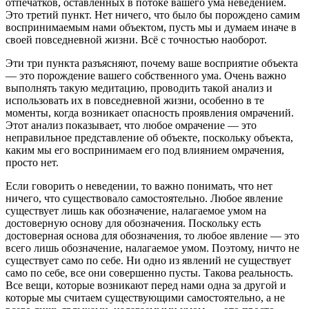
отпечатков, оставленных в потоке вашего ума неведением.
Это третий пункт. Нет ничего, что было бы порождено самим
воспринимаемым нами объектом, пусть мы и думаем иначе в
своей повседневной жизни. Всё с точностью наоборот.
Эти три пункта разъясняют, почему ваше восприятие объекта
― это порождение вашего собственного ума. Очень важно
выполнять такую медитацию, проводить такой анализ и
использовать их в повседневной жизни, особенно в те
моменты, когда возникает опасность проявления омрачений.
Этот анализ показывает, что любое омрачение ― это
неправильное представление об объекте, поскольку объекта,
каким мы его воспринимаем его под влиянием омрачения,
просто нет.
Если говорить о неведении, то важно понимать, что нет
ничего, что существовало самостоятельно. Любое явление
существует лишь как обозначение, налагаемое умом на
достоверную основу для обозначения. Поскольку есть
достоверная основа для обозначения, то любое явление ― это
всего лишь обозначение, налагаемое умом. Поэтому, ничто не
существует само по себе. Ни одно из явлений не существует
само по себе, все они совершенно пусты. Такова реальность.
Все вещи, которые возникают перед нами одна за другой и
которые мы считаем существующими самостоятельно, а не