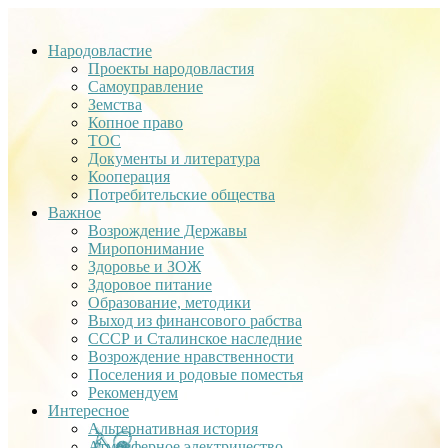
Народовластие
Проекты народовластия
Самоуправление
Земства
Копное право
ТОС
Документы и литература
Кооперация
Потребительские общества
Важное
Возрождение Державы
Миропонимание
Здоровье и ЗОЖ
Здоровое питание
Образование, методики
Выход из финансового рабства
СССР и Сталинское наследние
Возрождение нравственности
Поселения и родовые поместья
Рекомендуем
Интересное
Альтернативная история
Атмосферное электричество