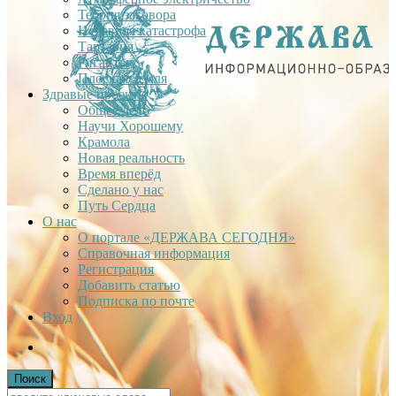
Теория заговора
Недавняя катастрофа
Тартария
Гиганты
Плоская Земля
Здравые проекты
Общее дело
Научи Хорошему
Крамола
Новая реальность
Время вперёд
Сделано у нас
Путь Сердца
О нас
О портале «ДЕРЖАВА СЕГОДНЯ»
Справочная информация
Регистрация
Добавить статью
Подписка по почте
Вход