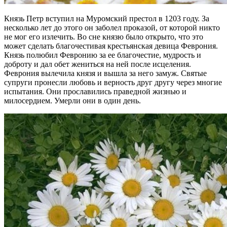
Князь Петр вступил на Муромский престол в 1203 году. За
несколько лет до этого он заболел проказой, от которой никто
не мог его излечить. Во сне князю было открыто, что это
может сделать благочестивая крестьянская девица Феврония.
Князь полюбил Февронию за ее благочестие, мудрость и
доброту и дал обет жениться на ней после исцеления.
Феврония вылечила князя и вышла за него замуж. Святые
супруги пронесли любовь и верность друг другу через многие
испытания. Они прославились праведной жизнью и
милосердием. Умерли они в один день.