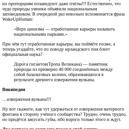
их пропорциям позавидуют даже пчёлы!!! Естественно, это
чудо природы умники объявили национальным
заповедником. В очередной раз невольно вспоминается фраза
WakeUpHuman:
«Верх цинизма — отработанные карьеры называть
национальными парками.»
При чём тут отработанные карьеры, вы поймёте позже, а
теперь угадайте, что по поводу ирландского пня блеет
официальная наука?
Доро́га гига́нтов(Тропа Великана) — памятник
природы из примерно 40 000 соединённых между
собой базальтовых колонн, образовавшихся в
результате древнего извержения вулкана.
Википедия
…извержения вулкана!!!
Ну вот скажите, как тут удержаться от извержения матерного
фонтана в сторону учёного сообщества? Трудно, очень трудно,
но придётся закусить губы, ибо вороги только этого и ждут.