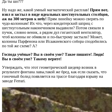
Да ты шо???
Ну надо же, какой умный магматический расплав!
Прям вот,
взял и застыл в виде идеальных шестиугольных столбцов,
аж на 300 метров к небу!
Прям линейку можно сверять по
чудо-колоннам! Их что, через кондитерский шприц с
шестиугольным наконечником выдавили? Потом связали в
пучок, словно веник, а рядом дул гигантский вентилятор,
чтоб колонны не обмякли и по-быстрому застыли? Может,
колонны Парфенона или Исаакиевского собора сподобились
по той же схеме? А?
Господа учёные? Вы в своём уме? Такое пишите! Люди!
Вы в своём уме? Такому верите!
Утверждать, что этот геометрический шедевр возник в
результате фонтана лавы,такой же бред, как если сказать, что
гоночный болид появляется на трассе благодаря взрыву на
заводе Ferrari.