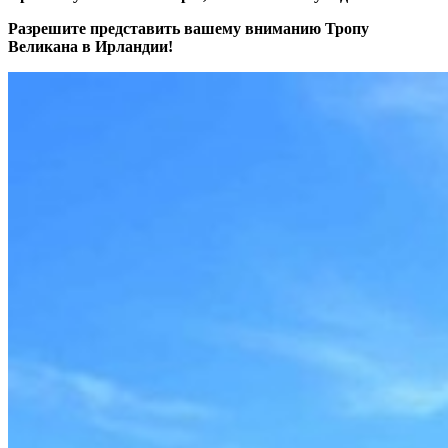
Разрешите представить вашему вниманию Тропу
Великана в Ирландии!