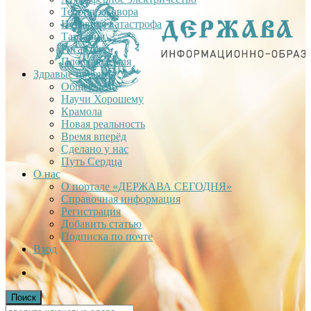
Теория заговора
Недавняя катастрофа
Тартария
Гиганты
Плоская Земля
Здравые проекты
Общее дело
Научи Хорошему
Крамола
Новая реальность
Время вперёд
Сделано у нас
Путь Сердца
О нас
О портале «ДЕРЖАВА СЕГОДНЯ»
Справочная информация
Регистрация
Добавить статью
Подписка по почте
Вход