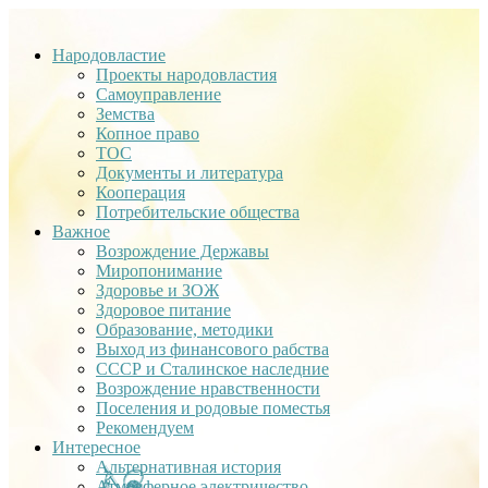
Народовластие
Проекты народовластия
Самоуправление
Земства
Копное право
ТОС
Документы и литература
Кооперация
Потребительские общества
Важное
Возрождение Державы
Миропонимание
Здоровье и ЗОЖ
Здоровое питание
Образование, методики
Выход из финансового рабства
СССР и Сталинское наследние
Возрождение нравственности
Поселения и родовые поместья
Рекомендуем
Интересное
Альтернативная история
Атмосферное электричество