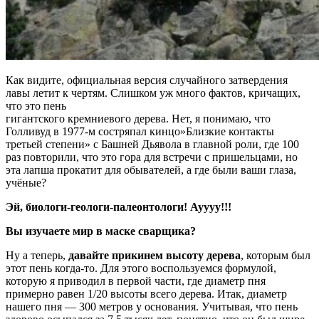
Как видите, официальная версия случайного затвердения
лавы летит к чертям. Слишком уж много фактов, кричащих,
что это пень
гигантского кремниевого дерева. Нет, я понимаю, что
Голливуд в 1977-м состряпал кинцо»Близкие контакты
третьей степени» с Башней Дьявола в главной роли, где 100
раз повторили, что это гора для встречи с пришельцами, но
эта лапша прокатит для обывателей, а где были ваши глаза,
учёные?
Эй, биологи-геологи-палеонтологи! Ауууу!!!
Вы изучаете мир в маске сварщика?
Ну а теперь,
давайте прикинем высоту дерева
, которым был
этот пень когда-то. Для этого воспользуемся формулой,
которую я приводил в первой части, где диаметр пня
примерно равен 1/20 высоты всего дерева. Итак, диаметр
нашего пня — 300 метров у основания. Учитывая, что пень