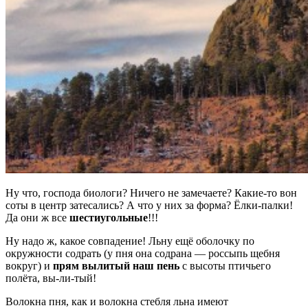
Ну что, господа биологи? Ничего не замечаете? Какие-то вон
соты в центр затесались? А что у них за форма? Ёлки-палки!
Да они ж все
шестиугольные
!!!
Ну надо ж, какое совпадение! Льну ещё оболочку по
окружности содрать (у пня она содрана — россыпь щебня
вокруг) и
прям вылитый наш пень
с высоты птичьего
полёта, вы-ли-тый!
Волокна пня, как и волокна стебля льна имеют