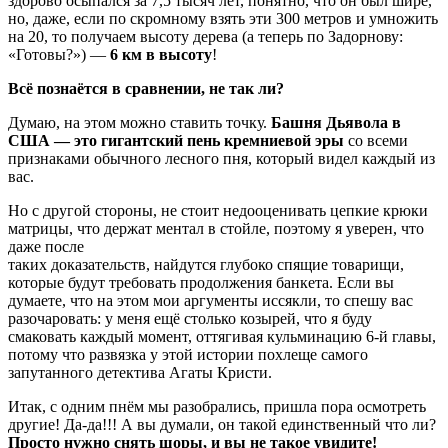
здорово осыпался за 7,5 тысяч лет, понятно, что он был шире,
но, даже, если по скромному взять эти 300 метров и умножить
на 20, то получаем высоту дерева (а теперь по Задорнову:
«Готовы?») —
6 км в высоту
!
Всё познаётся в сравнении, не так ли?
Думаю, на этом можно ставить точку.
Башня Дьявола в
США — это гигантский пень кремниевой эры
со всеми
признаками обычного лесного пня, который видел каждый из
вас.
Но с другой стороны, не стоит недооценивать цепкие крюки
матрицы, что держат ментал в стойле, поэтому я уверен, что
даже после
таких доказательств, найдутся глубоко спящие товарищи,
которые будут требовать продолжения банкета. Если вы
думаете, что на этом мои аргументы иссякли, то спешу вас
разочаровать: у меня ещё столько козырей, что я буду
смаковать каждый момент, оттягивая кульминацию 6-й главы,
потому что развязка у этой истории похлеще самого
запутанного детектива Агаты Кристи.
Итак, с одним пнём мы разобрались, пришла пора осмотреть
другие! Да-да!!! А вы думали, он такой единственный что ли?
Просто нужно снять шоры, и вы не такое увидите!