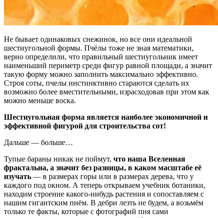
Не бывает одинаковых снежинок, но все они идеальной
шестиугольной формы. Пчёлы тоже не зная математики,
верно определили, что правильный шестиугольник имеет
наименьший периметр среди фигур равной площади, а значит
такую форму можно заполнить максимально эффективно.
Строя соты, пчелы инстинктивно стараются сделать их
возможно более вместительными, израсходовав при этом как
можно меньше воска.
Шестиугольная форма является наиболее экономичной и
эффективной фигурой для строительства сот!
Дальше — больше…
Тупые бараны никак не поймут,
что наша Вселенная
фрактальна, а значит без разницы, в каком масштабе её
изучать
— в размерах горы или в размерах дерева, что у
каждого под окном. А теперь открываем учебник ботаники,
находим строение какого-нибудь растения и сопоставляем с
нашим гигантским пнём. В дебри лезть не будем, а возьмём
только те факты, которые с фотографий пня сами