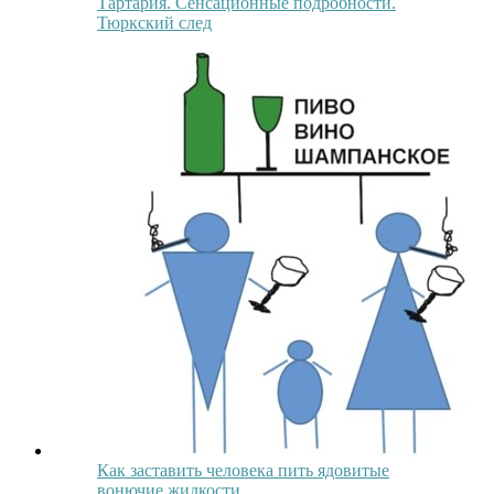
Тартария. Сенсационные подробности.
Тюркский след
Как заставить человека пить ядовитые
вонючие жидкости