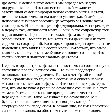
дремоты. Именно в этот момент мы определяем задачу
погружения в сон. Это наш естественный механизм,
заложенный самой природой человеческого бытия. Кстати,
незнание такого механизма или отсутствие какой-либо цели
неизбежно вызывает бессонницу, которую мы лечим затем
снотворным. Итак, когда цель сформулирована, мы переходим
в первую фазу активности мозга. Обычно это сопровождается
вздрагиванием. Признано, что каждая фаза имеет ряд
особенностей. Во-первых, меняется ритм дыхания и частота
сердечных сокращений. Во-вторых, происходят гормональные
изменения, что влияет на состав крови. В-третьих, что самое
главное, мы получаем изменённое состояние сознания. Этот
третий аспект и является главным фактором.
Первая, вторая и третья фазы активности мозга соответствуют
состоянию поверхностного сна. Это лишь преддверие
основных этапов погружения. Только в четвёртой и пятой
фазах, сравнимых по глубине с состоянием общего наркоза,
мы достигаем искомого эффекта. Эти состояния характерны
тем, что мы получаем реальное безмолвие сознания. И в этот
момент безмолвное сознание претерпевает качественный
переход в Знание, такое же изначально безмолвное. Мы
буквально впитываем ответ на тот вопрос, который
сформулировали перед сном. К сожалению, не имея практики
фазовых переходов, на обратном пути движения, человек