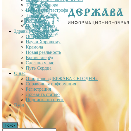
Теория заговора
Недавняя катастрофа
Тартария
Гиганты
Плоская Земля
Здравые проекты
Общее дело
Научи Хорошему
Крамола
Новая реальность
Время вперёд
Сделано у нас
Путь Сердца
О нас
О портале «ДЕРЖАВА СЕГОДНЯ»
Справочная информация
Регистрация
Добавить статью
Подписка по почте
Вход