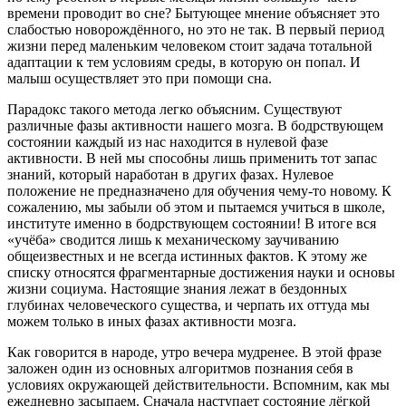
времени проводит во сне? Бытующее мнение объясняет это
слабостью новорождённого, но это не так. В первый период
жизни перед маленьким человеком стоит задача тотальной
адаптации к тем условиям среды, в которую он попал. И
малыш осуществляет это при помощи сна.
Парадокс такого метода легко объясним. Существуют
различные фазы активности нашего мозга. В бодрствующем
состоянии каждый из нас находится в нулевой фазе
активности. В ней мы способны лишь применить тот запас
знаний, который наработан в других фазах. Нулевое
положение не предназначено для обучения чему-то новому. К
сожалению, мы забыли об этом и пытаемся учиться в школе,
институте именно в бодрствующем состоянии! В итоге вся
«учёба» сводится лишь к механическому заучиванию
общеизвестных и не всегда истинных фактов. К этому же
списку относятся фрагментарные достижения науки и основы
жизни социума. Настоящие знания лежат в бездонных
глубинах человеческого существа, и черпать их оттуда мы
можем только в иных фазах активности мозга.
Как говорится в народе, утро вечера мудренее. В этой фразе
заложен один из основных алгоритмов познания себя в
условиях окружающей действительности. Вспомним, как мы
ежедневно засыпаем. Сначала наступает состояние лёгкой