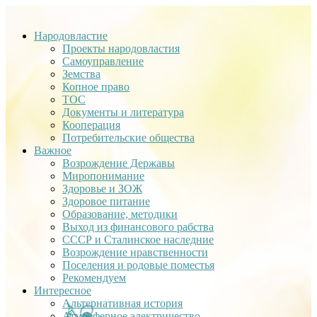
Народовластие
Проекты народовластия
Самоуправление
Земства
Копное право
ТОС
Документы и литература
Кооперация
Потребительские общества
Важное
Возрождение Державы
Миропонимание
Здоровье и ЗОЖ
Здоровое питание
Образование, методики
Выход из финансового рабства
СССР и Сталинское наследние
Возрождение нравственности
Поселения и родовые поместья
Рекомендуем
Интересное
Альтернативная история
Атмосферное электричество