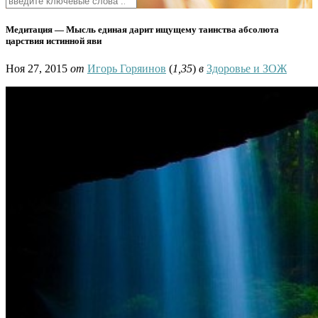
Медитация — Мысль единая дарит ищущему таинства абсолюта
царствия истинной яви
Ноя 27, 2015
от
Игорь Горяинов
(
1,35
)
в
Здоровье и ЗОЖ