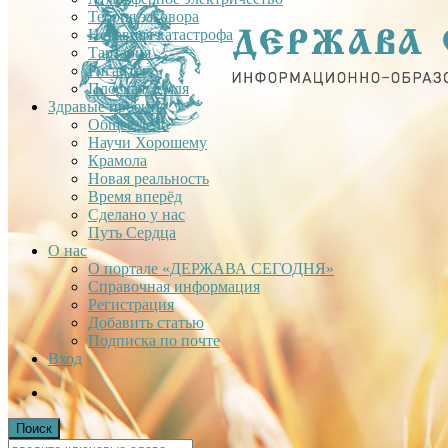
Теория заговора
Недавняя катастрофа
Тартария
Гиганты
Плоская Земля
Здравые проекты
Общее дело
Научи Хорошему
Крамола
Новая реальность
Время вперёд
Сделано у нас
Путь Сердца
О нас
О портале «ДЕРЖАВА СЕГОДНЯ»
Справочная информация
Регистрация
Добавить статью
Подписка по почте
Вход