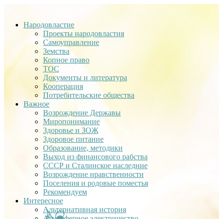
Народовластие
Проекты народовластия
Самоуправление
Земства
Копное право
ТОС
Документы и литература
Кооперация
Потребительские общества
Важное
Возрождение Державы
Миропонимание
Здоровье и ЗОЖ
Здоровое питание
Образование, методики
Выход из финансового рабства
СССР и Сталинское наследние
Возрождение нравственности
Поселения и родовые поместья
Рекомендуем
Интересное
Альтернативная история
Атмосферное электричество