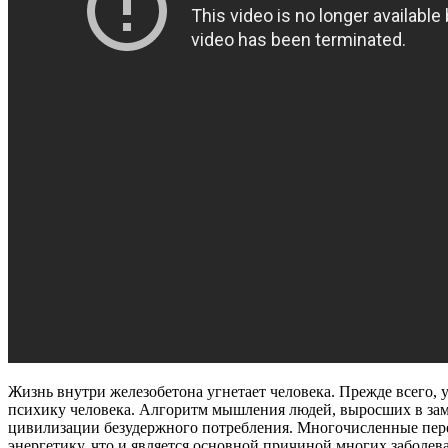
Жизнь внутри железобетона угнетает человека. Прежде всего,
психику человека. Алгоритм мышления людей, выросших в зам
цивилизации безудержного потребления.
Многочисленные перег
энергетику, что и является основной причиной многих заболе