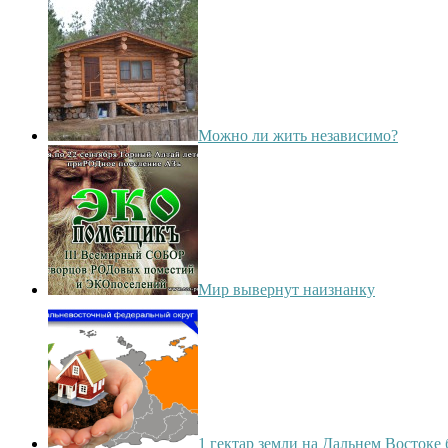
Можно ли жить независимо?
Мир вывернут наизнанку
1 гектар земли на Дальнем Востоке