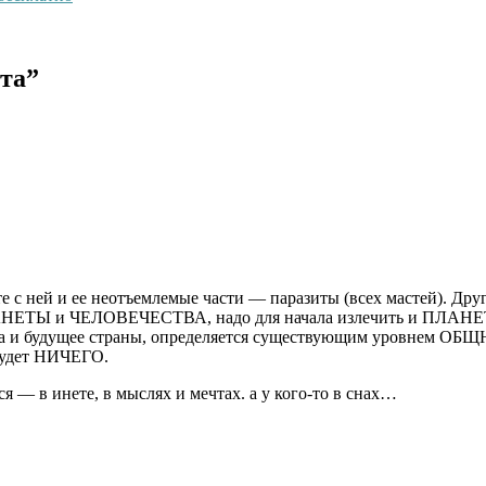
та”
е с ней и ее неотъемлемые части — паразиты (всех мастей). Друг
 ПЛАНЕТЫ и ЧЕЛОВЕЧЕСТВА, надо для начала излечить и ПЛ
тва и будущее страны, определяется существующим уровнем ОБЩ
будет НИЧЕГО.
ся — в инете, в мыслях и мечтах. а у кого-то в снах…