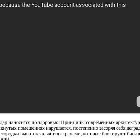
 удар наносится по здоровью. Принципы современных архитекту
кнутых помещениях нарушается, постепенно засоряя себя дегр
ородки высоток являются экранами, которые блокируют био-пол
ваний…