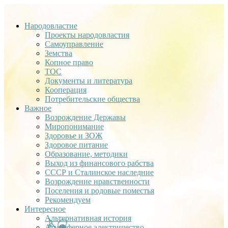
Народовластие
Проекты народовластия
Самоуправление
Земства
Копное право
ТОС
Документы и литература
Кооперация
Потребительские общества
Важное
Возрождение Державы
Миропонимание
Здоровье и ЗОЖ
Здоровое питание
Образование, методики
Выход из финансового рабства
СССР и Сталинское наследние
Возрождение нравственности
Поселения и родовые поместья
Рекомендуем
Интересное
Альтернативная история
Атмосферное электричество