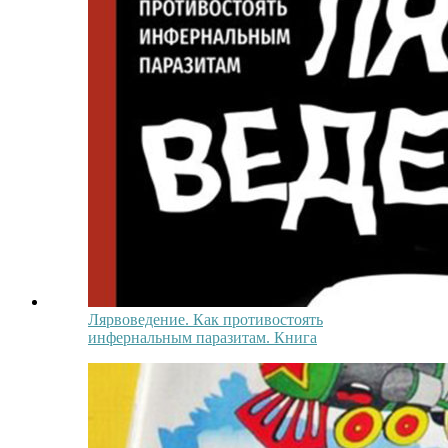
Лярвоведение. Как противостоять
инфернальным паразитам. Книга