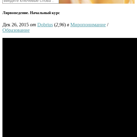
Лярвоведение. Начальный курс
Дек 26, 2015
от
Dobrius
(
2,96
)
в
Миропонимание
/
Образование