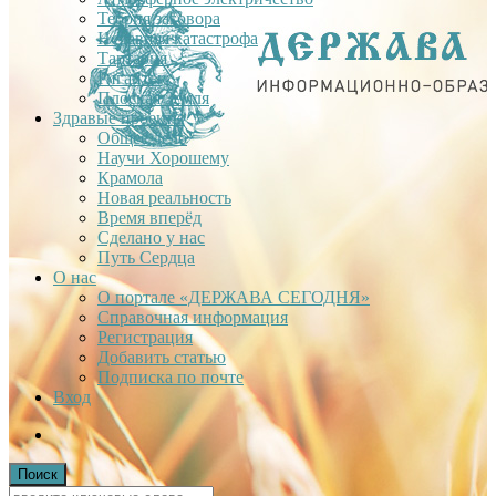
Теория заговора
Недавняя катастрофа
Тартария
Гиганты
Плоская Земля
Здравые проекты
Общее дело
Научи Хорошему
Крамола
Новая реальность
Время вперёд
Сделано у нас
Путь Сердца
О нас
О портале «ДЕРЖАВА СЕГОДНЯ»
Справочная информация
Регистрация
Добавить статью
Подписка по почте
Вход