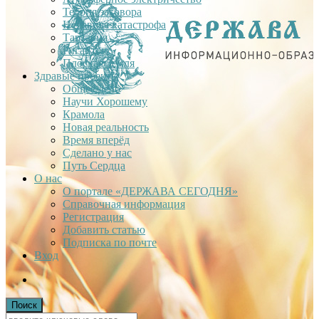
Теория заговора
Недавняя катастрофа
Тартария
Гиганты
Плоская Земля
Здравые проекты
Общее дело
Научи Хорошему
Крамола
Новая реальность
Время вперёд
Сделано у нас
Путь Сердца
О нас
О портале «ДЕРЖАВА СЕГОДНЯ»
Справочная информация
Регистрация
Добавить статью
Подписка по почте
Вход