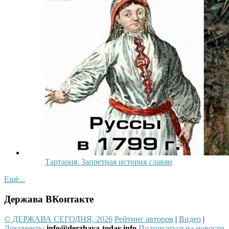
Тартария. Запретная история славян
Ещё...
Держава ВКонтакте
© ДЕРЖАВА СЕГОДНЯ, 2026
Рейтинг авторов
|
Видео
|
Документы
info@derzhava-today.info
Подписаться на новости