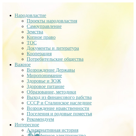
Народовластие
Проекты народовластия
Самоуправление
Земства
Копное право
ТОС
Документы и литература
Кооперация
Потребительские общества
Важное
Возрождение Державы
Миропонимание
Здоровье и ЗОЖ
Здоровое питание
Образование, методики
Выход из финансового рабства
СССР и Сталинское наследние
Возрождение нравственности
Поселения и родовые поместья
Рекомендуем
Интересное
Альтернативная история
Атмосферное электричество