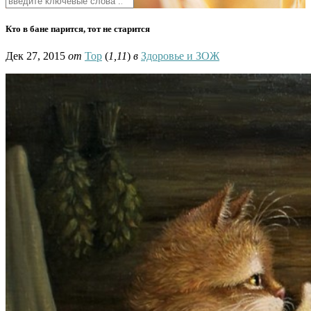
Кто в бане парится, тот не старится
Дек 27, 2015
от
Тор
(
1,11
)
в
Здоровье и ЗОЖ