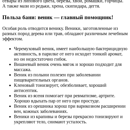
отвары из липового цвета, березы, хвои, ромашки, горчицы.
А также мази из редьки, хрена, скипидара, дегтя.
Польза бани: веник — главный помощник!
Особая роль отводится венику. Веники, заготовленные из
разных пород дерева или трав, обладают различным лечебным
эффектом.
Черемуховый веник, имеет наибольшую бактерицидную
активность, в парилке от него исходит тонкий аромат,
но он недостаточно гибок.
Вишневый веник очень мягок и хорошо подходит для
массажа.
Веник из полыни полезен при заболевании
пищеварительных органов.
Кленовый тонизирует, обезболивает, хороший
антисептик.
Веник из ясеня помогает при ревматизме, артрите.
Хорошо вдыхать пар от него при простуде.
Веник из орешника хорош при варикозном расширении
вен, кожных заболеваниях.
Веники из крапивы и березы прекрасно тонизируют и
укрепляют тело, снимают усталость.