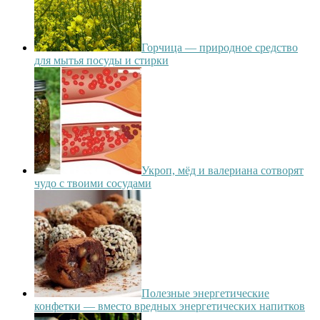
Горчица — природное средство
для мытья посуды и стирки
Укроп, мёд и валериана сотворят
чудо с твоими сосудами
Полезные энергетические
конфетки — вместо вредных энергетических напитков