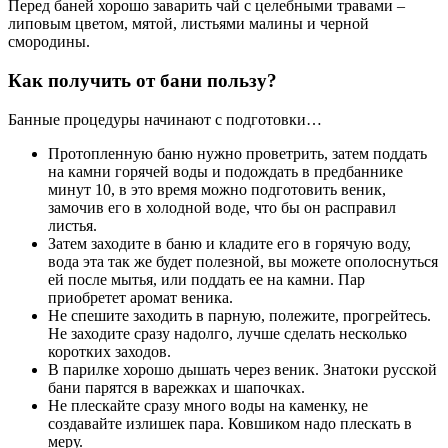
Перед баней хорошо заварить чай с целебными травами –
липовым цветом, мятой, листьями малины и черной
смородины.
Как получить от бани пользу?
Банные процедуры начинают с подготовки…
Протопленную баню нужно проветрить, затем поддать
на камни горячей воды и подождать в предбаннике
минут 10, в это время можно подготовить веник,
замочив его в холодной воде, что бы он расправил
листья.
Затем заходите в баню и кладите его в горячую воду,
вода эта так же будет полезной, вы можете ополоснуться
ей после мытья, или поддать ее на камни. Пар
приобретет аромат веника.
Не спешите заходить в парную, полежите, прогрейтесь.
Не заходите сразу надолго, лучше сделать несколько
коротких заходов.
В парилке хорошо дышать через веник. Знатоки русской
бани парятся в варежках и шапочках.
Не плескайте сразу много воды на каменку, не
создавайте излишек пара. Ковшиком надо плескать в
меру.