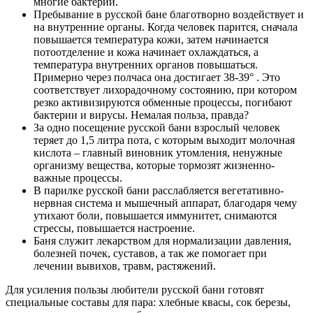
многие бактерии.
Пребывание в русской бане благотворно воздействует и
на внутренние органы. Когда человек парится, сначала
повышается температура кожи, затем начинается
потоотделение и кожа начинает охлаждаться, а
температура внутренних органов повышаться.
Примерно через полчаса она достигает 38-39° . Это
соответствует лихорадочному состоянию, при котором
резко активизируются обменные процессы, погибают
бактерии и вирусы. Немалая польза, правда?
За одно посещение русской бани взрослый человек
теряет до 1,5 литра пота, с которым выходит молочная
кислота – главный виновник утомления, ненужные
организму вещества, которые тормозят жизненно-
важные процессы.
В парилке русской бани расслабляется вегетативно-
нервная система и мышечный аппарат, благодаря чему
утихают боли, повышается иммунитет, снимаются
стрессы, повышается настроение.
Баня служит лекарством для нормализации давления,
болезней почек, суставов, а так же помогает при
лечении вывихов, травм, растяжений.
Для усиления пользы любители русской бани готовят
специальные составы для пара: хлебные квасы, сок березы,