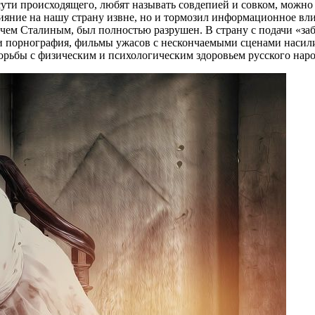
ути происходящего, любят называть совдепией и совком, можно 
лияние на нашу страну извне, но и тормозил информационное вл
м Сталиным, был полностью разрушен. В страну с подачи «заб
 и порнография, фильмы ужасов с нескончаемыми сценами насили
борьбы с физическим и психологическим здоровьем русского наро