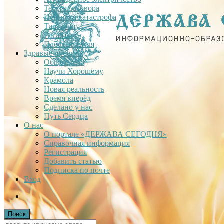
Теория заговора
Недавняя катастрофа
Тартария
Гиганты
Плоская Земля
Здравые проекты
Общее дело
Научи Хорошему
Крамола
Новая реальность
Время вперёд
Сделано у нас
Путь Сердца
О нас
О портале «ДЕРЖАВА СЕГОДНЯ»
Справочная информация
Регистрация
Добавить статью
Подписка по почте
Вход