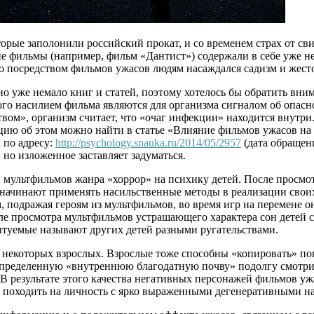
рые заполонили российский прокат, и со временем страх от св
е фильмы (например, фильм «Дантист») содержали в себе уже не
то посредством фильмов ужасов людям насаждался садизм и жесто
о уже немало книг и статей, поэтому хотелось бы обратить вни
го насилием фильма являются для организма сигналом об опаснос
ством», организм считает, что «очаг инфекции» находится внутр
цию об этом можно найти в статье «Влияние фильмов ужасов на
 по адресу:
http://psychology.snauka.ru/2014/05/2957
(дата обращени
но изложенное заставляет задуматься.
мультфильмов жанра «хоррор» на психику детей. После просмот
 начинают применять насильственные методы в реализации своих
подражая героям из мультфильмов, во время игр на перемене он
ле просмотра мультфильмов устрашающего характера сон детей 
туемые называют других детей разными ругательствами.
 некоторых взрослых. Взрослые тоже способны «копировать» по
определенную «внутреннюю благодатную почву» подолгу смотри
 В результате этого качества негативных персонажей фильмов у
е походить на личность с ярко выраженными дегенеративными н