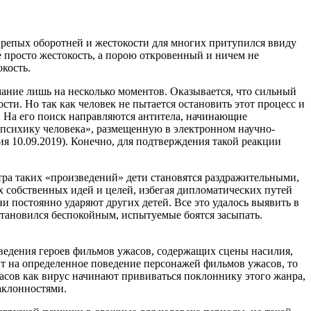
ирепых оборотней и жестокости для многих притупился ввиду
 просто жестокость, а порою откровенный и ничем не
кость.
мание лишь на несколько моментов. Оказывается, что сильный
ти. Но так как человек не пытается остановить этот процесс и
и. На его поиск направляются антитела, начинающие
 психику человека», размещенную в электронном научно-
я 10.09.2019). Конечно, для подтверждения такой реакции
ра таких «произведений» дети становятся раздражительными,
 собственных идей и целей, избегая дипломатических путей
и постоянно ударяют других детей. Все это удалось выявить в
становился беспокойным, испытуемые боятся засыпать.
ведения героев фильмов ужасов, содержащих сцены насилия,
т на определенное поведение персонажей фильмов ужасов, то
жасов как вирус начинают прививаться поклоннику этого жанра,
аклонностями.