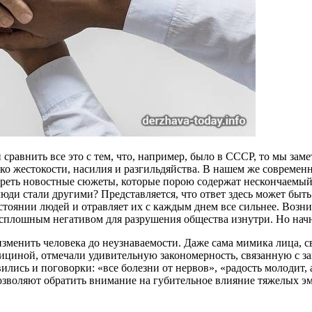
 сравнить все это с тем, что, например, было в СССР, то мы зам
ько жестокости, насилия и разгильдяйства. В нашем же совреме
реть новостные сюжеты, которые порою содержат нескончаемый по
юди стали другими? Представляется, что ответ здесь может быт
стоянии людей и отравляет их с каждым днем все сильнее. Возн
сплошным негативом для разрушения общества изнутри. Но начн
зменить человека до неузнаваемости. Даже сама мимика лица, с
ициной, отмечали удивительную закономерность, связанную с з
ились и поговорки: «все болезни от нервов», «радость молодит, а 
озволяют обратить внимание на губительное влияние тяжелых э