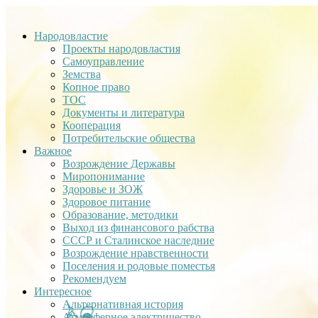
Народовластие
Проекты народовластия
Самоуправление
Земства
Копное право
ТОС
Документы и литература
Кооперация
Потребительские общества
Важное
Возрождение Державы
Миропонимание
Здоровье и ЗОЖ
Здоровое питание
Образование, методики
Выход из финансового рабства
СССР и Сталинское наследние
Возрождение нравственности
Поселения и родовые поместья
Рекомендуем
Интересное
Альтернативная история
Атмосферное электричество