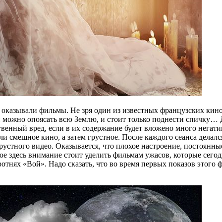
оказывали фильмы. Не зря один из известных французских кинор
 можно опоясать всю Землю, и стоит только поднести спичку…
венный вред, если в их содержание будет вложено много негат
и смешное кино, а затем грустное. После каждого сеанса делалс
грустного видео. Оказывается, что плохое настроение, постоян
 здесь внимание стоит уделить фильмам ужасов, которые сегодн
отнях «Вой». Надо сказать, что во время первых показов этого