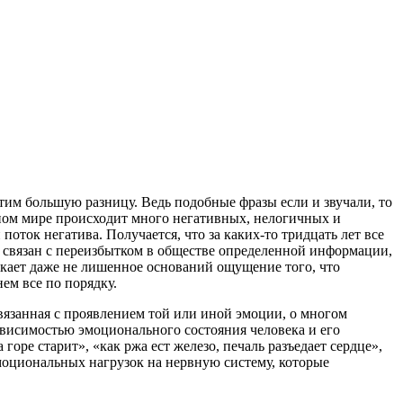
етим большую разницу. Ведь подобные фразы если и звучали, то
нном мире происходит много негативных, нелогичных и
ток негатива. Получается, что за каких-то тридцать лет все
ь связан с переизбытком в обществе определенной информации,
икает даже не лишенное оснований ощущение того, что
ем все по порядку.
вязанная с проявлением той или иной эмоции, о многом
ависимостью эмоционального состояния человека и его
горе старит», «как ржа ест железо, печаль разъедает сердце»,
моциональных нагрузок на нервную систему, которые