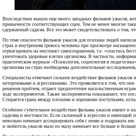
Впоследствии вышло еще много западных фильмов ужасов, кото
привычности соответствующих сцен. Тем не менее многие таки
сдержанный садизм. Все это может свидетельствовать о том, ч
По теме опасности фильмов ужасов для психики людей написан
страх и внутренняя тревога человека при просмотре насыщенно
отреагировать на инстинкт самосохранения, т.е. «спастись бег
уничтожать здоровые клетки организма. В частности, информа
практическом журнале «Психология, социология и педагогика»
организма на страх необходимы дополнительные исследования, 
Специалисты отмечают сильное воздействие фильмов ужасов и 
нетерпимыми и агрессивными. Это проявляется в том, что они
решения проблем, отдают предпочтение насильственным играм, 
ходе экспериментов. Также эксперименты показывают, что пос
Стирается грань между плохими и хорошими поступками, испы
Особенно губительное воздействие фильмы ужасов имеют и на
садизма и жестокости. Если склонный к агрессии и имеющий 
невольно начинает ассоциировать себя с ними и подражать им.
и любитель ужасов мало по малу начинает все больше и больш