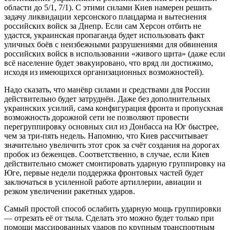
области до 5/1, 7/1). С этими силами Киев намерен решить
задачу ликвидации херсонского плацдарма и вытеснения
российских войск за Днепр. Если сам Херсон отбить не
удастся, украинская пропаганда будет использовать факт
уличных боёв с неизбежными разрушениями для обвинения
российских войск в использовании «живого щита» (даже если
всё население будет эвакуировано, что вряд ли достижимо,
исходя из имеющихся организационных возможностей).
Надо сказать, что манёвр силами и средствами для России
действительно будет затруднён. Даже без дополнительных
украинских усилий, сама конфигурация фронта и пропускная
возможность дорожной сети не позволяют провести
перегруппировку основных сил из Донбасса на Юг быстрее,
чем за три-пять недель. Напомню, что Киев рассчитывает
значительно увеличить этот срок за счёт создания на дорогах
пробок из беженцев. Соответственно, в случае, если Киев
действительно сможет смонтировать ударную группировку на
Юге, первые недели поддержка фронтовых частей будет
заключаться в усиленной работе артиллерии, авиации и
резком увеличении ракетных ударов.
Самый простой способ ослабить ударную мощь группировки
— отрезать её от тыла. Сделать это можно будет только при
помощи массированных ударов по крупным транспортным