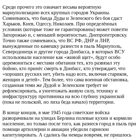
Среди прочего это означает весьма вероятную
мариуполизацию всех крупных городов Украины.
Сомневаюсь, что банда Дуды и Зеленского без боя сдаст
Харьков, Киев, Одессу, Николаев. При определённых
условиях (которые тоже не гарантированы) может повезти
Запорожью и, с меньшей вероятностью, Днепропетровску.
Точно также сомневаюсь, что ВС РФ, ДНР и ЛНР,
вынужденные по камешку разнести в пыль Мариуполь,
Северодонецк и другие города Донбасса, в которых ВСУ
использовали население как «живой щит», будут особо
церемониться с местами обитания тех, кто развязал эту
бойню, кто принёс смерть в Донбасс, кто утверждает, что
«хороших русских нет, убить надо всех, включая стариков,
женщин и детей». Тем более, что сама военная обстановка,
созданная теми же Дудой и Зеленским требует не
рефлексировать, а уничтожать живую силу, технику и
инфраструктуру противника на всю глубину украинской
(пока не польской, но лиха беда начало) территории.
В конце концов, в мае 1945 года советские войска
разворачивали на улицах Берлина полевые кухни и кормили
население, но только после того, как разнеся город в пыль при
помощи артиллерии и авиации убедили гарнизон
капитулировать. А сдались бы немцы вовремя, не пришлось