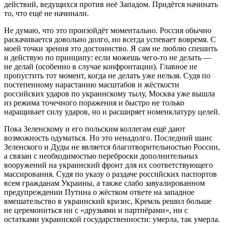
действий, ведущихся против неё Западом. Придётся начинать
то, что ещё не начинали.
Не думаю, что это произойдёт моментально. Россия обычно
раскачивается довольно долго, но всегда успевает вовремя. С
моей точки зрения это достоинство. Я сам не люблю спешить
и действую по принципу: если можешь чего-то не делать —
не делай (особенно в случае конфронтации). Главное не
пропустить тот момент, когда не делать уже нельзя. Судя по
постепенному нарастанию масштабов и жёсткости
российских ударов по украинскому тылу, Москва уже вышла
из режима точечного поражения и быстро не только
наращивает силу ударов, но и расширяет номенклатуру целей.
Пока Зеленскому и его польским коллегам ещё дают
возможность одуматься. Но это ненадолго. Последний шанс
Зеленского и Дуды не является благотворительностью России,
а связан с необходимостью переброски дополнительных
вооружений на украинский фронт для их соответствующего
массирования. Судя по указу о раздаче российских паспортов
всем гражданам Украины, а также слабо завуалированном
предупреждении Путина о жёстком ответе на западное
вмешательство в украинский кризис, Кремль решил больше
не церемониться ни с «друзьями и партнёрами», ни с
остатками украинской государственности: умерла, так умерла.