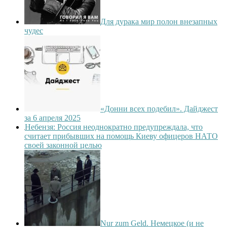
Для дурака мир полон внезапных
чудес
«Донни всех подебил». Дайджест
за 6 апреля 2025
Небензя: Россия неоднократно предупреждала, что
считает прибывших на помощь Киеву офицеров НАТО
своей законной целью
Nur zum Geld. Немецкое (и не