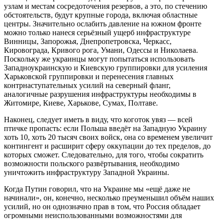
узлам и местам сосредоточения резервов, а это, по стечению
обстоятельств, будут крупные города, включая областные
центры. Значительно ослабить давление на южном фронте
можно только нанеся серьёзный ущерб инфраструктуре
Винницы, Запорожья, Днепропетровска, Черкасс,
Кировограда, Кривого рога, Умани, Одессы и Николаева.
Поскольку же украинцы могут попытаться использовать
Западноукраинскую и Киевскую группировки для усиления
Харьковской группировки и перенесения главных
контрнаступательных усилий на северный фланг,
аналогичные разрушения инфраструктуры необходимы в
Житомире, Киеве, Харькове, Сумах, Полтаве.
Наконец, следует иметь в виду, что коготок увяз — всей
птичке пропасть: если Польша введёт на Западную Украину
хоть 10, хоть 20 тысяч своих войск, она со временем увеличит
контингент и расширит сферу оккупации до тех пределов, до
которых сможет. Следовательно, для того, чтобы сократить
возможности польского развёртывания, необходимо
уничтожить инфраструктуру Западной Украины.
Когда Путин говорил, что на Украине мы «ещё даже не
начинали», он, конечно, несколько преуменьшил объём наших
усилий, но он однозначно прав в том, что Россия обладает
огромными неиспользованными возможностями для