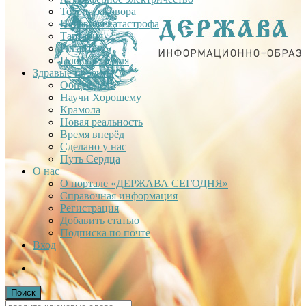
Теория заговора
Недавняя катастрофа
Тартария
Гиганты
Плоская Земля
Здравые проекты
Общее дело
Научи Хорошему
Крамола
Новая реальность
Время вперёд
Сделано у нас
Путь Сердца
О нас
О портале «ДЕРЖАВА СЕГОДНЯ»
Справочная информация
Регистрация
Добавить статью
Подписка по почте
Вход