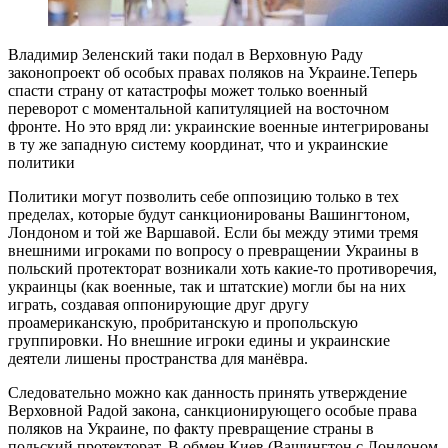
Владимир Зеленский таки подал в Верховную Раду
законопроект об особых правах поляков на Украине.Теперь
спасти страну от катастрофы может только военный
переворот с моментальной капитуляцией на восточном
фронте. Но это вряд ли: украинские военные интегрированы
в ту же западную систему координат, что и украинские
политики
Политики могут позволить себе оппозицию только в тех
пределах, которые будут санкционированы Вашингтоном,
Лондоном и той же Варшавой. Если бы между этими тремя
внешними игроками по вопросу о превращении Украины в
польский протекторат возникали хоть какие-то противоречия,
украинцы (как военные, так и штатские) могли бы на них
играть, создавая оппонирующие друг другу
проамериканскую, пробританскую и пропольскую
группировки. Но внешние игроки едины и украинские
деятели лишены пространства для манёвра.
Следовательно можно как данность принять утверждение
Верховной Радой закона, санкционирующего особые права
поляков на Украине, по факту превращение страны в
польский протекторат. В обмен Киев (Вашингтон с Лондоном