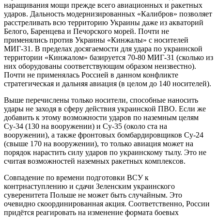
наращивания мощи прежде всего авиационных и ракетных
ударов. Дальность модернизированных «Калибров» позволяет
расстреливать всю территорию Украины даже из акваторий
Белого, Баренцева и Печорского морей. Почти не
применялись против Украины «Кинжалы» с носителей
МИГ-31. В пределах досягаемости для удара по украинской
территории «Кинжалом» базируется 70-80 МИГ-31 (сколько из
них оборудованы соответствующим образом неизвестно).
Почти не применялась Россией в данном конфликте
стратегическая и дальняя авиация (в целом до 140 носителей).
Выше перечислены только носители, способные наносить
удары не заходя в сферу действия украинской ПВО. Если же
добавить к этому возможности ударов по наземным целям
Су-34 (130 на вооружении) и Су-35 (около ста на
вооружении), а также фронтовых бомбардировщиков Су-24
(свыше 170 на вооружении), то только авиация может на
порядок нарастить силу ударов по украинскому тылу. Это не
считая возможностей наземных ракетных комплексов.
Совпадение по времени подготовки ВСУ к
контрнаступлению и сдачи Зеленским украинского
суверенитета Польше не может быть случайным. Это
очевидно скоординированная акция. Соответственно, России
придётся реагировать на изменение формата боевых