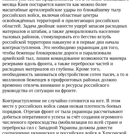
месяца Киев постарается нанести как можно более
масштабные артиллерийские удары по ближайшему тылу
российских войск, включая областные центры
освобождённых территорий и прилегающих российских
областей. Задача двойная: нанести ущерб запасам расходных
материалов и штабам, а также деморализовать население
тыловых районов, стимулировать его бегство вглубь
российской территории накануне и в первые дни начала
контрнаступления. Это необходимо украинцам для того,
чтобы беженцы блокировали дороги и парализовали
армейский тыл, лишив командование возможности маневра
резервами вдоль фронта, а также переброски частей и
расходных материалов из глубины. Кроме того,
необходимость заниматься обустройством сотен тысяч, а то и
миллионов беженцев в прифронтовых районах должно
временно отвлечь внимание и ресурсы российского
руководства от ситуации на фронте.
Контрнаступление не случайно готовится на юге. В этом
месте у российских войск самая низкая плотность боевых
порядков. Отрезав фронт от тыла украинцы рассчитывают
добиться оперативного успеха за счёт создания огромного
численного превосходства (мобилизация по всей стране и
переброска сил с Западной Украины должны довести
соотношение украинских и российских войск в Херсонской