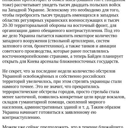
тоже) рассчитывает увидеть тысяч двадцать польских войск
на Западной Украине. Зеленскому это необходимо для того,
чтобы перебросить тысяч тридцать имеющихся в западных
областях регулярных украинских военнослужащих и тысяч
20-30 территориальной обороны на восточный фронт, для
организации давно обещанного контрнаступления. Под это
же дело Украина пытается накопить некоторое количество
западного вооружения (ствольной артиллерии, систем
залпового огня, бронетехники), а также танков и авиации
советского производства, которые ранее поставлялись
восточноевропейскими странами, а теперь Байден планирует
открыть для Киева арсеналы ближневосточных государств.
Не секрет, что за последние недели количество обстрелов
Украиной освобождённых и собственно российских
территорий увеличилось, при этом стрелять украинцы стали
намного точнее. Это не значит, что прекратились
террористические обстрелы городов, просто стрельба стала
менее хаотичной, появились конкретные цели вроде вокзалов,
складов гуманитарной помощи, скоплений мирного
населения, административных зданий и т. д. Таким образом
Украина начинает готовиться к заявленному ею
контрнаступлению.
Можем уже сейчас предположить, что в течение ближайшего