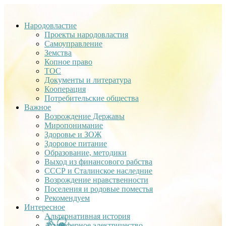
Народовластие
Проекты народовластия
Самоуправление
Земства
Копное право
ТОС
Документы и литература
Кооперация
Потребительские общества
Важное
Возрождение Державы
Миропонимание
Здоровье и ЗОЖ
Здоровое питание
Образование, методики
Выход из финансового рабства
СССР и Сталинское наследние
Возрождение нравственности
Поселения и родовые поместья
Рекомендуем
Интересное
Альтернативная история
Атмосферное электричество