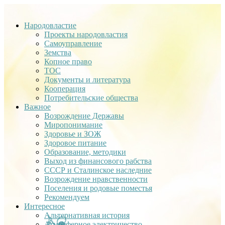
Народовластие
Проекты народовластия
Самоуправление
Земства
Копное право
ТОС
Документы и литература
Кооперация
Потребительские общества
Важное
Возрождение Державы
Миропонимание
Здоровье и ЗОЖ
Здоровое питание
Образование, методики
Выход из финансового рабства
СССР и Сталинское наследние
Возрождение нравственности
Поселения и родовые поместья
Рекомендуем
Интересное
Альтернативная история
Атмосферное электричество