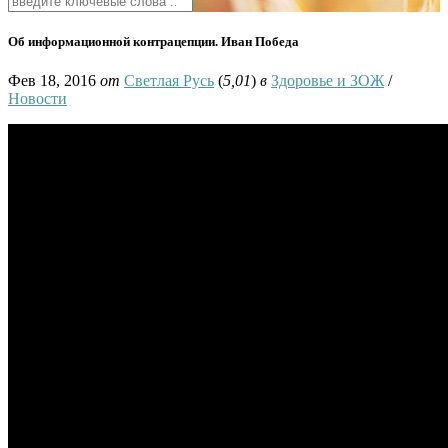
Об информационной контрацепции. Иван Победа
Фев 18, 2016
от
Светлая Русь
(
5,01
)
в
Здоровье и ЗОЖ
/
Новости