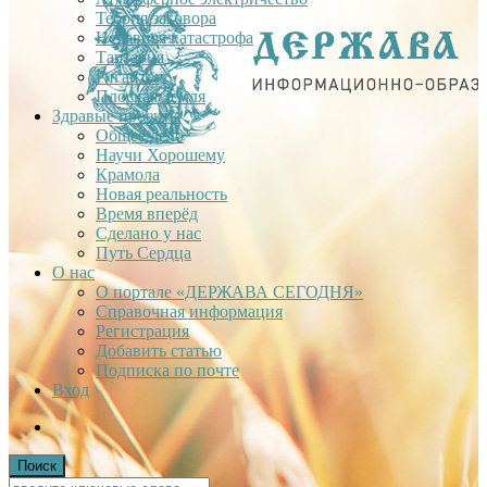
Теория заговора
Недавняя катастрофа
Тартария
Гиганты
Плоская Земля
Здравые проекты
Общее дело
Научи Хорошему
Крамола
Новая реальность
Время вперёд
Сделано у нас
Путь Сердца
О нас
О портале «ДЕРЖАВА СЕГОДНЯ»
Справочная информация
Регистрация
Добавить статью
Подписка по почте
Вход