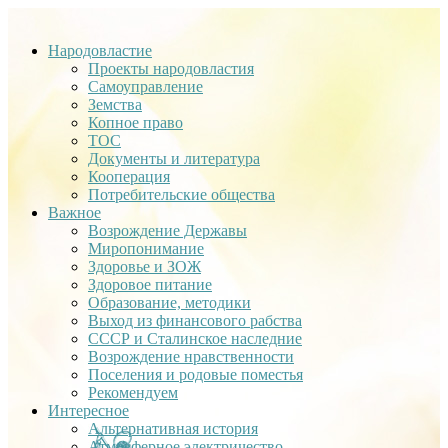
Народовластие
Проекты народовластия
Самоуправление
Земства
Копное право
ТОС
Документы и литература
Кооперация
Потребительские общества
Важное
Возрождение Державы
Миропонимание
Здоровье и ЗОЖ
Здоровое питание
Образование, методики
Выход из финансового рабства
СССР и Сталинское наследние
Возрождение нравственности
Поселения и родовые поместья
Рекомендуем
Интересное
Альтернативная история
Атмосферное электричество