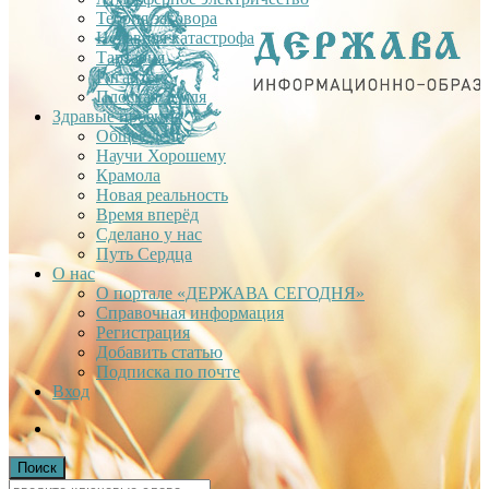
Теория заговора
Недавняя катастрофа
Тартария
Гиганты
Плоская Земля
Здравые проекты
Общее дело
Научи Хорошему
Крамола
Новая реальность
Время вперёд
Сделано у нас
Путь Сердца
О нас
О портале «ДЕРЖАВА СЕГОДНЯ»
Справочная информация
Регистрация
Добавить статью
Подписка по почте
Вход